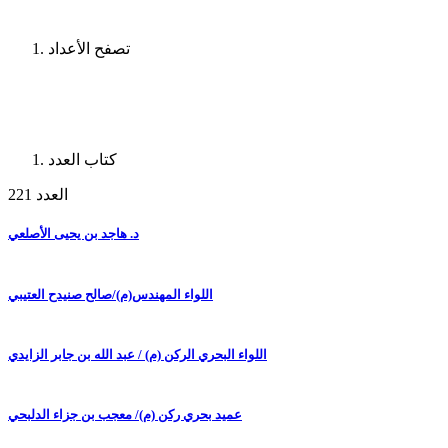
تصفح الأعداد
كتاب العدد
العدد 221
د. هاجد بن يحيى الأصلعي
اللواء المهندس(م)/صالح صنيدح العتيبي
اللواء البحري الركن (م) / عبد الله بن جابر الزايدي
عميد بحري ركن (م)/ معجب بن جزاء الدلبحي