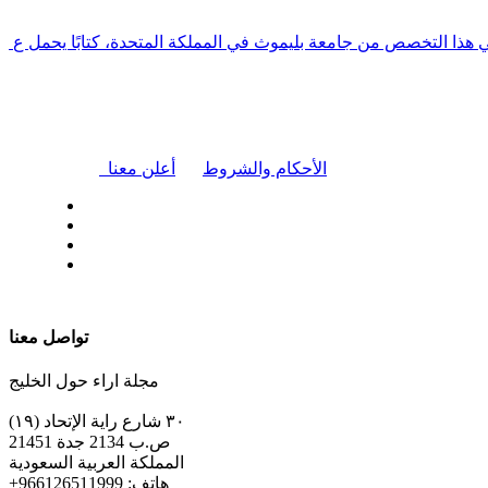
في هذا التخصص من جامعة بليموث في المملكة المتحدة، كتابًا يحمل ع
|
الأحكام والشروط
أعلن معنا
| تابعنا على
تواصل معنا
مجلة اراء حول الخليج
٣٠ شارع راية الإتحاد (١٩)
ص.ب 2134 جدة 21451
المملكة العربية السعودية
+هاتف: 966126511999