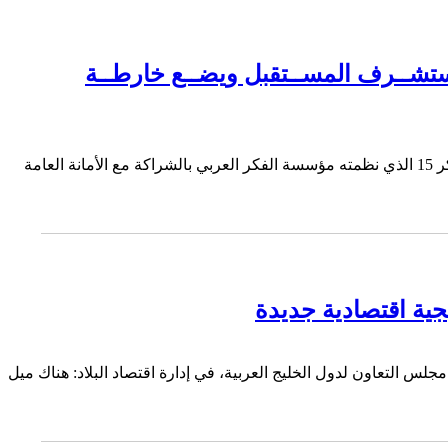
فيصـل يرثـي الواقـع العربي وأبـو الغيط يعلـن برنامجه للجامعة "فكــر 15" : يستشــرف المســتقبل ويضــع خارطــة
كتب مدير التحرير من أبو ظبي احتضنت العاصمة الإماراتية أبو ظبي خلال الفترة من 12 إلى 14 من شهر ديسمبر الماضي فعاليات مؤتمر فكر 15 الذي نظمته مؤسسة الفكر العربي بالشراكة مع الأمانة العامة
جية اقتصادية جديدة
لس التعاون لدول الخليج العربية، في إدارة اقتصاد البلاد: هناك ميل