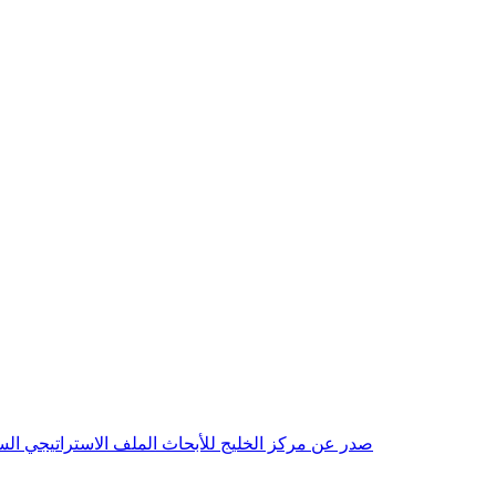
صدر عن مركز الخليج للأبحاث الملف الاستراتيجي السنوي مع بداية عام 2026م، باللغتين العربية والانجليزية وتضمن دراسات تحليلية ورؤى معمقة، 