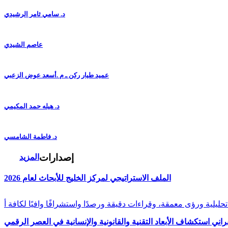
د. سامي ثامر الرشيدي
عاصم الشيدي
عميد طيار ركن ـ م .أسعد عوض الزعبي
د. هيله حمد المكيمي
د. فاطمة الشامسي
إصدارات
المزيد
الملف الاستراتيجي لمركز الخليج للأبحاث لعام 2026
راني استكشاف الأبعاد التقنية والقانونية والإنسانية في العصر الرقمي