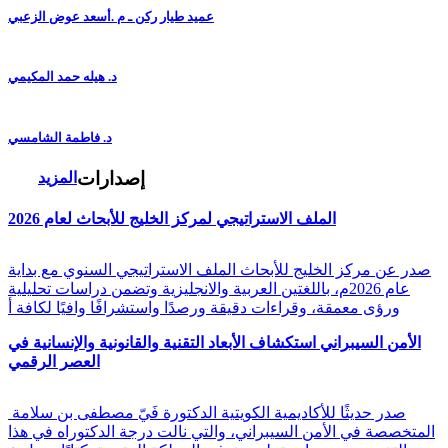
عميد طيار ركن ـ م .أسعد عوض الزعبي
د. هيله حمد المكيمي
د. فاطمة الشامسي
إصدارات
المزيد
الملف الاستراتيجي لمركز الخليج للأبحاث لعام 2026
صدر عن مركز الخليج للأبحاث الملف الاستراتيجي السنوي مع بداية
عام 2026م، باللغتين العربية والانجليزية وتضمن دراسات تحليلية
ورؤى معمقة، وقراءات دقيقة ورصدًا واستشرافًا وافيًا لكافة أ
الأمن السيبراني استكشاف الأبعاد التقنية والقانونية والإنسانية في
العصر الرقمي
صدر حديثًا للأكاديمية الكويتية الدكتورة فَيّ مصطفى بن سلامة
المتخصصة في الأمن السيبراني، والتي نالت درجة الدكتوراه في هذا