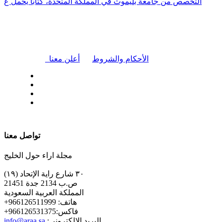
التخصص من جامعة بليموث في المملكة المتحدة، كتابًا يحمل ع
|
الأحكام والشروط
أعلن معنا
| تابعنا على
تواصل معنا
مجلة اراء حول الخليج
٣٠ شارع راية الإتحاد (١٩)
ص.ب 2134 جدة 21451
المملكة العربية السعودية
+هاتف: 966126511999
+فاكس:966126531375
:البريد الإلكتروني
info@araa.sa