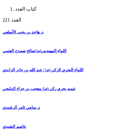
كتاب العدد
العدد 221
د. هاجد بن يحيى الأصلعي
اللواء المهندس(م)/صالح صنيدح العتيبي
اللواء البحري الركن (م) / عبد الله بن جابر الزايدي
عميد بحري ركن (م)/ معجب بن جزاء الدلبحي
د. سامي ثامر الرشيدي
عاصم الشيدي