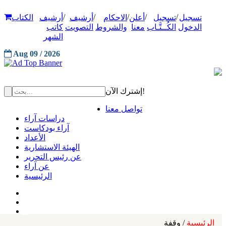
/
/
/
/
/
تسجيل
تسجيل
أعلن
الاحكام
أرشيف
أرشيف
الكتاب
الدخول
الكُــتَّـاب
معنا
والشروط
التصويت
كاتب
الشهر
Aug 09 / 2026
إشترك الآن!
تواصل معنا
دراسات آراء
آراء بودكاست
الأعداد
الهيئة الاستشارية
عن رئيس التحرير
عن آراء
الرئيسية
الرئيسية
/ وقفة