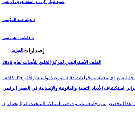
عميد طيار ركن ـ م .أسعد عوض الزعبي
د. هيله حمد المكيمي
د. فاطمة الشامسي
إصدارات
المزيد
الملف الاستراتيجي لمركز الخليج للأبحاث لعام 2026
راني استكشاف الأبعاد التقنية والقانونية والإنسانية في العصر الرقمي
في هذا التخصص من جامعة بليموث في المملكة المتحدة، كتابًا يحمل ع