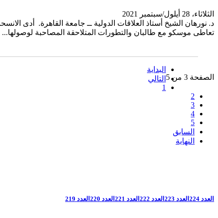
الثلاثاء، 28 أيلول/سبتمبر 2021
د. نورهان الشيخ أستاذ العلاقات الدولية ــ جامعة القاهرة. أدى الا
تعاطى موسكو مع طالبان والتطورات المتلاحقة المصاحبة لوصولها...
البداية
الصفحة 3 من 5
التالي
1
2
3
4
5
السابق
النهاية
العدد 224
العدد 223
العدد 222
العدد 221
العدد 220
العدد 219