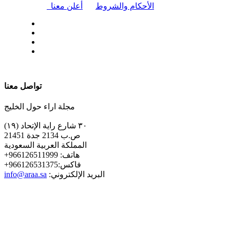
|
الأحكام والشروط
أعلن معنا
| تابعنا على
تواصل معنا
مجلة اراء حول الخليج
٣٠ شارع راية الإتحاد (١٩)
ص.ب 2134 جدة 21451
المملكة العربية السعودية
+هاتف: 966126511999
+فاكس:966126531375
:البريد الإلكتروني
info@araa.sa