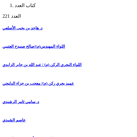
كتاب العدد
العدد 221
د. هاجد بن يحيى الأصلعي
اللواء المهندس(م)/صالح صنيدح العتيبي
اللواء البحري الركن (م) / عبد الله بن جابر الزايدي
عميد بحري ركن (م)/ معجب بن جزاء الدلبحي
د. سامي ثامر الرشيدي
عاصم الشيدي