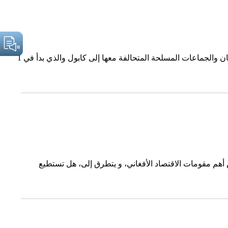
الدكتور ظافر محمد العجمي أستاذ علوم سياسية ـ بجامعة الكويت تحول العنصر الكامن في القلق الأمريكي إلى حقيقة بعد وصول حركة طالبان والجماعات المسلحة المتحالفة معها إلى كابول والذي بدأ في 1
ض أهم مقومات الاقتصاد الأفغاني، و يتطرق إلى، هل تستطيع