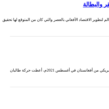
 والبطالة
لتطوير الاقتصاد الأفغاني بالعصر والتي كان من المتوقع لها تحقيق
د. معتز سلامة مدير برنامج الخليج العربي ورئيس وحدة الدراسات العربية والإقليمية ـ مركز الدراسات الاستراتيجية بالأهراممنذ الانسحاب الأمريكي من أفغانستان في أغسطس 2021م، أعطت حركة طالبان