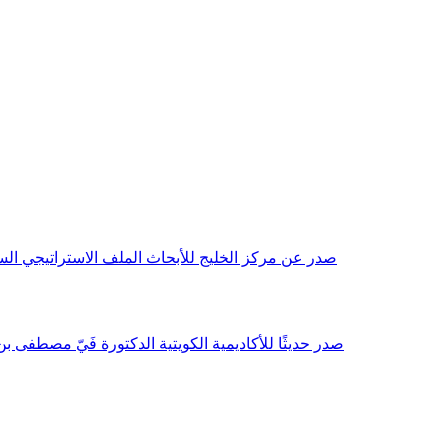
صدر عن مركز الخليج للأبحاث الملف الاستراتيجي السنوي مع بداية عام 2026م، باللغتين العربية والانجليزية وتضمن دراسات تحليلية ورؤى معمقة، 
صدر حديثًا للأكاديمية الكويتية الدكتورة فَيّ مصطفى