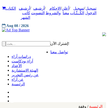
/
/
/
/
/
تسجيل
تسجيل
أعلن
الاحكام
أرشيف
أرشيف
الكتاب
الدخول
الكُــتَّـاب
معنا
والشروط
التصويت
كاتب
الشهر
Aug 08 / 2026
إشترك الآن!
تواصل معنا
دراسات آراء
آراء بودكاست
الأعداد
الهيئة الاستشارية
عن رئيس التحرير
عن آراء
الرئيسية
الرئيسية
/ وقفة