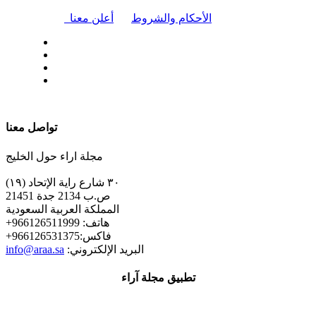
|
الأحكام والشروط
أعلن معنا
| تابعنا على
تواصل معنا
مجلة اراء حول الخليج
٣٠ شارع راية الإتحاد (١٩)
ص.ب 2134 جدة 21451
المملكة العربية السعودية
+هاتف: 966126511999
+فاكس:966126531375
:البريد الإلكتروني
info@araa.sa
تطبيق مجلة آراء