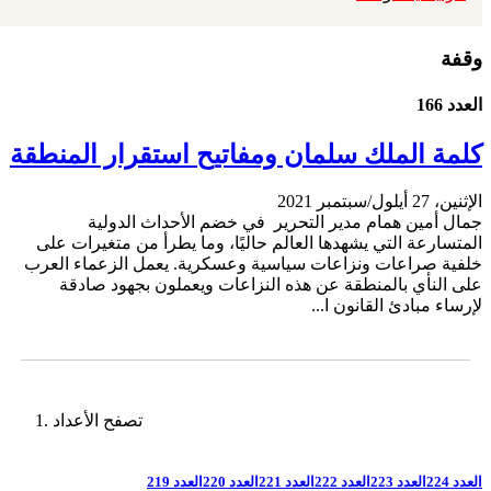
وقفة
العدد 166
كلمة الملك سلمان ومفاتيح استقرار المنطقة
الإثنين، 27 أيلول/سبتمبر 2021
جمال أمين همام مدير التحرير في خضم الأحداث الدولية
المتسارعة التي يشهدها العالم حاليًا، وما يطرأ من متغيرات على
خلفية صراعات ونزاعات سياسية وعسكرية. يعمل الزعماء العرب
على النأي بالمنطقة عن هذه النزاعات ويعملون بجهود صادقة
لإرساء مبادئ القانون ا...
تصفح الأعداد
العدد 224
العدد 223
العدد 222
العدد 221
العدد 220
العدد 219