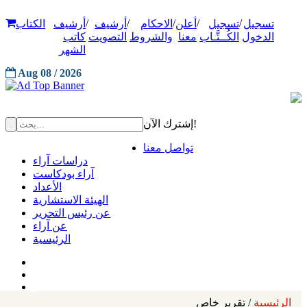
/
/
/
/
/
تسجيل
تسجيل
أعلن
الاحكام
أرشيف
أرشيف
الكتاب
الدخول
الكُــتَّـاب
معنا
والشروط
التصويت
كاتب
الشهر
Aug 08 / 2026
إشترك الآن!
تواصل معنا
دراسات آراء
آراء بودكاست
الأعداد
الهيئة الاستشارية
عن رئيس التحرير
عن آراء
الرئيسية
الرئيسية
/ تقرير خاص