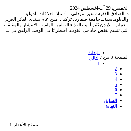
الخميس، 29 آب/أغسطس 2024
د. الصادق الفقيه سفير سوداني ــ أستاذ العلاقات الدولية
والدبلوماسيةــ جامعة صقارياـ تركيا ـ أمين عام منتدى الفكر العربي
ـ عمان ـ الأردن.تُثير أزمة الغذاء العالمية الواسعة الانتشار والمقلقة،
التي تتسم بنقص حاد في القوت، اضطرابًا في الوقت الراهن في ...
البداية
الصفحة 3 من 7
التالي
1
2
3
4
5
6
7
السابق
النهاية
تصفح الأعداد