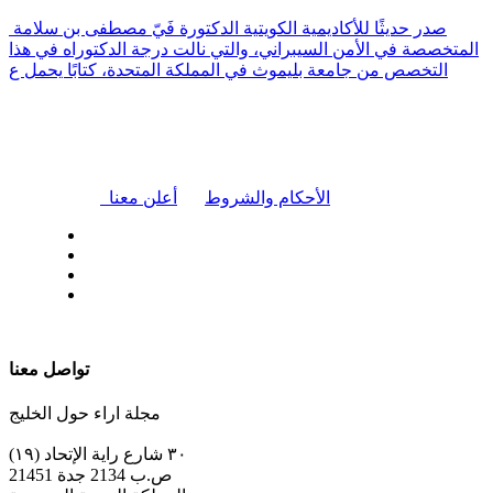
صدر حديثًا للأكاديمية الكويتية الدكتورة فَيّ مصطفى بن سلامة
المتخصصة في الأمن السيبراني، والتي نالت درجة الدكتوراه في هذا
التخصص من جامعة بليموث في المملكة المتحدة، كتابًا يحمل ع
|
الأحكام والشروط
أعلن معنا
| تابعنا على
تواصل معنا
مجلة اراء حول الخليج
٣٠ شارع راية الإتحاد (١٩)
ص.ب 2134 جدة 21451