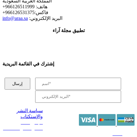
المملكة العربية السعودية
+هاتف: 966126511999
+فاكس:966126531375
:البريد الإلكتروني
info@araa.sa
تطبيق مجلة آراء
إشترك في القائمة البريدية
سياسة النشر
والإستكتاب
/ جميع الحقوق
محفوظة آراء 2014 -
2026