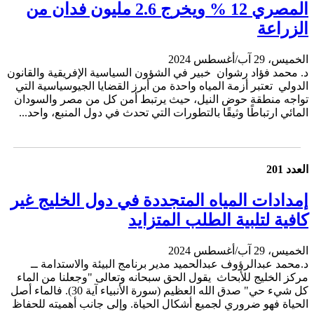
المصري 12 % ويخرج 2.6 مليون فدان من
الزراعة
الخميس، 29 آب/أغسطس 2024
د. محمد فؤاد رشوان خبير في الشؤون السياسية الإفريقية والقانون
الدولي تعتبر أزمة المياه واحدة من أبرز القضايا الجيوسياسية التي
تواجه منطقة حوض النيل، حيث يرتبط أمن كل من مصر والسودان
المائي ارتباطًا وثيقًا بالتطورات التي تحدث في دول المنبع، واحد...
العدد 201
إمدادات المياه المتجددة في دول الخليج غير
كافية لتلبية الطلب المتزايد
الخميس، 29 آب/أغسطس 2024
د.محمد عبدالرؤوف عبدالحميد مدير برنامج البيئة والاستدامة ــ
مركز الخليج للأبحاث يقول الحق سبحانه وتعالى "وجعلنا من الماء
كل شيء حي" صدق الله العظيم (سورة الأنبياء آية 30). فالماء أصل
الحياة فهو ضروري لجميع أشكال الحياة. وإلى جانب أهميته للحفاظ