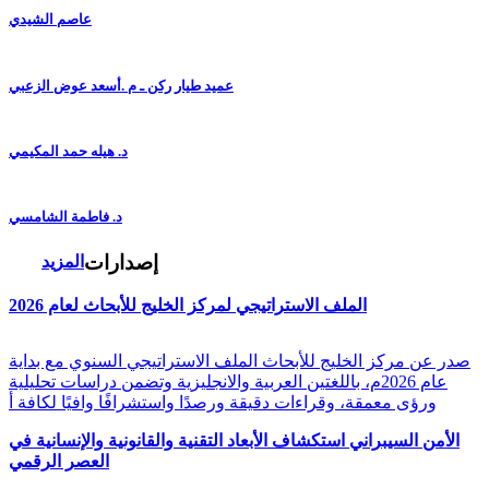
عاصم الشيدي
عميد طيار ركن ـ م .أسعد عوض الزعبي
د. هيله حمد المكيمي
د. فاطمة الشامسي
إصدارات
المزيد
الملف الاستراتيجي لمركز الخليج للأبحاث لعام 2026
صدر عن مركز الخليج للأبحاث الملف الاستراتيجي السنوي مع بداية
عام 2026م، باللغتين العربية والانجليزية وتضمن دراسات تحليلية
ورؤى معمقة، وقراءات دقيقة ورصدًا واستشرافًا وافيًا لكافة أ
الأمن السيبراني استكشاف الأبعاد التقنية والقانونية والإنسانية في
العصر الرقمي