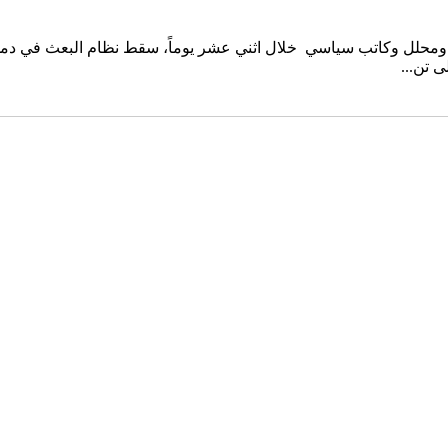
يز ــ ومحلل وكاتب سياسي خلال اثني عشر يوماً، سقط نظام البعث في
 تن...