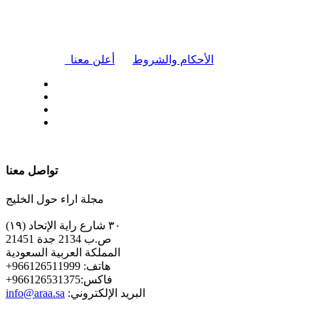
|
الأحكام والشروط
أعلن معنا
| تابعنا على
تواصل معنا
مجلة اراء حول الخليج
٣٠ شارع راية الإتحاد (١٩)
ص.ب 2134 جدة 21451
المملكة العربية السعودية
+هاتف: 966126511999
+فاكس:966126531375
:البريد الإلكتروني
info@araa.sa