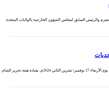
لمخضرم والرئيس السابق لمجلس الشؤون الخارجية بالولايات المتحدة
حديات
جورج صبرة الرئيس السابق للمجلس الوطني السوري ـ قيادي في حزب الشعب الديمقراطي السوري عندما انطلقت عملية " ردع العدوان " يوم الأربعاء 27 نوفمبر/ تشرين الثاني 2024م، بقيادة هيئة تحرير الشام