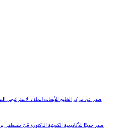
صدر عن مركز الخليج للأبحاث الملف الاستراتيجي السنوي مع بداية عام 2026م، باللغتين العربية والانجليزية وتضمن دراسات تحليلية ورؤى معمقة، 
صدر حديثًا للأكاديمية الكويتية الدكتورة فَيّ مصطفى