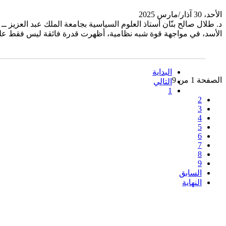
الأحد، 30 آذار/مارس 2025
د. طلال صالح بنّان أستاذ العلوم السياسية بجامعة الملك عبد العز
الأسد، في مواجهة قوة شبه نظامية، أظهرت قدرة فائقة ليس فقط على
البداية
الصفحة 1 من 9
التالي
1
2
3
4
5
6
7
8
9
السابق
النهاية