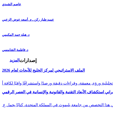
عاصم الشيدي
عميد طيار ركن ـ م .أسعد عوض الزعبي
د. هيله حمد المكيمي
د. فاطمة الشامسي
إصدارات
المزيد
الملف الاستراتيجي لمركز الخليج للأبحاث لعام 2026
راني استكشاف الأبعاد التقنية والقانونية والإنسانية في العصر الرقمي
في هذا التخصص من جامعة بليموث في المملكة المتحدة، كتابًا يحمل ع