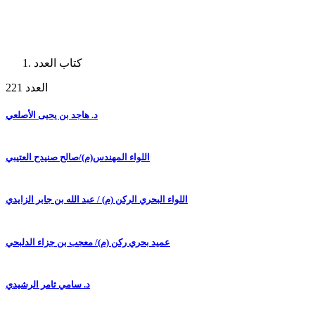
كتاب العدد
العدد 221
د. هاجد بن يحيى الأصلعي
اللواء المهندس(م)/صالح صنيدح العتيبي
اللواء البحري الركن (م) / عبد الله بن جابر الزايدي
عميد بحري ركن (م)/ معجب بن جزاء الدلبحي
د. سامي ثامر الرشيدي