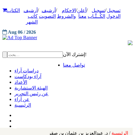
/
/
/
/
/
تسجيل
تسجيل
أعلن
الاحكام
أرشيف
أرشيف
الكتاب
الدخول
الكُــتَّـاب
معنا
والشروط
التصويت
كاتب
الشهر
Aug 06 / 2026
إشترك الآن!
تواصل معنا
دراسات آراء
آراء بودكاست
الأعداد
الهيئة الاستشارية
عن رئيس التحرير
عن آراء
الرئيسية
الرئيسية
/ د. عبدالعزيز بن عثمان بن صقر