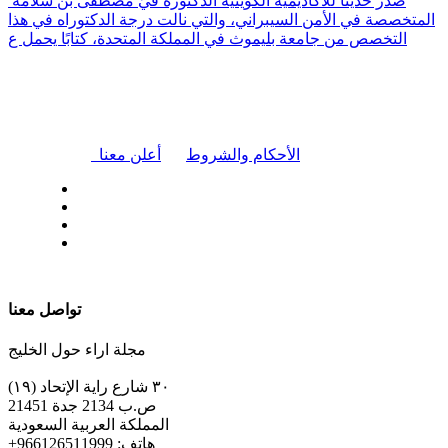
صدر حديثًا للأكاديمية الكويتية الدكتورة فَيّ مصطفى بن سلامة
المتخصصة في الأمن السيبراني، والتي نالت درجة الدكتوراه في هذا
التخصص من جامعة بليموث في المملكة المتحدة، كتابًا يحمل ع
|
الأحكام والشروط
أعلن معنا
| تابعنا على
تواصل معنا
مجلة اراء حول الخليج
٣٠ شارع راية الإتحاد (١٩)
ص.ب 2134 جدة 21451
المملكة العربية السعودية
+هاتف: 966126511999