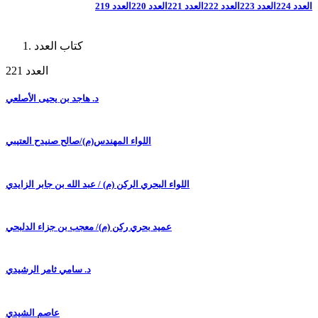
العدد 224
العدد 223
العدد 222
العدد 221
العدد 220
العدد 219
كتاب العدد
العدد 221
د. هاجد بن يحيى الأصلعي
اللواء المهندس(م)/صالح صنيدح العتيبي
اللواء البحري الركن (م) / عبد الله بن جابر الزايدي
عميد بحري ركن (م)/ معجب بن جزاء الدلبحي
د. سامي ثامر الرشيدي
عاصم الشيدي