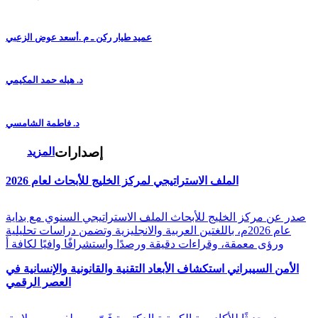
عميد طيار ركن ـ م .أسعد عوض الزعبي
د. هيله حمد المكيمي
د. فاطمة الشامسي
إصدارات
المزيد
الملف الاستراتيجي لمركز الخليج للأبحاث لعام 2026
صدر عن مركز الخليج للأبحاث الملف الاستراتيجي السنوي مع بداية
عام 2026م، باللغتين العربية والانجليزية وتضمن دراسات تحليلية
ورؤى معمقة، وقراءات دقيقة ورصدًا واستشرافًا وافيًا لكافة أ
الأمن السيبراني استكشاف الأبعاد التقنية والقانونية والإنسانية في
العصر الرقمي