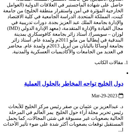
حاصل على شهادة الماجستير في العلاقات الدولية (العوامل
الخارجية المؤثرة في أمن واستقرار منطقة الخليج) من جامعة
كينت، المملكة المتحدة. الدراسة الجامعية في كلية الاقتصاد
والإدارة بجامعة الملك عبد العزيز بجدة. دورات تدريبية في
مجال القيادة والإدارة المتقدمة، (معهد الإدارة الدولي (IMD)
لوزان – سويسرا). أستاذ زائر بجامعة كافوسكاري بمدينة
البندقية في إيطاليا من مايو 2011م ولمدة عام. أستاذ زائر
بجامعة أوساكا باليابان من أبريل 2013م ولمدة عام. محاضر
في العديد من الجامعات والأكاديميات العسكرية والمدنية.
مقالات الكاتب
دول الخليج تواجه المخاطر بالحلول العملية
2023-Mar-29
د. عبدالعزيز بن عثمان بن صقر رئيس مركز الخليج للأبحاث
رئيس تحرير مجلة آراء حول الخليج يمر العالم في المرحلة
الحالية بصعوبات غير مسبوقة في شتى المجالات، كما يحمل
المستقبل توقعات بصعوبات أكثر شدة على ضوء تأثير الأحداث
ا...