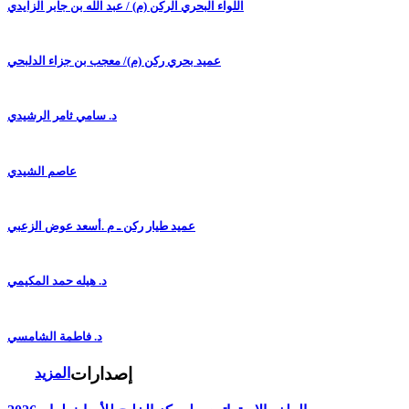
اللواء البحري الركن (م) / عبد الله بن جابر الزايدي
عميد بحري ركن (م)/ معجب بن جزاء الدلبحي
د. سامي ثامر الرشيدي
عاصم الشيدي
عميد طيار ركن ـ م .أسعد عوض الزعبي
د. هيله حمد المكيمي
د. فاطمة الشامسي
إصدارات
المزيد