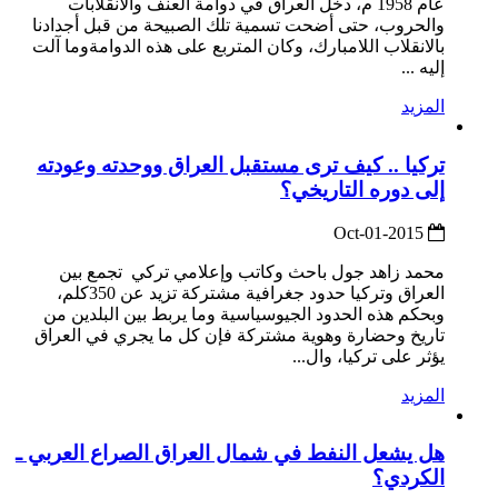
عام 1958 م، دخل العراق في دوامة العنف والانقلابات
والحروب، حتى أضحت تسمية تلك الصبيحة من قبل أجدادنا
بالانقلاب اللامبارك، وكان المتربع على هذه الدوامةوما آلت
إليه ...
المزيد
تركيا .. كيف ترى مستقبل العراق ووحدته وعودته
إلى دوره التاريخي؟
2015-Oct-01
محمد زاهد جول باحث وكاتب وإعلامي تركي تجمع بين
العراق وتركيا حدود جغرافية مشتركة تزيد عن 350كلم،
وبحكم هذه الحدود الجيوسياسية وما يربط بين البلدين من
تاريخ وحضارة وهوية مشتركة فإن كل ما يجري في العراق
يؤثر على تركيا، وال...
المزيد
هل يشعل النفط في شمال العراق الصراع العربي ـ
الكردي؟