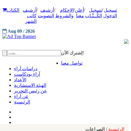
/
/
/
/
/
تسجيل
تسجيل
أعلن
الاحكام
أرشيف
أرشيف
الكتاب
الدخول
الكُــتَّـاب
معنا
والشروط
التصويت
كاتب
الشهر
Aug 09 / 2026
إشترك الآن!
تواصل معنا
دراسات آراء
آراء بودكاست
الأعداد
الهيئة الاستشارية
عن رئيس التحرير
عن آراء
الرئيسية
الرئيسية
/ الصراعات