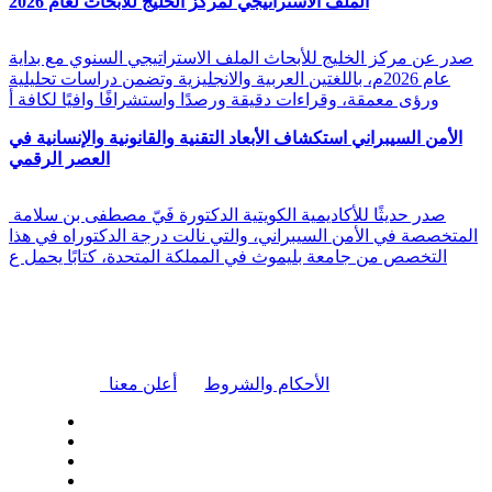
الملف الاستراتيجي لمركز الخليج للأبحاث لعام 2026
صدر عن مركز الخليج للأبحاث الملف الاستراتيجي السنوي مع بداية
عام 2026م، باللغتين العربية والانجليزية وتضمن دراسات تحليلية
ورؤى معمقة، وقراءات دقيقة ورصدًا واستشرافًا وافيًا لكافة أ
الأمن السيبراني استكشاف الأبعاد التقنية والقانونية والإنسانية في
العصر الرقمي
صدر حديثًا للأكاديمية الكويتية الدكتورة فَيّ مصطفى بن سلامة
المتخصصة في الأمن السيبراني، والتي نالت درجة الدكتوراه في هذا
التخصص من جامعة بليموث في المملكة المتحدة، كتابًا يحمل ع
|
الأحكام والشروط
أعلن معنا
| تابعنا على