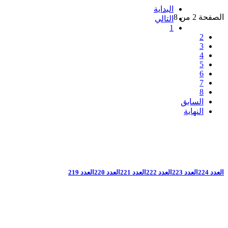
البداية
الصفحة 2 من 8
التالي
1
2
3
4
5
6
7
8
السابق
النهاية
العدد 224
العدد 223
العدد 222
العدد 221
العدد 220
العدد 219