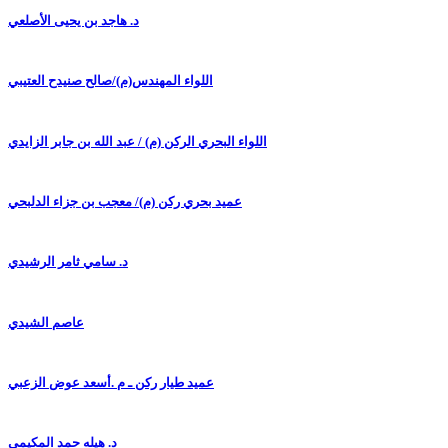
د. هاجد بن يحيى الأصلعي
اللواء المهندس(م)/صالح صنيدح العتيبي
اللواء البحري الركن (م) / عبد الله بن جابر الزايدي
عميد بحري ركن (م)/ معجب بن جزاء الدلبحي
د. سامي ثامر الرشيدي
عاصم الشيدي
عميد طيار ركن ـ م .أسعد عوض الزعبي
د. هيله حمد المكيمي