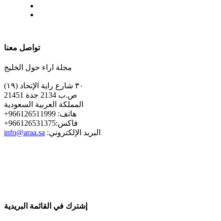
| تابعنا على
تواصل معنا
مجلة اراء حول الخليج
٣٠ شارع راية الإتحاد (١٩)
ص.ب 2134 جدة 21451
المملكة العربية السعودية
+هاتف: 966126511999
+فاكس:966126531375
:البريد الإلكتروني
info@araa.sa
إشترك في القائمة البريدية