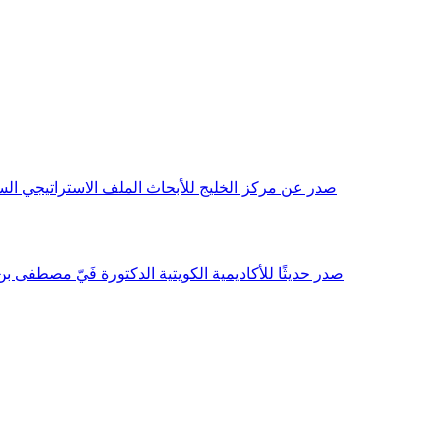
صدر عن مركز الخليج للأبحاث الملف الاستراتيجي السنوي مع بداية عام 2026م، باللغتين العربية والانجليزية وتضمن دراسات تحليلية ورؤى معمقة، 
صدر حديثًا للأكاديمية الكويتية الدكتورة فَيّ مصطفى