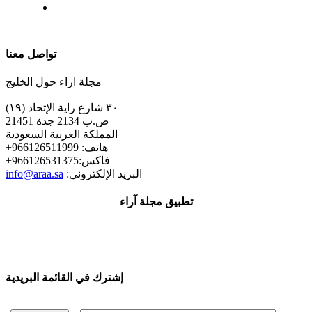
| تابعنا على
تواصل معنا
مجلة اراء حول الخليج
٣٠ شارع راية الإتحاد (١٩)
ص.ب 2134 جدة 21451
المملكة العربية السعودية
+هاتف: 966126511999
+فاكس:966126531375
:البريد الإلكتروني
info@araa.sa
تطبيق مجلة آراء
إشترك في القائمة البريدية