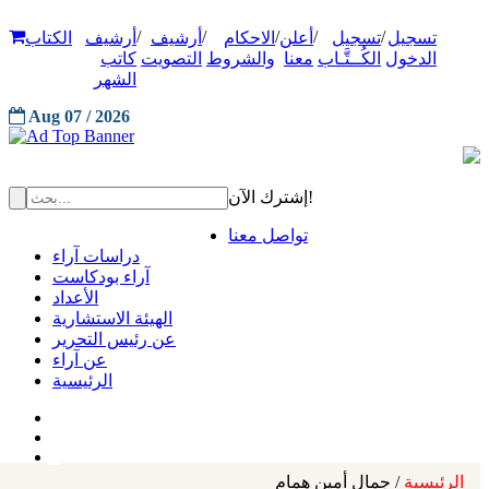
/
/
/
/
/
تسجيل
تسجيل
أعلن
الاحكام
أرشيف
أرشيف
الكتاب
الدخول
الكُــتَّـاب
معنا
والشروط
التصويت
كاتب
الشهر
Aug 07 / 2026
إشترك الآن!
تواصل معنا
دراسات آراء
آراء بودكاست
الأعداد
الهيئة الاستشارية
عن رئيس التحرير
عن آراء
الرئيسية
الرئيسية
/ جمال أمين همام