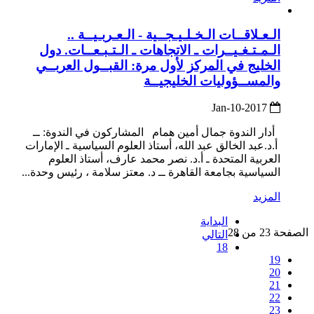
الـعـلاقــات الـخـلـيـجــية - الـعـربـيــة ..
الـمـتـغـيــرات ـ الاتجاهات ـ الـتـبـعــات. دول
الخليج في المركز لأول مرة: القبــول العربــي
والمســؤوليات الخليجيــة
2017-Jan-10
أدار الندوة جمال أمين همام المشاركون في الندوة: ــ
أ.د.عبد الخالق عبد الله، أستاذ العلوم السياسية ـ الإمارات
العربية المتحدة ـ أ.د. نصر محمد عارف، أستاذ العلوم
السياسية بجامعة القاهرة ــ د. معتز سلامة ، رئيس وحدة...
المزيد
البداية
الصفحة 23 من 28
التالي
18
19
20
21
22
23