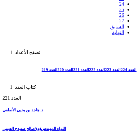
24
25
26
27
السابق
النهاية
تصفح الأعداد
العدد 224
العدد 223
العدد 222
العدد 221
العدد 220
العدد 219
كتاب العدد
العدد 221
د. هاجد بن يحيى الأصلعي
اللواء المهندس(م)/صالح صنيدح العتيبي