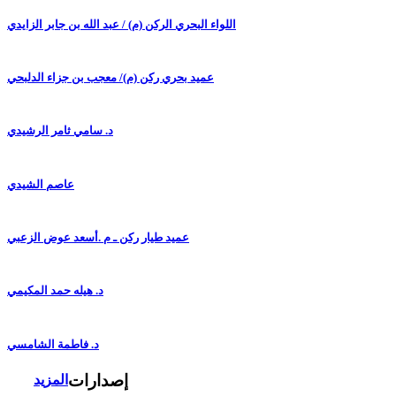
اللواء البحري الركن (م) / عبد الله بن جابر الزايدي
عميد بحري ركن (م)/ معجب بن جزاء الدلبحي
د. سامي ثامر الرشيدي
عاصم الشيدي
عميد طيار ركن ـ م .أسعد عوض الزعبي
د. هيله حمد المكيمي
د. فاطمة الشامسي
إصدارات
المزيد