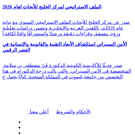
الملف الاستراتيجي لمركز الخليج للأبحاث لعام 2026
صدر عن مركز الخليج للأبحاث الملف الاستراتيجي السنوي مع بداية
عام 2026م، باللغتين العربية والانجليزية وتضمن دراسات تحليلية
ورؤى معمقة، وقراءات دقيقة ورصدًا واستشرافًا وافيًا لكافة أ
الأمن السيبراني استكشاف الأبعاد التقنية والقانونية والإنسانية في
العصر الرقمي
صدر حديثًا للأكاديمية الكويتية الدكتورة فَيّ مصطفى بن سلامة
المتخصصة في الأمن السيبراني، والتي نالت درجة الدكتوراه في هذا
التخصص من جامعة بليموث في المملكة المتحدة، كتابًا يحمل ع
|
الأحكام والشروط
أعلن معنا