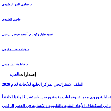
د. سامي ثامر الرشيدي
عاصم الشيدي
عميد طيار ركن ـ م .أسعد عوض الزعبي
د. هيله حمد المكيمي
د. فاطمة الشامسي
إصدارات
المزيد
الملف الاستراتيجي لمركز الخليج للأبحاث لعام 2026
راني استكشاف الأبعاد التقنية والقانونية والإنسانية في العصر الرقمي