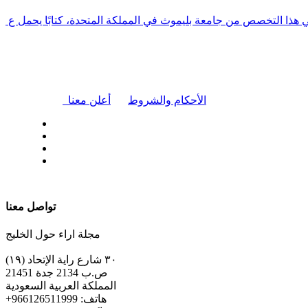
في هذا التخصص من جامعة بليموث في المملكة المتحدة، كتابًا يحمل ع
|
الأحكام والشروط
أعلن معنا
| تابعنا على
تواصل معنا
مجلة اراء حول الخليج
٣٠ شارع راية الإتحاد (١٩)
ص.ب 2134 جدة 21451
المملكة العربية السعودية
+هاتف: 966126511999