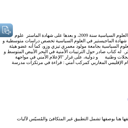
د. زاوي رابح زاوي رابح، هو أستاذ و باحث جامعي في العلوم السياسية، من مواليد 29 أفريل 1986، متحصل على شهادة الليسانس في العلوم السياسية سنة 2009، و بعدها على شهادة الماستر علوم
اساته العليا متحصلا على شهادة الماجيستير في العلوم السياسية تخصص دراسات متوسطية و
 في نفس التخصص سنة 2019. حاليا هو أستاذ محاضر في قسم العلوم السياسية بجامعة مولود معمري تيزي وزو، كما أنه عضو هيئة
. له كتاب صادر حول الترتيبات الأمنية في البحر الأبيض المتوسط و
مجلات وطنية و دولية، على غرار "الإعلام الأمني في مواجهة
ظام الإقليمي المغاربي كمركب أمني : قراءة في مرتكزات مدرسة
يفها هنا بوصفها تشمل التطبيق غير المتكافئ والمُسيّس لآليات