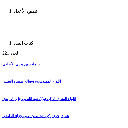
تصفح الأعداد
كتاب العدد
العدد 221
د. هاجد بن يحيى الأصلعي
اللواء المهندس(م)/صالح صنيدح العتيبي
اللواء البحري الركن (م) / عبد الله بن جابر الزايدي
عميد بحري ركن (م)/ معجب بن جزاء الدلبحي