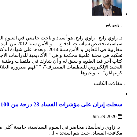
د. زاوي رابح
سياسية تخصص
تحكيم في مجلة علمية محكمة و هي " الأكاديمية للدراسات الاجت
كتاب آخر قيد الطبع، و سبق له و أن شارك في ملتقيات وطنية و
التجنيد الإلكتروني للتنظيمات المتطرفة"، " "فهم صيرورة الع
كوبنهاغن"...، و غيرها
مقالات الكاتب
سجلت إيران على مؤشرات الفساد 23 درجة من 100 مقارنة بمتوسط عالمي 43 أو في المرتبة 151 بين 180 دولة
2026-Jun-29
د. زاوي رابحأستاذ محاضر في العلوم السياسية، جامعة آكلي محند 
مكافحة الفساد، حيث يتم استخدام ا...