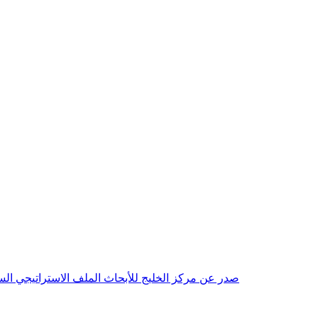
صدر عن مركز الخليج للأبحاث الملف الاستراتيجي السنوي مع بداية عام 2026م، باللغتين العربية والانجليزية وتضمن دراسات تحليلية ورؤى معمقة، 