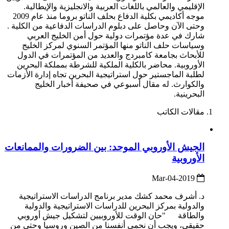
الإقليمي والعالمي باللغات العربية والانجليزية والإيطالية.
موجه أكاديمي بكلية الدفاع بحلف الناتو بروما منذ عام 2009
وحتى الآن وحاصل على دبلوم الدراسات الدفاعية من الكلية .
شارك في عدة مؤتمرات دولية حول أمن الخليج العربي
وسياسات حلف الناتو منها المؤتمر السنوي لمركز الخليج
للأبحاث بجامعة كامبردج والعديد من المؤتمرات في الدول
الأوروبية. محاضر بالكلية الملكية للشرطة بمملكة البحرين
لطلبة الماجستير حول استراتيجية البحرين تجاه إدارة الأزمات
والكوارث. له مقال أسبوعي في صحيفة أخبار الخليج
البحرينية.
مقالات الكاتب
الجيش الأوروبي الموحد: بين الضرورات والممانعات
الأوروبية
2019-Mar-04
د. أشرف محمد كشك مدير برنامج الدراسات الاستراتيجية
والدولية بمركز البحرين للدراسات الاستراتيجية والدولية
والطاقة "حان الوقت للأوروبيين لتشكيل جيش أوروبي
حقيقي، ويجب أن نحمي أنفسنا من الصين وروسيا وحتى من