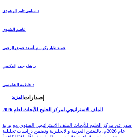
د. سامي ثامر الرشيدي
عاصم الشيدي
عميد طيار ركن ـ م .أسعد عوض الزعبي
د. هيله حمد المكيمي
د. فاطمة الشامسي
إصدارات
المزيد
الملف الاستراتيجي لمركز الخليج للأبحاث لعام 2026
صدر عن مركز الخليج للأبحاث الملف الاستراتيجي السنوي مع بداية
عام 2026م، باللغتين العربية والانجليزية وتضمن دراسات تحليلية
ورؤى معمقة، وقراءات دقيقة ورصدًا واستشرافًا وافيًا لكافة أ