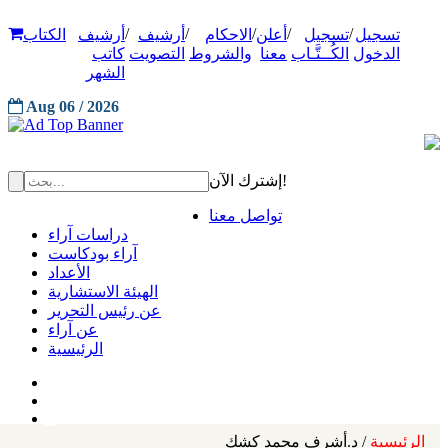
/
/
/
/
/
تسجيل
تسجيل
أعلن
الاحكام
أرشيف
أرشيف
الكتاب
الدخول
الكُــتَّـاب
معنا
والشروط
التصويت
كاتب
الشهر
Aug 06 / 2026
إشترك الآن!
تواصل معنا
دراسات آراء
آراء بودكاست
الأعداد
الهيئة الاستشارية
عن رئيس التحرير
عن آراء
الرئيسية
الرئيسية
/ د.أشرف محمد كشك