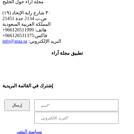
مجلة اراء حول الخليج
٣٠ شارع راية الإتحاد (١٩)
ص.ب 2134 جدة 21451
المملكة العربية السعودية
+هاتف: 966126511999
+فاكس:966126531375
:البريد الإلكتروني
info@araa.sa
تطبيق مجلة آراء
إشترك في القائمة البريدية
سياسة النشر