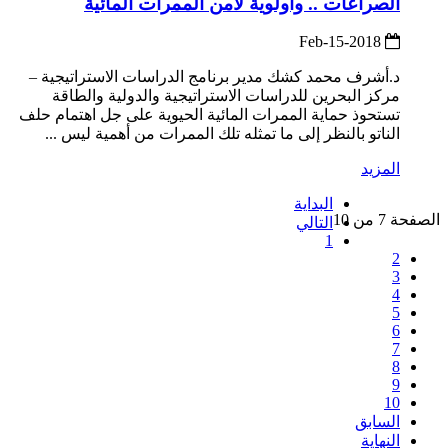
الصراعات .. وأولوية لأمن الممرات المائية
2018-Feb-15
د.أشرف محمد كشك مدير برنامج الدراسات الاستراتيجية –
مركز البحرين للدراسات الاستراتيجية والدولية والطاقة
تستحوذ حماية الممرات المائية الحيوية على جل اهتمام حلف
الناتو بالنظر إلى ما تمثله تلك الممرات من أهمية ليس ...
المزيد
البداية
الصفحة 7 من 10
التالي
1
2
3
4
5
6
7
8
9
10
السابق
النهاية