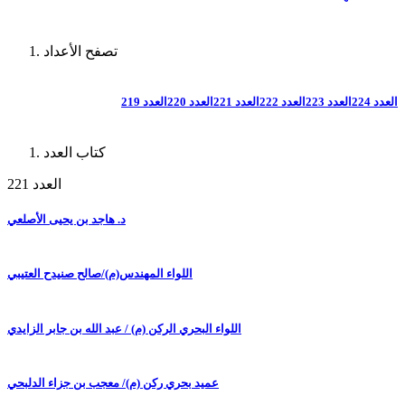
تصفح الأعداد
العدد 224
العدد 223
العدد 222
العدد 221
العدد 220
العدد 219
كتاب العدد
العدد 221
د. هاجد بن يحيى الأصلعي
اللواء المهندس(م)/صالح صنيدح العتيبي
اللواء البحري الركن (م) / عبد الله بن جابر الزايدي
عميد بحري ركن (م)/ معجب بن جزاء الدلبحي