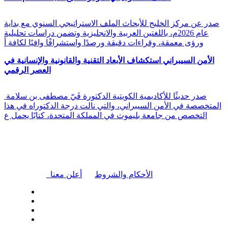
صدر عن مركز الخليج للأبحاث الملف الاستراتيجي السنوي مع بداية
عام 2026م، باللغتين العربية والانجليزية وتضمن دراسات تحليلية
ورؤى معمقة، وقراءات دقيقة ورصدًا واستشرافًا وافيًا لكافة أ
الأمن السيبراني استكشاف الأبعاد التقنية والقانونية والإنسانية في
العصر الرقمي
صدر حديثًا للأكاديمية الكويتية الدكتورة فَيّ مصطفى بن سلامة
المتخصصة في الأمن السيبراني، والتي نالت درجة الدكتوراه في هذا
التخصص من جامعة بليموث في المملكة المتحدة، كتابًا يحمل ع
|
الأحكام والشروط
أعلن معنا
| تابعنا على