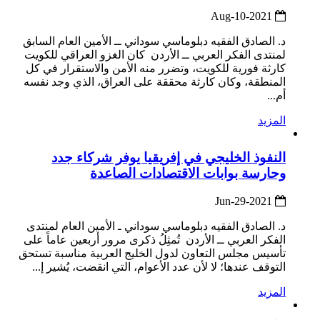
2021-Aug-10
د. الصادق الفقيه دبلوماسي سوداني ــ الأمين العام السابق
لمنتدى الفكر العربي ــ الأردن كان الغزو العراقي للكويت
كارثة فورية للكويت، وتضرر منه الأمن والاستقرار في كل
المنطقة، وكان كارثة محققة على العراق، الذي وجد نفسه
أم...
المزيد
النفوذ الخليجي في إفريقيا يوفر شركاء جدد
وحارسة بوابات الاقتصادات الصاعدة
2021-Jun-29
د. الصادق الفقيه دبلوماسي سوداني ـ الأمين العام لمنتدى
الفكر العربي ــ الأردن تُمثِلُ ذكرى مرور أربعين عاماً على
تأسيس مجلس التعاون لدول الخليج العربية مناسبة تستحق
التوقف عندها؛ لا لأن عدد الأعوام، التي انقضت، يُشير إ...
المزيد