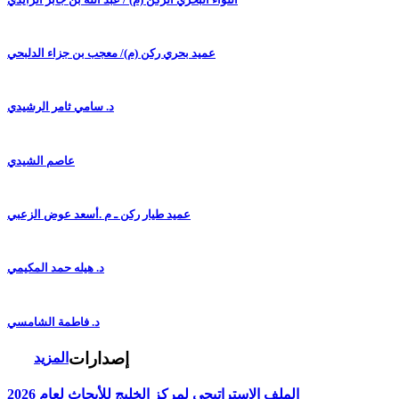
عميد بحري ركن (م)/ معجب بن جزاء الدلبحي
د. سامي ثامر الرشيدي
عاصم الشيدي
عميد طيار ركن ـ م .أسعد عوض الزعبي
د. هيله حمد المكيمي
د. فاطمة الشامسي
إصدارات
المزيد
الملف الاستراتيجي لمركز الخليج للأبحاث لعام 2026