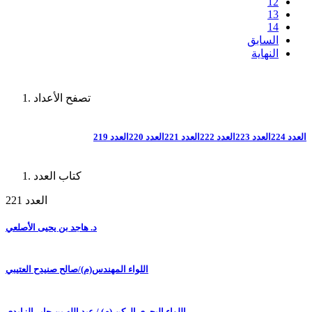
12
13
14
السابق
النهاية
تصفح الأعداد
العدد 224
العدد 223
العدد 222
العدد 221
العدد 220
العدد 219
كتاب العدد
العدد 221
د. هاجد بن يحيى الأصلعي
اللواء المهندس(م)/صالح صنيدح العتيبي
اللواء البحري الركن (م) / عبد الله بن جابر الزايدي