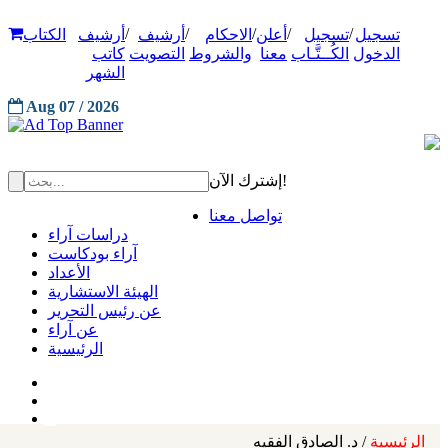
/
/
/
/
/
تسجيل
تسجيل
أعلن
الاحكام
أرشيف
أرشيف
الكتاب
الدخول
الكُــتَّـاب
معنا
والشروط
التصويت
كاتب
الشهر
Aug 07 / 2026
إشترك الآن!
تواصل معنا
دراسات آراء
آراء بودكاست
الأعداد
الهيئة الاستشارية
عن رئيس التحرير
عن آراء
الرئيسية
الرئيسية
/ د. الصادق الفقيه