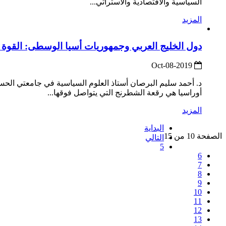
السياسية والاقتصادية والاستراتي...
المزيد
دول الخليج العربي وجمهوريات أسيا الوسطى: القوة ال
2019-Oct-08
د. أحمد سليم البرصان أستاذ العلوم السياسية في جامعتي الح
أوراسيا هي رقعة الشطرنج التي يتواصل فوقها...
المزيد
البداية
الصفحة 10 من 15
التالي
5
6
7
8
9
10
11
12
13