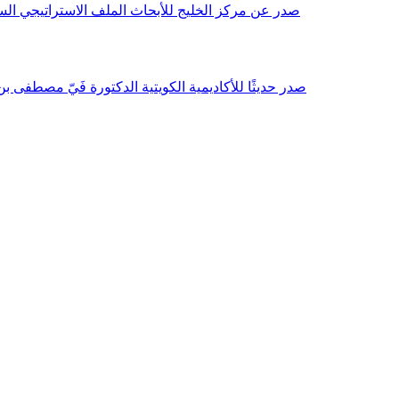
صدر عن مركز الخليج للأبحاث الملف الاستراتيجي السنوي مع بداية عام 2026م، باللغتين العربية والانجليزية وتضمن دراسات تحليلية ورؤى معمقة، 
صدر حديثًا للأكاديمية الكويتية الدكتورة فَيّ مصطفى