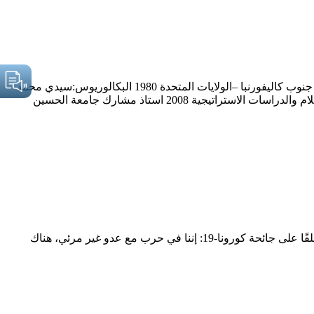
أ.د.احمد سليم البرصان استاذ كلية االقتصاد والعلوم اإلدارية حاصل على 1993 الدكتوراة: جامعة درم –بريطانيا 1985 الماجستير: جامعة جنوب كاليفورنبا –الولايات المتحدة 1980 البكالوريوس:سيدي محمد
بن عبداهلل فاس المغرب خبرة التدريس الجامعي بعد الحصول على أعلى درجة علمية 2016 استاذ جامعة الحسين بن طلال / قسم الاعلام والدراسات الاستراتيجية 2008 استاذ مشارك جامعة الحسين
أ.د. أحمد سليم البرصان أستاذ العلوم السياسية بجامعتي الملك عبد العزيز والحسين بن طلال سابقًا قال الرئيس الفرنسي ماكرون معلقًا على جائحة كورونا-19: إننا في حرب مع عدو غير مرئي، هناك