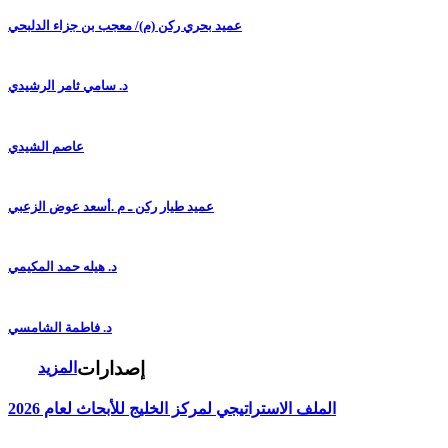
عميد بحري ركن (م)/ معجب بن جزاء الدلبحي
د. سامي ثامر الرشيدي
عاصم الشيدي
عميد طيار ركن ـ م .أسعد عوض الزعبي
د. هيله حمد المكيمي
د. فاطمة الشامسي
إصدارات
المزيد
الملف الاستراتيجي لمركز الخليج للأبحاث لعام 2026