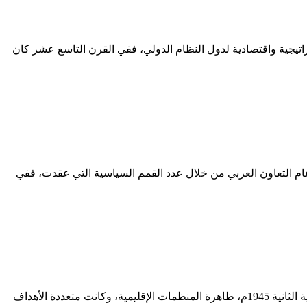
اتيجية واقتصادية لدول النظام الدولي، ففي القرن التاسع عشر كان
 البرصان أستاذ العلوم السياسية في جامعتي الحسين بن طلال والملك عبد العزيز سابقًا يمكن القول، إن عام 2019 م، عام التعاون العربي من خلال عدد القمم السياسية التي عقدت، ففي
د. أحمد سليم البرصان أستاذ العلوم السياسية في جامعتي الحسين بن طلال والملك عبد العزيز سابقًا انتشرت بعد نهاية الحرب العالمية الثانية 1945م، ظاهرة المنظمات الإقليمية، وكانت متعددة الأهداف