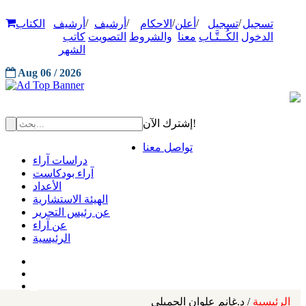
/
/
/
/
/
تسجيل
تسجيل
أعلن
الاحكام
أرشيف
أرشيف
الكتاب
الدخول
الكُــتَّـاب
معنا
والشروط
التصويت
كاتب
الشهر
Aug 06 / 2026
إشترك الآن!
تواصل معنا
دراسات آراء
آراء بودكاست
الأعداد
الهيئة الاستشارية
عن رئيس التحرير
عن آراء
الرئيسية
الرئيسية
/ د.غانم علوان الجميلي