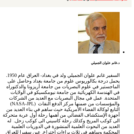
د.غانم علوان الجميلي
السفير غانم علوان الجميلي ولد في بغداد- العراق عام 1950.
يحمل درجة بكالوريوس علوم من جامعة بغداد وحاصل على
الماجستير في علوم البصريات من جامعة أريزونا والدكتوراه
في الهندسة الكهربائية من جامعة نيومكسيكو في الولايات
المتحدة. عمل في مجال البصريات مع العديد من الشركات
والمؤسسات من ضمنها مركز الدفع النفاث (NASA-JPL)
التابع لوكالة الفضاء الأمريكية حيث ساهم في بناء العديد من
أجهزة الإستكشاف الفضائي من أهمها رحلة أول عربة متحركة
الى كوكب المريخ وكذلك رحلة كاسيني الى كوكب زحل. له
العديد من البحوث العلمية المنشورة في الدوريات العلمية
المحكمة وساهم في ثلاث براءات إختراع. عين سفيرا للعراق