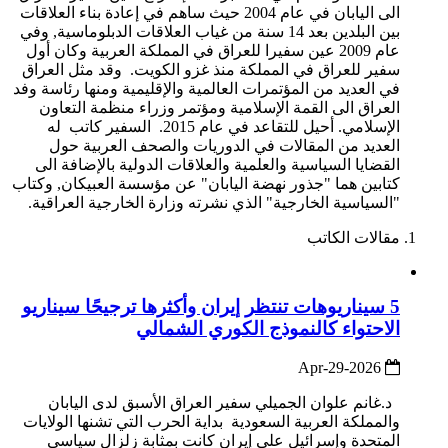
الى اليابان في عام 2004 حيث ساهم في إعادة بناء العلاقات
بين البلدين بعد 14 سنة من غياب العلاقات الدبلوماسية, وفي
عام 2009 عين سفيرا للعراق في المملكة العربية وكان أول
سفير للعراق في المملكة منذ غزو الكويت. وقد مثل العراق
في العديد من المؤتمرات العالمية والإقليمية ومنها رئاسة وفد
العراق الى القمة الإسلامية ومؤتمر وزراء منظمة التعاون
الإسلامي. أحيل للتقاعد في عام 2015. السفير كاتب له
العديد من المقالات في الدوريات والصحف العربية حول
القضايا السياسية والعلمية والعلاقات الدولية بالإضافة الى
كتابين هما "جذور نهضة اليابان" عن مؤسسة العبيكان, وكتاب
"السياسية الخارجية" الذي نشرته وزارة الخارجية العراقية.
مقالات الكاتب
5 سيناريوهات تنتظر إيران وأكثرها ترجيحًا سيناريو
الاحتواء كالنموذج الكوري الشمالي
2026-Apr-29
د.غانم علوان الجميلي سفير العراق الأسبق لدى اليابان
والمملكة العربية السعودية بداية الحرب التي تشنها الولايات
المتحدة وإسرائيل على إيران كانت بمثابة زلزال سياسي