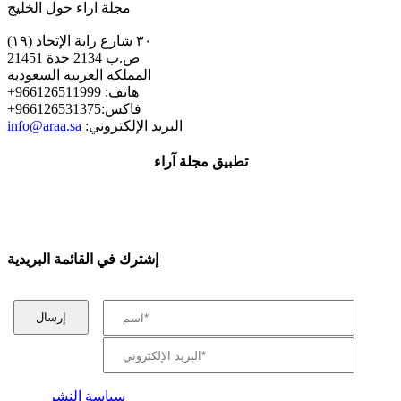
مجلة اراء حول الخليج
٣٠ شارع راية الإتحاد (١٩)
ص.ب 2134 جدة 21451
المملكة العربية السعودية
+هاتف: 966126511999
+فاكس:966126531375
:البريد الإلكتروني
info@araa.sa
تطبيق مجلة آراء
إشترك في القائمة البريدية
سياسة النشر