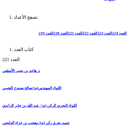
تصفح الأعداد
العدد 224
العدد 223
العدد 222
العدد 221
العدد 220
العدد 219
كتاب العدد
العدد 221
د. هاجد بن يحيى الأصلعي
اللواء المهندس(م)/صالح صنيدح العتيبي
اللواء البحري الركن (م) / عبد الله بن جابر الزايدي
عميد بحري ركن (م)/ معجب بن جزاء الدلبحي