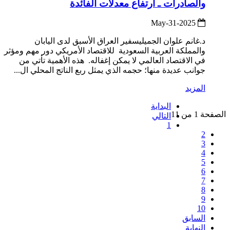
والصادرات ـ ارتفاع معدلات الفائدة
2025-May-31
د.غانم علوان الجميليسفير العراق الأسبق لدى اليابان
والمملكة العربية السعودية للاقتصاد الأمريكي دور مهم ومؤثر
في الاقتصاد العالمي لا يمكن إغفاله. هذه الأهمية تأتي من
جوانب عديدة منها؛ حجمه الذي يمثل ربع الناتج المحلي ال...
المزيد
البداية
الصفحة 1 من 11
التالي
1
2
3
4
5
6
7
8
9
10
السابق
النهاية