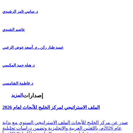
د. سامي ثامر الرشيدي
عاصم الشيدي
عميد طيار ركن ـ م .أسعد عوض الزعبي
د. هيله حمد المكيمي
د. فاطمة الشامسي
إصدارات
المزيد
الملف الاستراتيجي لمركز الخليج للأبحاث لعام 2026
صدر عن مركز الخليج للأبحاث الملف الاستراتيجي السنوي مع بداية
عام 2026م، باللغتين العربية والانجليزية وتضمن دراسات تحليلية