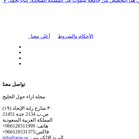
في هذا التخصص من جامعة بليموث في المملكة المتحدة، كتابًا يحمل ع
|
الأحكام والشروط
أعلن معنا
| تابعنا على
تواصل معنا
مجلة اراء حول الخليج
٣٠ شارع راية الإتحاد (١٩)
ص.ب 2134 جدة 21451
المملكة العربية السعودية
+هاتف: 966126511999
+فاكس:966126531375
:البريد الإلكتروني
info@araa.sa