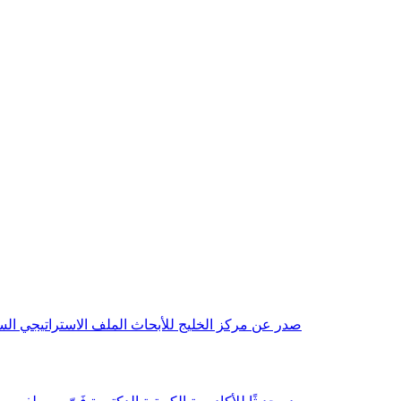
صدر عن مركز الخليج للأبحاث الملف الاستراتيجي السنوي مع بداية عام 2026م، باللغتين العربية والانجليزية وتضمن دراسات تحليلية ورؤى معمقة، 