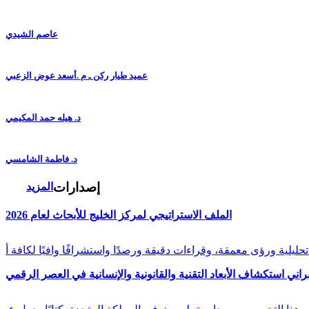
عاصم الشيدي
عميد طيار ركن ـ م .أسعد عوض الزعبي
د. هيله حمد المكيمي
د. فاطمة الشامسي
إصدارات
المزيد
الملف الاستراتيجي لمركز الخليج للأبحاث لعام 2026
راني استكشاف الأبعاد التقنية والقانونية والإنسانية في العصر الرقمي