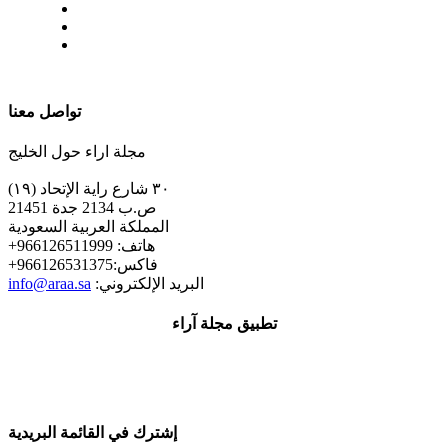
| تابعنا على
تواصل معنا
مجلة اراء حول الخليج
٣٠ شارع راية الإتحاد (١٩)
ص.ب 2134 جدة 21451
المملكة العربية السعودية
+هاتف: 966126511999
+فاكس:966126531375
:البريد الإلكتروني
info@araa.sa
تطبيق مجلة آراء
إشترك في القائمة البريدية