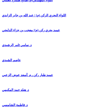
اللواء المهندس(م)/صالح صنيدح العتيبي
اللواء البحري الركن (م) / عبد الله بن جابر الزايدي
عميد بحري ركن (م)/ معجب بن جزاء الدلبحي
د. سامي ثامر الرشيدي
عاصم الشيدي
عميد طيار ركن ـ م .أسعد عوض الزعبي
د. هيله حمد المكيمي
د. فاطمة الشامسي