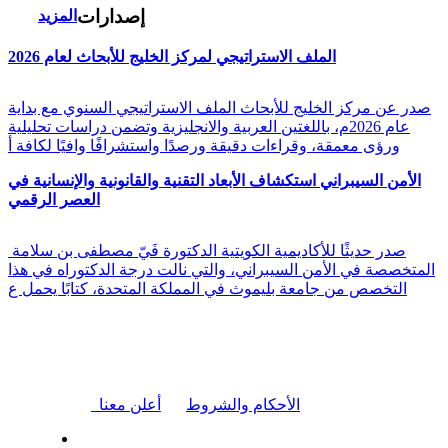
إصدارات
المزيد
الملف الاستراتيجي لمركز الخليج للأبحاث لعام 2026
صدر عن مركز الخليج للأبحاث الملف الاستراتيجي السنوي مع بداية
عام 2026م، باللغتين العربية والانجليزية وتضمن دراسات تحليلية
ورؤى معمقة، وقراءات دقيقة ورصدًا واستشرافًا وافيًا لكافة أ
الأمن السيبراني استكشاف الأبعاد التقنية والقانونية والإنسانية في
العصر الرقمي
صدر حديثًا للأكاديمية الكويتية الدكتورة فَيّ مصطفى بن سلامة
المتخصصة في الأمن السيبراني، والتي نالت درجة الدكتوراه في هذا
التخصص من جامعة بليموث في المملكة المتحدة، كتابًا يحمل ع
|
الأحكام والشروط
أعلن معنا