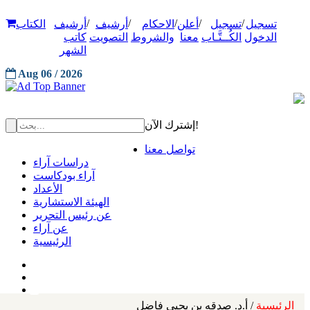
/
/
/
/
/
تسجيل
تسجيل
أعلن
الاحكام
أرشيف
أرشيف
الكتاب
الدخول
الكُــتَّـاب
معنا
والشروط
التصويت
كاتب
الشهر
Aug 06 / 2026
إشترك الآن!
تواصل معنا
دراسات آراء
آراء بودكاست
الأعداد
الهيئة الاستشارية
عن رئيس التحرير
عن آراء
الرئيسية
الرئيسية
/ أ.د. صدقه بن يحيى فاضل