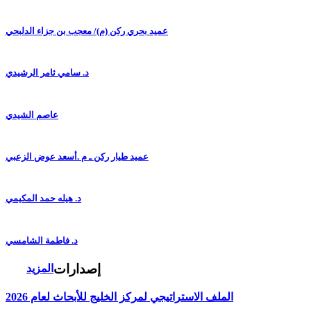
عميد بحري ركن (م)/ معجب بن جزاء الدلبحي
د. سامي ثامر الرشيدي
عاصم الشيدي
عميد طيار ركن ـ م .أسعد عوض الزعبي
د. هيله حمد المكيمي
د. فاطمة الشامسي
إصدارات
المزيد
الملف الاستراتيجي لمركز الخليج للأبحاث لعام 2026