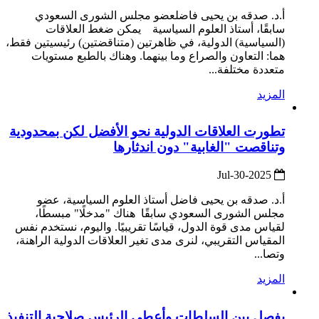
أ.د. صدقه بن يحيى فاضلعضو مجلس الشورى السعودي
سابقًا، أستاذ العلوم السياسية يمكن ضغط العلاقات
(السياسية) الدولية، في ظاهرتين (متناقضتين) رئيسيتين فقط،
هما: التعاون والصراع وما بينهما. وهناك بالطبع مستويات
متعددة مختلفة...
المزيد
تطورت العلاقات الدولية نحو الأفضل لكن بمحدودية
وتناقصت "الغابية" دون اندثارها
2025-Jul-30
أ.د. صدقه بن يحيى فاضل أستاذ العلوم السياسية، عضو
مجلس الشورى السعودي سابقًا هناك "مدخلًا" مبسطًا،
لقياس مدى قوة الدول، قياسًا تقريبيًا. واليوم، نستخدم نفس
المقياس التقريبي، لنرى مدى تغير العلاقات الدولية الراهنة،
وتصا...
المزيد
يفصل بين السلطات وأعطى الرئيس صلاحية التنفيذ