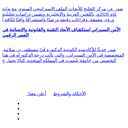
صدر عن مركز الخليج للأبحاث الملف الاستراتيجي السنوي مع بداية
عام 2026م، باللغتين العربية والانجليزية وتضمن دراسات تحليلية
ورؤى معمقة، وقراءات دقيقة ورصدًا واستشرافًا وافيًا لكافة أ
الأمن السيبراني استكشاف الأبعاد التقنية والقانونية والإنسانية في
العصر الرقمي
صدر حديثًا للأكاديمية الكويتية الدكتورة فَيّ مصطفى بن سلامة
المتخصصة في الأمن السيبراني، والتي نالت درجة الدكتوراه في هذا
التخصص من جامعة بليموث في المملكة المتحدة، كتابًا يحمل ع
|
الأحكام والشروط
أعلن معنا
| تابعنا على