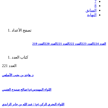
7
8
السابق
النهاية
تصفح الأعداد
العدد 224
العدد 223
العدد 222
العدد 221
العدد 220
العدد 219
كتاب العدد
العدد 221
د. هاجد بن يحيى الأصلعي
اللواء المهندس(م)/صالح صنيدح العتيبي
اللواء البحري الركن (م) / عبد الله بن جابر الزايدي