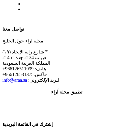
| تابعنا على
تواصل معنا
مجلة اراء حول الخليج
٣٠ شارع راية الإتحاد (١٩)
ص.ب 2134 جدة 21451
المملكة العربية السعودية
+هاتف: 966126511999
+فاكس:966126531375
:البريد الإلكتروني
info@araa.sa
تطبيق مجلة آراء
إشترك في القائمة البريدية