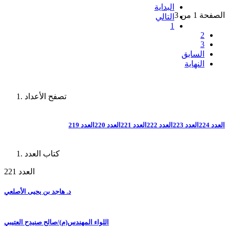
البداية
الصفحة 1 من 3
التالي
1
2
3
السابق
النهاية
تصفح الأعداد
العدد 224
العدد 223
العدد 222
العدد 221
العدد 220
العدد 219
كتاب العدد
العدد 221
د. هاجد بن يحيى الأصلعي
اللواء المهندس(م)/صالح صنيدح العتيبي