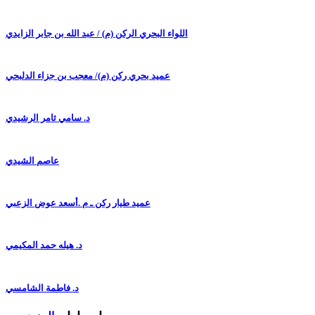
اللواء البحري الركن (م) / عبد الله بن جابر الزايدي
عميد بحري ركن (م)/ معجب بن جزاء الدلبحي
د. سامي ثامر الرشيدي
عاصم الشيدي
عميد طيار ركن ـ م .أسعد عوض الزعبي
د. هيله حمد المكيمي
د. فاطمة الشامسي