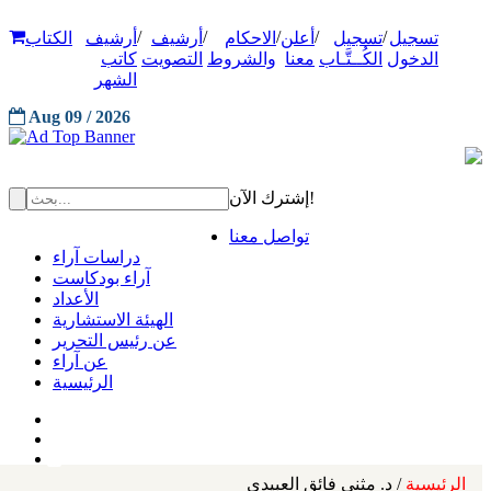
/
/
/
/
/
تسجيل
تسجيل
أعلن
الاحكام
أرشيف
أرشيف
الكتاب
الدخول
الكُــتَّـاب
معنا
والشروط
التصويت
كاتب
الشهر
Aug 09 / 2026
إشترك الآن!
تواصل معنا
دراسات آراء
آراء بودكاست
الأعداد
الهيئة الاستشارية
عن رئيس التحرير
عن آراء
الرئيسية
الرئيسية
/ د. مثنى فائق العبيدي