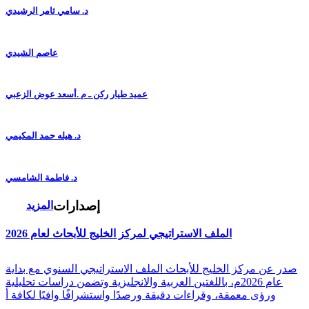
د. سامي ثامر الرشيدي
عاصم الشيدي
عميد طيار ركن ـ م .أسعد عوض الزعبي
د. هيله حمد المكيمي
د. فاطمة الشامسي
إصدارات
المزيد
الملف الاستراتيجي لمركز الخليج للأبحاث لعام 2026
صدر عن مركز الخليج للأبحاث الملف الاستراتيجي السنوي مع بداية
عام 2026م، باللغتين العربية والانجليزية وتضمن دراسات تحليلية
ورؤى معمقة، وقراءات دقيقة ورصدًا واستشرافًا وافيًا لكافة أ