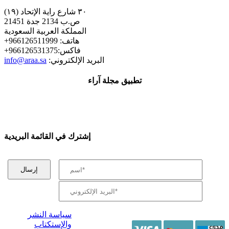
٣٠ شارع راية الإتحاد (١٩)
ص.ب 2134 جدة 21451
المملكة العربية السعودية
+هاتف: 966126511999
+فاكس:966126531375
:البريد الإلكتروني
info@araa.sa
تطبيق مجلة آراء
إشترك في القائمة البريدية
سياسة النشر
والإستكتاب