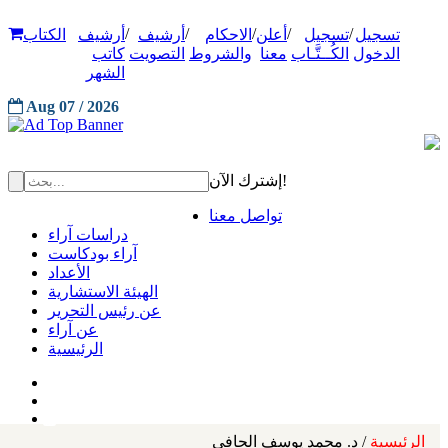
/
/
/
/
/
تسجيل
تسجيل
أعلن
الاحكام
أرشيف
أرشيف
الكتاب
الدخول
الكُــتَّـاب
معنا
والشروط
التصويت
كاتب
الشهر
Aug 07 / 2026
إشترك الآن!
تواصل معنا
دراسات آراء
آراء بودكاست
الأعداد
الهيئة الاستشارية
عن رئيس التحرير
عن آراء
الرئيسية
الرئيسية
/ د. محمد يوسف الحافي