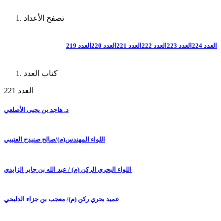
تصفح الأعداد
العدد 224
العدد 223
العدد 222
العدد 221
العدد 220
العدد 219
كتاب العدد
العدد 221
د. هاجد بن يحيى الأصلعي
اللواء المهندس(م)/صالح صنيدح العتيبي
اللواء البحري الركن (م) / عبد الله بن جابر الزايدي
عميد بحري ركن (م)/ معجب بن جزاء الدلبحي