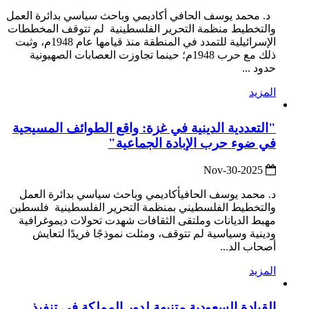
د. محمد يوسف الحافي أكاديمي وباحث سياسي بدائرة العمل
والتخطيط منظمة التحرير الفلسطينية لم تتوقف المخططات
الإسرائيلية للتمدد في المنطقة منذ قيامها عام 1948م، وثبت
ذلك مع حرب 1948م؛ حينما تجاوزت العصابات الصهيونية
حدود ...
المزيد
"التعددية الدينية في غزة: واقع الطوائف المسيحية
في ضوء حرب الإبادة الجماعية"
2025-Nov-30
د. محمد يوسف الحافيأكاديمي وباحث سياسي بدائرة العمل
والتخطيط الفلسطيني بمنظمة التحرير الفلسطينية فلسطين
مهبط الديانات وملتقى الثقافات شهدت تحولات ديموغرافية
ودينية وسياسية لم تتوقف، ومثلت نموذجًا فريدًا لتعايش
أصحاب الد...
المزيد
القيادة السعودية متنبهة لدور المملكة في تنفيذ