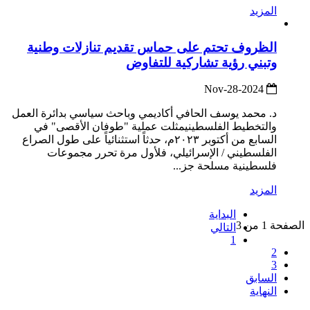
المزيد
الظروف تحتم على حماس تقديم تنازلات وطنية
وتبني رؤية تشاركية للتفاوض
2024-Nov-28
د. محمد يوسف الحافي أكاديمي وباحث سياسي بدائرة العمل
والتخطيط الفلسطينيمثلت عملية "طوفان الأقصى" في
السابع من أكتوبر ٢٠٢٣م، حدثاً استثنائياً على طول الصراع
الفلسطيني / الإسرائيلي، فلأول مرة تحرر مجموعات
فلسطينية مسلحة جز...
المزيد
البداية
الصفحة 1 من 3
التالي
1
2
3
السابق
النهاية