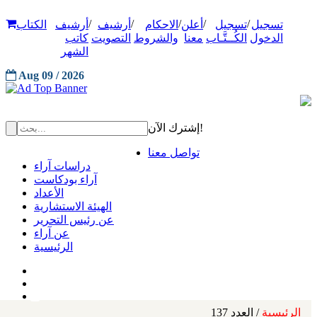
/
/
/
/
/
تسجيل
تسجيل
أعلن
الاحكام
أرشيف
أرشيف
الكتاب
الدخول
الكُــتَّـاب
معنا
والشروط
التصويت
كاتب
الشهر
Aug 09 / 2026
إشترك الآن!
تواصل معنا
دراسات آراء
آراء بودكاست
الأعداد
الهيئة الاستشارية
عن رئيس التحرير
عن آراء
الرئيسية
الرئيسية
/ العدد 137