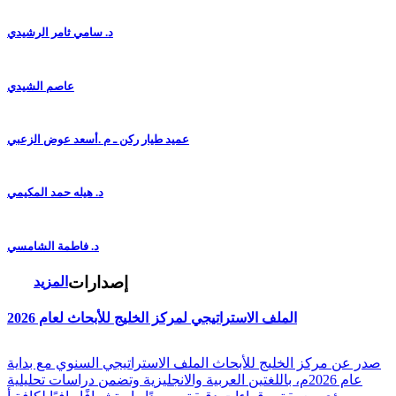
د. سامي ثامر الرشيدي
عاصم الشيدي
عميد طيار ركن ـ م .أسعد عوض الزعبي
د. هيله حمد المكيمي
د. فاطمة الشامسي
إصدارات
المزيد
الملف الاستراتيجي لمركز الخليج للأبحاث لعام 2026
صدر عن مركز الخليج للأبحاث الملف الاستراتيجي السنوي مع بداية
عام 2026م، باللغتين العربية والانجليزية وتضمن دراسات تحليلية