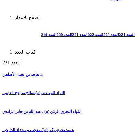
تصفح الأعداد
العدد 224
العدد 223
العدد 222
العدد 221
العدد 220
العدد 219
كتاب العدد
العدد 221
د. هاجد بن يحيى الأصلعي
اللواء المهندس(م)/صالح صنيدح العتيبي
اللواء البحري الركن (م) / عبد الله بن جابر الزايدي
عميد بحري ركن (م)/ معجب بن جزاء الدلبحي