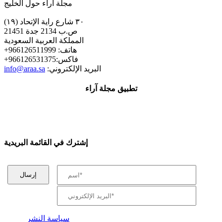
مجلة اراء حول الخليج
٣٠ شارع راية الإتحاد (١٩)
ص.ب 2134 جدة 21451
المملكة العربية السعودية
+هاتف: 966126511999
+فاكس:966126531375
:البريد الإلكتروني
info@araa.sa
تطبيق مجلة آراء
إشترك في القائمة البريدية
سياسة النشر