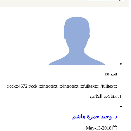
العدد 130
::cck::4672::/cck::::introtext::::/introtext::::fulltext::::/fulltext::
مقالات الكاتب
د. وحيد حمزة هاشم
2018-May-13