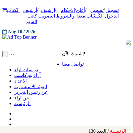
/
/
/
/
/
تسجيل
تسجيل
أعلن
الاحكام
أرشيف
أرشيف
الكتاب
الدخول
الكُــتَّـاب
معنا
والشروط
التصويت
كاتب
الشهر
Aug 10 / 2026
إشترك الآن!
تواصل معنا
دراسات آراء
آراء بودكاست
الأعداد
الهيئة الاستشارية
عن رئيس التحرير
عن آراء
الرئيسية
الرئيسية
/ العدد 130