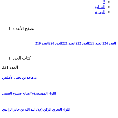
5
السابق
النهاية
تصفح الأعداد
العدد 224
العدد 223
العدد 222
العدد 221
العدد 220
العدد 219
كتاب العدد
العدد 221
د. هاجد بن يحيى الأصلعي
اللواء المهندس(م)/صالح صنيدح العتيبي
اللواء البحري الركن (م) / عبد الله بن جابر الزايدي