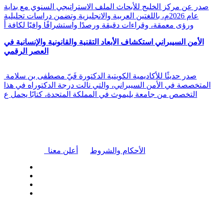
صدر عن مركز الخليج للأبحاث الملف الاستراتيجي السنوي مع بداية
عام 2026م، باللغتين العربية والانجليزية وتضمن دراسات تحليلية
ورؤى معمقة، وقراءات دقيقة ورصدًا واستشرافًا وافيًا لكافة أ
الأمن السيبراني استكشاف الأبعاد التقنية والقانونية والإنسانية في
العصر الرقمي
صدر حديثًا للأكاديمية الكويتية الدكتورة فَيّ مصطفى بن سلامة
المتخصصة في الأمن السيبراني، والتي نالت درجة الدكتوراه في هذا
التخصص من جامعة بليموث في المملكة المتحدة، كتابًا يحمل ع
|
الأحكام والشروط
أعلن معنا
| تابعنا على