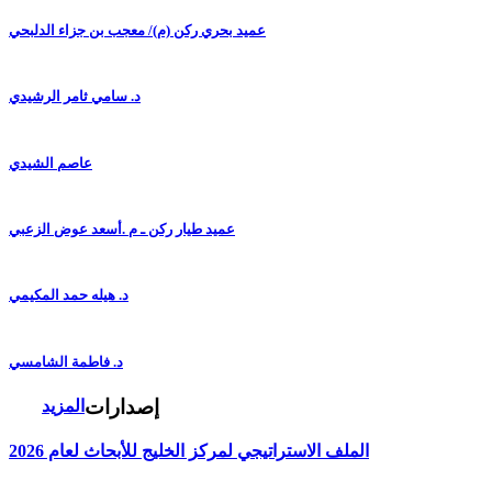
عميد بحري ركن (م)/ معجب بن جزاء الدلبحي
د. سامي ثامر الرشيدي
عاصم الشيدي
عميد طيار ركن ـ م .أسعد عوض الزعبي
د. هيله حمد المكيمي
د. فاطمة الشامسي
إصدارات
المزيد
الملف الاستراتيجي لمركز الخليج للأبحاث لعام 2026