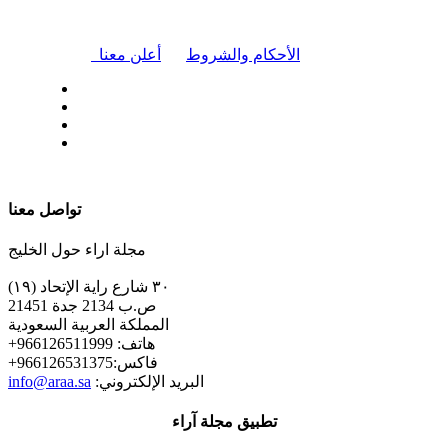
|
الأحكام والشروط
أعلن معنا
| تابعنا على
تواصل معنا
مجلة اراء حول الخليج
٣٠ شارع راية الإتحاد (١٩)
ص.ب 2134 جدة 21451
المملكة العربية السعودية
+هاتف: 966126511999
+فاكس:966126531375
:البريد الإلكتروني
info@araa.sa
تطبيق مجلة آراء