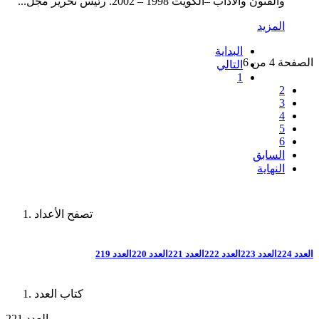
والفنون والآداب –الكويت 1998 – 2002. رئيس تحرير مجل...
المزيد
البداية
الصفحة 4 من 6
التالي
1
2
3
4
5
6
السابق
النهاية
تصفح الأعداد
العدد 224
العدد 223
العدد 222
العدد 221
العدد 220
العدد 219
كتاب العدد
العدد 221