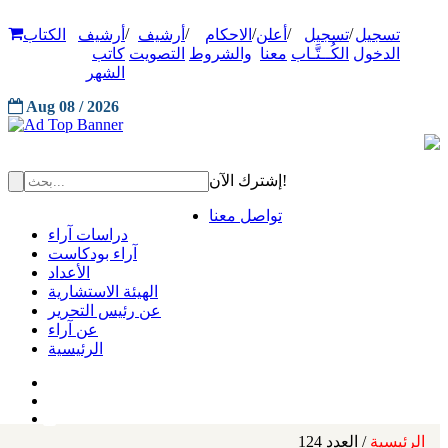
/
/
/
/
/
تسجيل
تسجيل
أعلن
الاحكام
أرشيف
أرشيف
الكتاب
الدخول
الكُــتَّـاب
معنا
والشروط
التصويت
كاتب
الشهر
Aug 08 / 2026
إشترك الآن!
تواصل معنا
دراسات آراء
آراء بودكاست
الأعداد
الهيئة الاستشارية
عن رئيس التحرير
عن آراء
الرئيسية
الرئيسية
/ العدد 124