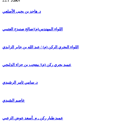
د. هاجد بن يحيى الأصلعي
اللواء المهندس(م)/صالح صنيدح العتيبي
اللواء البحري الركن (م) / عبد الله بن جابر الزايدي
عميد بحري ركن (م)/ معجب بن جزاء الدلبحي
د. سامي ثامر الرشيدي
عاصم الشيدي
عميد طيار ركن ـ م .أسعد عوض الزعبي