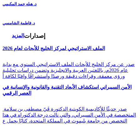
د. هيله حمد المكيمي
د. فاطمة الشامسي
إصدارات
المزيد
الملف الاستراتيجي لمركز الخليج للأبحاث لعام 2026
صدر عن مركز الخليج للأبحاث الملف الاستراتيجي السنوي مع بداية
عام 2026م، باللغتين العربية والانجليزية وتضمن دراسات تحليلية
ورؤى معمقة، وقراءات دقيقة ورصدًا واستشرافًا وافيًا لكافة أ
الأمن السيبراني استكشاف الأبعاد التقنية والقانونية والإنسانية في
العصر الرقمي
صدر حديثًا للأكاديمية الكويتية الدكتورة فَيّ مصطفى بن سلامة
المتخصصة في الأمن السيبراني، والتي نالت درجة الدكتوراه في هذا
التخصص من جامعة بليموث في المملكة المتحدة، كتابًا يحمل ع