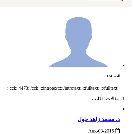
العدد 124
::cck::4473::/cck::::introtext::::/introtext::::fulltext::::/fulltext::
مقالات الكاتب
د. محمد زاهد جول
2015-Aug-03