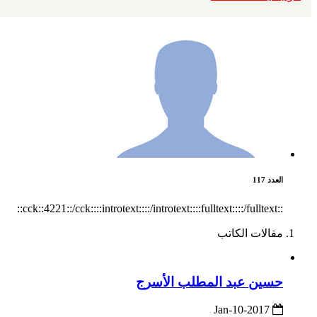
العدد 117
::cck::4221::/cck::::introtext::::/introtext::::fulltext::::/fulltext::
مقالات الكاتب
حسين عبد المطلب الأسرج
2017-Jan-10