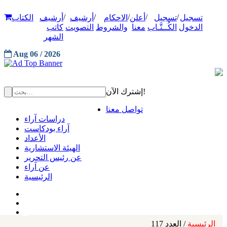
/
/
/
/
/
تسجيل
تسجيل
أعلن
الاحكام
أرشيف
أرشيف
الكتاب
الدخول
الكُــتَّـاب
معنا
والشروط
التصويت
كاتب
الشهر
Aug 06 / 2026
إشترك الآن!
تواصل معنا
دراسات آراء
آراء بودكاست
الأعداد
الهيئة الاستشارية
عن رئيس التحرير
عن آراء
الرئيسية
الرئيسية
/ العدد 117