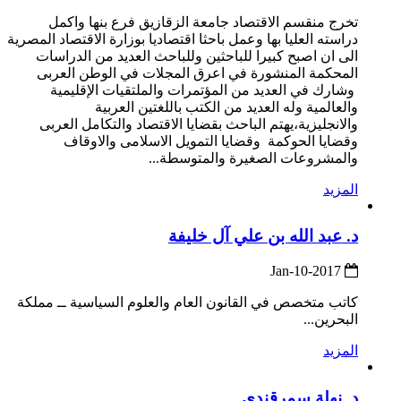
تخرج منقسم الاقتصاد جامعة الزقازيق فرع بنها واكمل
دراسته العليا بها وعمل باحثا اقتصاديا بوزارة الاقتصاد المصرية
الى ان اصبح كبيرا للباحثين وللباحث العديد من الدراسات
المحكمة المنشورة في اعرق المجلات في الوطن العربى
وشارك في العديد من المؤتمرات والملتقيات الإقليمية
والعالمية وله العديد من الكتب باللغتين العربية
والانجليزية،يهتم الباحث بقضايا الاقتصاد والتكامل العربى
وقضايا الحوكمة وقضايا التمويل الاسلامى والاوقاف
والمشروعات الصغيرة والمتوسطة...
المزيد
د. عبد الله بن علي آل خليفة
2017-Jan-10
كاتب متخصص في القانون العام والعلوم السياسية ــ مملكة
البحرين...
المزيد
د. نهلة سمرقندي