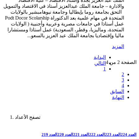
الملك عبد العزيز بجدة وأستاذ الاقتصاد – كلية الاقتصاد
والادارة – جامعة الملك عبدالعزيز أستاذ في الاقتصاد والتمويل
التحق بجامعة روما بإيطاليا وجامعة نيوهامبشير بالولايات
المتحدة في مهام علمية بعد الدكتوراة Podt Docor Scolarship
عمل أستاذا في جامعات مصرية وعربية وأجنبية ( الولايات
المتحدة، وماليزيا، وقطر، السعودية) عمل أستاذا ومستشارا
ماليا وإقتصاديا بجامعة الملك عبد العزيز بالسعو...
المزيد
البداية
الصفحة 2 من 4
التالي
1
2
3
4
السابق
النهاية
تصفح الأعداد
العدد 224
العدد 223
العدد 222
العدد 221
العدد 220
العدد 219