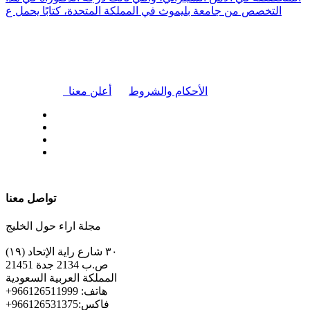
التخصص من جامعة بليموث في المملكة المتحدة، كتابًا يحمل ع
|
الأحكام والشروط
أعلن معنا
| تابعنا على
تواصل معنا
مجلة اراء حول الخليج
٣٠ شارع راية الإتحاد (١٩)
ص.ب 2134 جدة 21451
المملكة العربية السعودية
+هاتف: 966126511999
+فاكس:966126531375