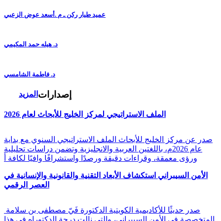
عميد طيار ركن ـ م .أسعد عوض الزعبي
د. هيله حمد المكيمي
د. فاطمة الشامسي
إصدارات
المزيد
الملف الاستراتيجي لمركز الخليج للأبحاث لعام 2026
صدر عن مركز الخليج للأبحاث الملف الاستراتيجي السنوي مع بداية
عام 2026م، باللغتين العربية والانجليزية وتضمن دراسات تحليلية
ورؤى معمقة، وقراءات دقيقة ورصدًا واستشرافًا وافيًا لكافة أ
الأمن السيبراني استكشاف الأبعاد التقنية والقانونية والإنسانية في
العصر الرقمي
صدر حديثًا للأكاديمية الكويتية الدكتورة فَيّ مصطفى بن سلامة
المتخصصة في الأمن السيبراني، والتي نالت درجة الدكتوراه في هذا