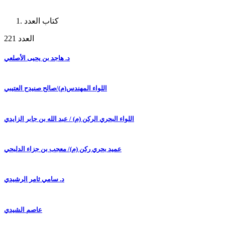
كتاب العدد
العدد 221
د. هاجد بن يحيى الأصلعي
اللواء المهندس(م)/صالح صنيدح العتيبي
اللواء البحري الركن (م) / عبد الله بن جابر الزايدي
عميد بحري ركن (م)/ معجب بن جزاء الدلبحي
د. سامي ثامر الرشيدي
عاصم الشيدي