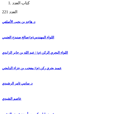
كتاب العدد
العدد 221
د. هاجد بن يحيى الأصلعي
اللواء المهندس(م)/صالح صنيدح العتيبي
اللواء البحري الركن (م) / عبد الله بن جابر الزايدي
عميد بحري ركن (م)/ معجب بن جزاء الدلبحي
د. سامي ثامر الرشيدي
عاصم الشيدي