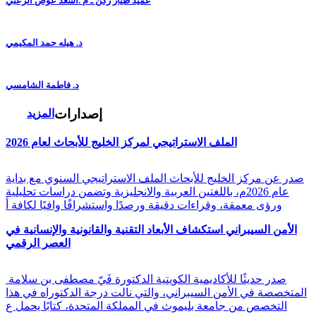
عميد طيار ركن ـ م .أسعد عوض الزعبي
د. هيله حمد المكيمي
د. فاطمة الشامسي
إصدارات
المزيد
الملف الاستراتيجي لمركز الخليج للأبحاث لعام 2026
صدر عن مركز الخليج للأبحاث الملف الاستراتيجي السنوي مع بداية
عام 2026م، باللغتين العربية والانجليزية وتضمن دراسات تحليلية
ورؤى معمقة، وقراءات دقيقة ورصدًا واستشرافًا وافيًا لكافة أ
الأمن السيبراني استكشاف الأبعاد التقنية والقانونية والإنسانية في
العصر الرقمي
صدر حديثًا للأكاديمية الكويتية الدكتورة فَيّ مصطفى بن سلامة
المتخصصة في الأمن السيبراني، والتي نالت درجة الدكتوراه في هذا
التخصص من جامعة بليموث في المملكة المتحدة، كتابًا يحمل ع