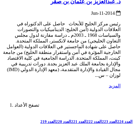
د. عبدالعزيز بن عثمان بن صقر
2014-Jun-11
رئيس مركز الخليج للأبحاث حاصل على الدكتوراه في
العلاقات الدولية (أمن الخليج: الديناميكيات والتصورات
والسياسات 1968 ـ 2003م ـ دراسة مقارنة لدول مجلس
التعاون الخليجي) من جامعة لانكستر، المملكة المتحدة.
حاصل على شهادة الماجستير في العلاقات الدولية (العوامل
الخارجية المؤثرة في أمن واستقرار منطقة الخليج) من جامعة
كينت، المملكة المتحدة. الدراسة الجامعية في كلية الاقتصاد
والإدارة بجامعة الملك عبد العزيز بجدة. دورات تدريبية في
مجال القيادة والإدارة المتقدمة، (معهد الإدارة الدولي (IMD)
لوزان – س...
المزيد
تصفح الأعداد
العدد 224
العدد 223
العدد 222
العدد 221
العدد 220
العدد 219