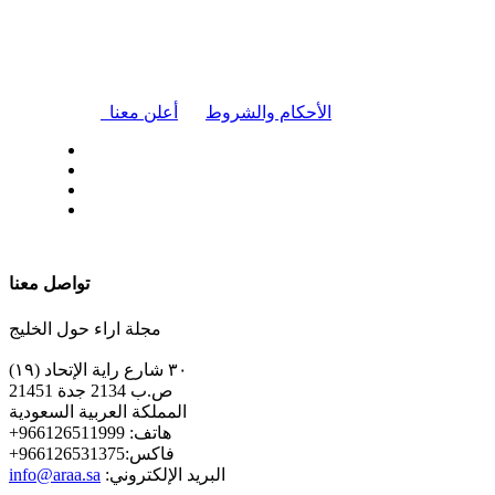
|
الأحكام والشروط
أعلن معنا
| تابعنا على
تواصل معنا
مجلة اراء حول الخليج
٣٠ شارع راية الإتحاد (١٩)
ص.ب 2134 جدة 21451
المملكة العربية السعودية
+هاتف: 966126511999
+فاكس:966126531375
:البريد الإلكتروني
info@araa.sa