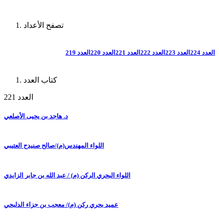
تصفح الأعداد
العدد 224
العدد 223
العدد 222
العدد 221
العدد 220
العدد 219
كتاب العدد
العدد 221
د. هاجد بن يحيى الأصلعي
اللواء المهندس(م)/صالح صنيدح العتيبي
اللواء البحري الركن (م) / عبد الله بن جابر الزايدي
عميد بحري ركن (م)/ معجب بن جزاء الدلبحي