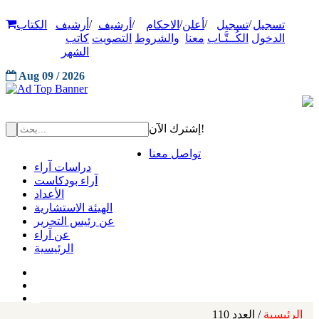
/
/
/
/
/
تسجيل
تسجيل
أعلن
الاحكام
أرشيف
أرشيف
الكتاب
الدخول
الكُــتَّـاب
معنا
والشروط
التصويت
كاتب
الشهر
Aug 09 / 2026
إشترك الآن!
تواصل معنا
دراسات آراء
آراء بودكاست
الأعداد
الهيئة الاستشارية
عن رئيس التحرير
عن آراء
الرئيسية
الرئيسية
/ العدد 110