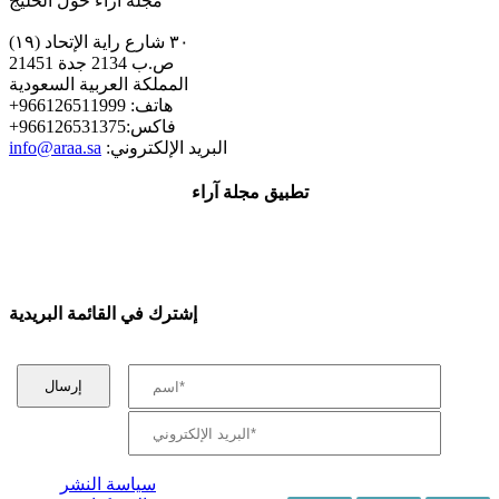
مجلة اراء حول الخليج
٣٠ شارع راية الإتحاد (١٩)
ص.ب 2134 جدة 21451
المملكة العربية السعودية
+هاتف: 966126511999
+فاكس:966126531375
:البريد الإلكتروني
info@araa.sa
تطبيق مجلة آراء
إشترك في القائمة البريدية
سياسة النشر