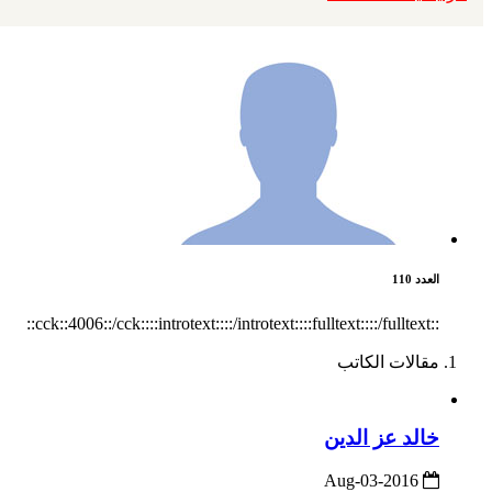
العدد 110
::cck::4006::/cck::::introtext::::/introtext::::fulltext::::/fulltext::
مقالات الكاتب
خالد عز الدين
2016-Aug-03