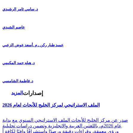
د. سامي ثامر الرشيدي
عاصم الشيدي
عميد طيار ركن ـ م .أسعد عوض الزعبي
د. هيله حمد المكيمي
د. فاطمة الشامسي
إصدارات
المزيد
الملف الاستراتيجي لمركز الخليج للأبحاث لعام 2026
صدر عن مركز الخليج للأبحاث الملف الاستراتيجي السنوي مع بداية
عام 2026م، باللغتين العربية والانجليزية وتضمن دراسات تحليلية
ورؤى معمقة، وقراءات دقيقة ورصدًا واستشرافًا وافيًا لكافة أ