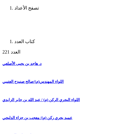
تصفح الأعداد
كتاب العدد
العدد 221
د. هاجد بن يحيى الأصلعي
اللواء المهندس(م)/صالح صنيدح العتيبي
اللواء البحري الركن (م) / عبد الله بن جابر الزايدي
عميد بحري ركن (م)/ معجب بن جزاء الدلبحي