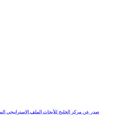
صدر عن مركز الخليج للأبحاث الملف الاستراتيجي السنوي مع بداية عام 2026م، باللغتين العربية والانجليزية وتضمن دراسات تحليلية ورؤى معمقة، 