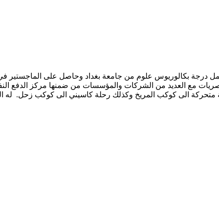
ر غانم علوان الجميلي ولد في بغداد- العراق عام 1950. يحمل درجة بكالوريوس علوم من جامعة بغدا
 متحركة الى كوكب المريخ وكذلك رحلة كاسيني الى كوكب زحل. له الع