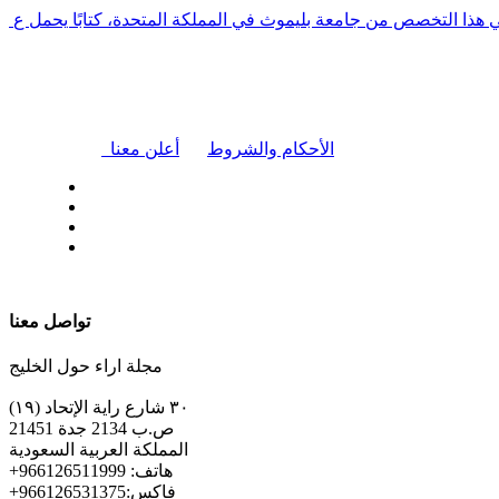
في هذا التخصص من جامعة بليموث في المملكة المتحدة، كتابًا يحمل ع
|
الأحكام والشروط
أعلن معنا
| تابعنا على
تواصل معنا
مجلة اراء حول الخليج
٣٠ شارع راية الإتحاد (١٩)
ص.ب 2134 جدة 21451
المملكة العربية السعودية
+هاتف: 966126511999
+فاكس:966126531375