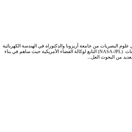
د وحاصل على الماجستير في علوم البصريات من جامعة أريزونا والدكتوراه في الهندسة الكهربائية
من جامعة نيومكسيكو في الولايات المتحدة. عمل في مجال البصريات مع العديد من الشركات والمؤسسات من ضمنها مركز الدفع النفاث (NASA-JPL) التابع لوكالة الفضاء الأمريكية حيث ساهم في بناء
ديد من البحوث العل...