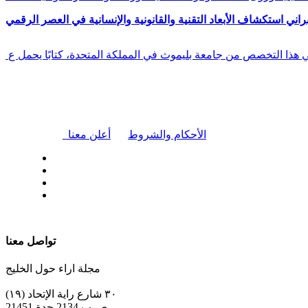
راني استكشاف الأبعاد التقنية والقانونية والإنسانية في العصر الرقمي
في هذا التخصص من جامعة بليموث في المملكة المتحدة، كتابًا يحمل ع
|
الأحكام والشروط
أعلن معنا
| تابعنا على
تواصل معنا
مجلة اراء حول الخليج
٣٠ شارع راية الإتحاد (١٩)
ص.ب 2134 جدة 21451