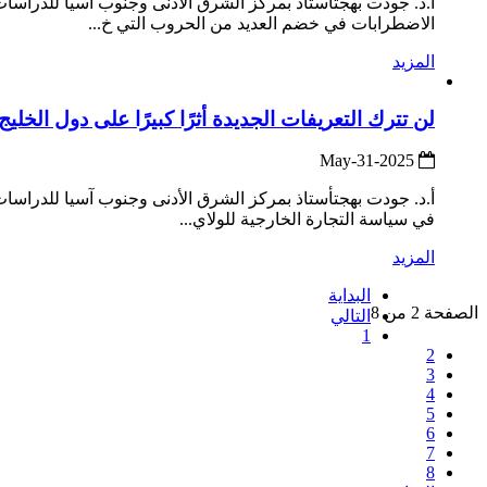
أ.د. جودت بهجتأستاذ بمركز الشرق الأدنى وجنوب آسيا للدراس
الاضطرابات في خضم العديد من الحروب التي خ...
المزيد
لن تترك التعريفات الجديدة أثرًا كبيرًا على دول الخل
2025-May-31
أ.د. جودت بهجتأستاذ بمركز الشرق الأدنى وجنوب آسيا للدراسات
في سياسة التجارة الخارجية للولاي...
المزيد
البداية
الصفحة 2 من 8
التالي
1
2
3
4
5
6
7
8