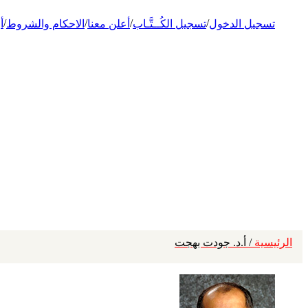
/
/
/
/
تسجيل الدخول
تسجيل الكُــتَّـاب
أعلن معنا
الاحكام والشروط
أ
الرئيسية
/ أ.د. جودت بهجت