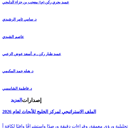
عميد بحري ركن (م)/ معجب بن جزاء الدلبحي
د. سامي ثامر الرشيدي
عاصم الشيدي
عميد طيار ركن ـ م .أسعد عوض الزعبي
د. هيله حمد المكيمي
د. فاطمة الشامسي
إصدارات
المزيد
الملف الاستراتيجي لمركز الخليج للأبحاث لعام 2026