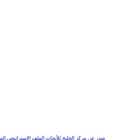
صدر عن مركز الخليج للأبحاث الملف الاستراتيجي السنوي مع بداية عام 2026م، باللغتين العربية والانجليزية وتضمن دراسات تحليلية ورؤى معمقة، 