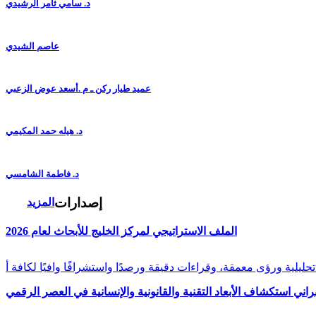
د. سامي ثامر الرشيدي
عاصم الشيدي
عميد طيار ركن ـ م .أسعد عوض الزعبي
د. هيله حمد المكيمي
د. فاطمة الشامسي
إصدارات
المزيد
الملف الاستراتيجي لمركز الخليج للأبحاث لعام 2026
راني استكشاف الأبعاد التقنية والقانونية والإنسانية في العصر الرقمي