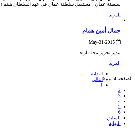
سلطنة عمان ، مستقبل سلطنة عمان في عهد السلطان هيثم (على 
المزيد
جمال أمين همام
2015-May-31
مدير تحرير مجلة آراء...
المزيد
البداية
الصفحة 4 من 6
التالي
1
2
3
4
5
6
السابق
النهاية