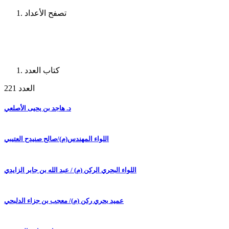
تصفح الأعداد
كتاب العدد
العدد 221
د. هاجد بن يحيى الأصلعي
اللواء المهندس(م)/صالح صنيدح العتيبي
اللواء البحري الركن (م) / عبد الله بن جابر الزايدي
عميد بحري ركن (م)/ معجب بن جزاء الدلبحي