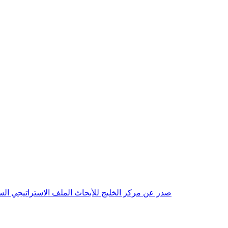
صدر عن مركز الخليج للأبحاث الملف الاستراتيجي السنوي مع بداية عام 2026م، باللغتين العربية والانجليزية وتضمن دراسات تحليلية ورؤى معمقة، 