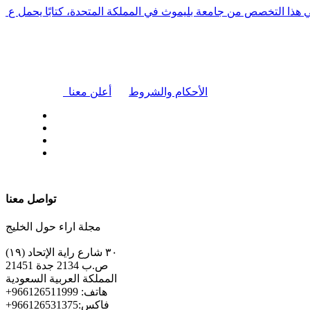
في هذا التخصص من جامعة بليموث في المملكة المتحدة، كتابًا يحمل ع
|
الأحكام والشروط
أعلن معنا
| تابعنا على
تواصل معنا
مجلة اراء حول الخليج
٣٠ شارع راية الإتحاد (١٩)
ص.ب 2134 جدة 21451
المملكة العربية السعودية
+هاتف: 966126511999
+فاكس:966126531375