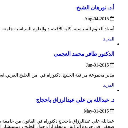
أ.د. نورهان الشيخ
2015-Aug-04
أستاذ العلوم السياسيةـ كلية الاقتصاد والعلوم السياسية جامعة ال
المزيد
الدكتور ظافر محمد العجمي
2015-Jun-01
مدير مجموعة مراقبة الخليج .دكتوراه في امن الخليج العربي،ا
المزيد
د. عبدالله بن علي عبدالرزاق باحجاج
2015-May-31
عبدالله علي عبدالرزاق باحجاج دكتوراه في القانون من جامعة مح
صحفي في جريدة الرؤية ، ومجلة اراء حول الخليج ، ومستشار ا