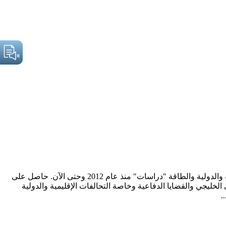
الدكتور أشرف كشك مدير برنامج الدراسات الاستراتيجية والدولية ومدير تحرير دورية" دراسات" بمركز البحرين للدراسات الاستراتيجية والدولية والطاقة "دراسات" منذ عام 2012 وحتى الآن. حاصل على
الخليجي والقضايا الدفاعية وخاصة التحالفات الإقليمية والدولية