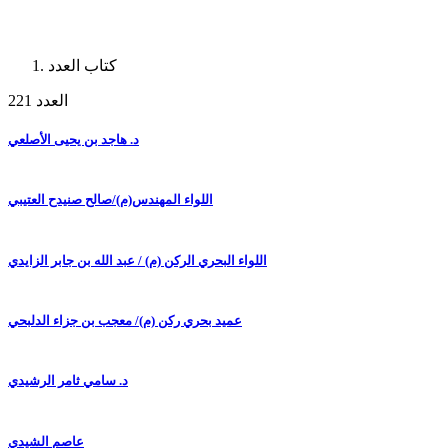
كتاب العدد
العدد 221
د. هاجد بن يحيى الأصلعي
اللواء المهندس(م)/صالح صنيدح العتيبي
اللواء البحري الركن (م) / عبد الله بن جابر الزايدي
عميد بحري ركن (م)/ معجب بن جزاء الدلبحي
د. سامي ثامر الرشيدي
عاصم الشيدي