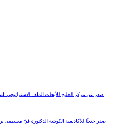
صدر عن مركز الخليج للأبحاث الملف الاستراتيجي السنوي مع بداية عام 2026م، باللغتين العربية والانجليزية وتضمن دراسات تحليلية ورؤى معمقة، 
صدر حديثًا للأكاديمية الكويتية الدكتورة فَيّ مصطفى