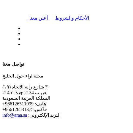
|
الأحكام والشروط
أعلن معنا
| تابعنا على
تواصل معنا
مجلة اراء حول الخليج
٣٠ شارع راية الإتحاد (١٩)
ص.ب 2134 جدة 21451
المملكة العربية السعودية
+هاتف: 966126511999
+فاكس:966126531375
:البريد الإلكتروني
info@araa.sa