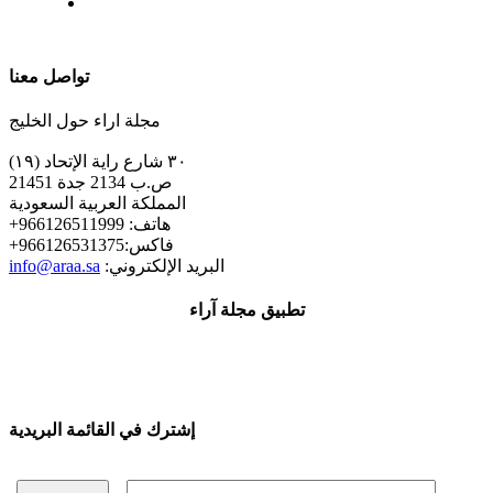
| تابعنا على
تواصل معنا
مجلة اراء حول الخليج
٣٠ شارع راية الإتحاد (١٩)
ص.ب 2134 جدة 21451
المملكة العربية السعودية
+هاتف: 966126511999
+فاكس:966126531375
:البريد الإلكتروني
info@araa.sa
تطبيق مجلة آراء
إشترك في القائمة البريدية