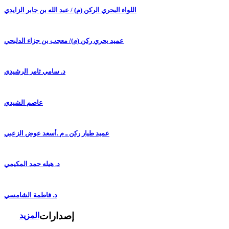
اللواء البحري الركن (م) / عبد الله بن جابر الزايدي
عميد بحري ركن (م)/ معجب بن جزاء الدلبحي
د. سامي ثامر الرشيدي
عاصم الشيدي
عميد طيار ركن ـ م .أسعد عوض الزعبي
د. هيله حمد المكيمي
د. فاطمة الشامسي
إصدارات
المزيد