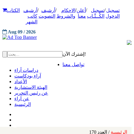
/
/
/
/
/
تسجيل
تسجيل
أعلن
الاحكام
أرشيف
أرشيف
الكتاب
الدخول
الكُــتَّـاب
معنا
والشروط
التصويت
كاتب
الشهر
Aug 09 / 2026
إشترك الآن!
تواصل معنا
دراسات آراء
آراء بودكاست
الأعداد
الهيئة الاستشارية
عن رئيس التحرير
عن آراء
الرئيسية
الرئيسية
/ العدد 170