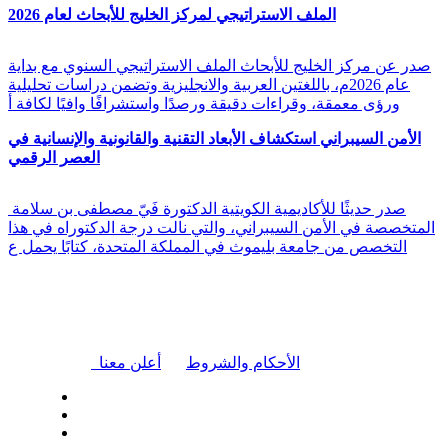
الملف الاستراتيجي لمركز الخليج للأبحاث لعام 2026
صدر عن مركز الخليج للأبحاث الملف الاستراتيجي السنوي مع بداية
عام 2026م، باللغتين العربية والانجليزية وتضمن دراسات تحليلية
ورؤى معمقة، وقراءات دقيقة ورصدًا واستشرافًا وافيًا لكافة أ
الأمن السيبراني استكشاف الأبعاد التقنية والقانونية والإنسانية في
العصر الرقمي
صدر حديثًا للأكاديمية الكويتية الدكتورة فَيّ مصطفى بن سلامة
المتخصصة في الأمن السيبراني، والتي نالت درجة الدكتوراه في هذا
التخصص من جامعة بليموث في المملكة المتحدة، كتابًا يحمل ع
|
الأحكام والشروط
أعلن معنا