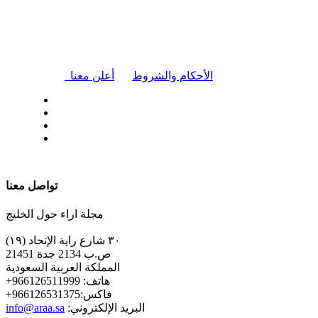
|
الأحكام والشروط
أعلن معنا
| تابعنا على
تواصل معنا
مجلة اراء حول الخليج
٣٠ شارع راية الإتحاد (١٩)
ص.ب 2134 جدة 21451
المملكة العربية السعودية
+هاتف: 966126511999
+فاكس:966126531375
:البريد الإلكتروني
info@araa.sa