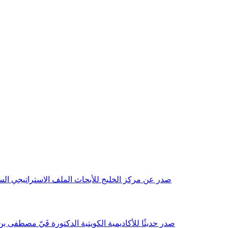
صدر عن مركز الخليج للأبحاث الملف الاستراتيجي السنوي مع بداية عام 2026م، باللغتين العربية والانجليزية وتضمن دراسات تحليلية ورؤى معمقة، 
صدر حديثًا للأكاديمية الكويتية الدكتورة فَيّ مصطفى