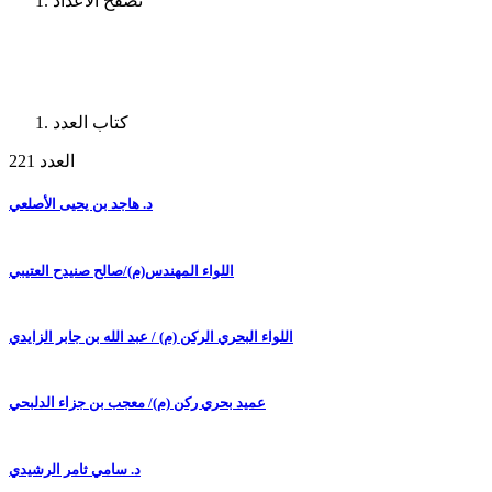
تصفح الأعداد
كتاب العدد
العدد 221
د. هاجد بن يحيى الأصلعي
اللواء المهندس(م)/صالح صنيدح العتيبي
اللواء البحري الركن (م) / عبد الله بن جابر الزايدي
عميد بحري ركن (م)/ معجب بن جزاء الدلبحي
د. سامي ثامر الرشيدي