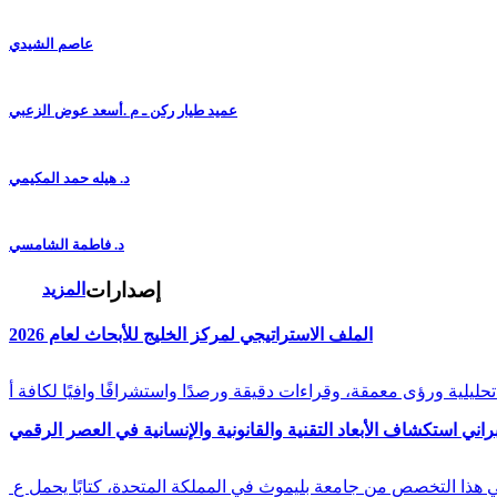
عاصم الشيدي
عميد طيار ركن ـ م .أسعد عوض الزعبي
د. هيله حمد المكيمي
د. فاطمة الشامسي
إصدارات
المزيد
الملف الاستراتيجي لمركز الخليج للأبحاث لعام 2026
راني استكشاف الأبعاد التقنية والقانونية والإنسانية في العصر الرقمي
في هذا التخصص من جامعة بليموث في المملكة المتحدة، كتابًا يحمل ع