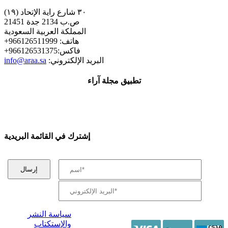
٣٠ شارع راية الإتحاد (١٩)
ص.ب 2134 جدة 21451
المملكة العربية السعودية
+هاتف: 966126511999
+فاكس:966126531375
:البريد الإلكتروني
info@araa.sa
تطبيق مجلة آراء
إشترك في القائمة البريدية
سياسة النشر
والإستكتاب