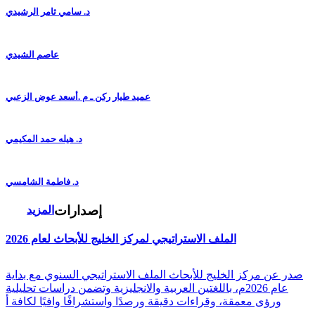
د. سامي ثامر الرشيدي
عاصم الشيدي
عميد طيار ركن ـ م .أسعد عوض الزعبي
د. هيله حمد المكيمي
د. فاطمة الشامسي
إصدارات
المزيد
الملف الاستراتيجي لمركز الخليج للأبحاث لعام 2026
صدر عن مركز الخليج للأبحاث الملف الاستراتيجي السنوي مع بداية
عام 2026م، باللغتين العربية والانجليزية وتضمن دراسات تحليلية
ورؤى معمقة، وقراءات دقيقة ورصدًا واستشرافًا وافيًا لكافة أ