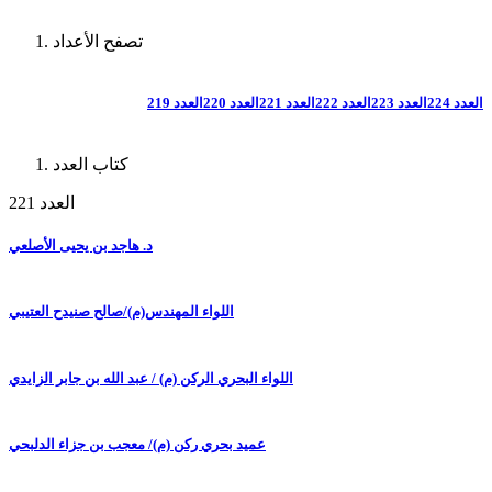
تصفح الأعداد
العدد 224
العدد 223
العدد 222
العدد 221
العدد 220
العدد 219
كتاب العدد
العدد 221
د. هاجد بن يحيى الأصلعي
اللواء المهندس(م)/صالح صنيدح العتيبي
اللواء البحري الركن (م) / عبد الله بن جابر الزايدي
عميد بحري ركن (م)/ معجب بن جزاء الدلبحي