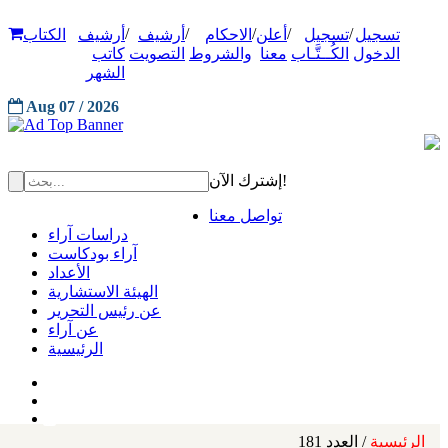
/
/
/
/
/
تسجيل
تسجيل
أعلن
الاحكام
أرشيف
أرشيف
الكتاب
الدخول
الكُــتَّـاب
معنا
والشروط
التصويت
كاتب
الشهر
Aug 07 / 2026
إشترك الآن!
تواصل معنا
دراسات آراء
آراء بودكاست
الأعداد
الهيئة الاستشارية
عن رئيس التحرير
عن آراء
الرئيسية
الرئيسية
/ العدد 181