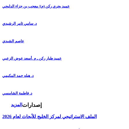
عميد بحري ركن (م)/ معجب بن جزاء الدلبحي
د. سامي ثامر الرشيدي
عاصم الشيدي
عميد طيار ركن ـ م .أسعد عوض الزعبي
د. هيله حمد المكيمي
د. فاطمة الشامسي
إصدارات
المزيد
الملف الاستراتيجي لمركز الخليج للأبحاث لعام 2026