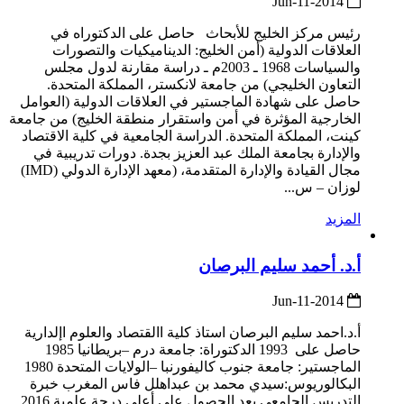
2014-Jun-11
رئيس مركز الخليج للأبحاث حاصل على الدكتوراه في
العلاقات الدولية (أمن الخليج: الديناميكيات والتصورات
والسياسات 1968 ـ 2003م ـ دراسة مقارنة لدول مجلس
التعاون الخليجي) من جامعة لانكستر، المملكة المتحدة.
حاصل على شهادة الماجستير في العلاقات الدولية (العوامل
الخارجية المؤثرة في أمن واستقرار منطقة الخليج) من جامعة
كينت، المملكة المتحدة. الدراسة الجامعية في كلية الاقتصاد
والإدارة بجامعة الملك عبد العزيز بجدة. دورات تدريبية في
مجال القيادة والإدارة المتقدمة، (معهد الإدارة الدولي (IMD)
لوزان – س...
المزيد
أ.د. أحمد سليم البرصان
2014-Jun-11
أ.د.احمد سليم البرصان استاذ كلية االقتصاد والعلوم اإلدارية
حاصل على 1993 الدكتوراة: جامعة درم –بريطانيا 1985
الماجستير: جامعة جنوب كاليفورنبا –الولايات المتحدة 1980
البكالوريوس:سيدي محمد بن عبداهلل فاس المغرب خبرة
التدريس الجامعي بعد الحصول على أعلى درجة علمية 2016