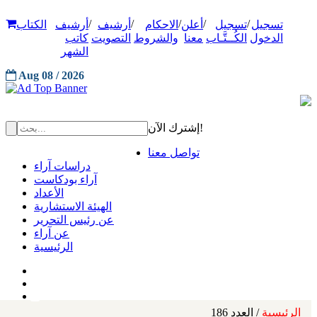
/
/
/
/
/
تسجيل
تسجيل
أعلن
الاحكام
أرشيف
أرشيف
الكتاب
الدخول
الكُــتَّـاب
معنا
والشروط
التصويت
كاتب
الشهر
Aug 08 / 2026
إشترك الآن!
تواصل معنا
دراسات آراء
آراء بودكاست
الأعداد
الهيئة الاستشارية
عن رئيس التحرير
عن آراء
الرئيسية
الرئيسية
/ العدد 186