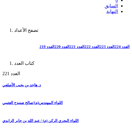
6
السابق
النهاية
تصفح الأعداد
العدد 224
العدد 223
العدد 222
العدد 221
العدد 220
العدد 219
كتاب العدد
العدد 221
د. هاجد بن يحيى الأصلعي
اللواء المهندس(م)/صالح صنيدح العتيبي
اللواء البحري الركن (م) / عبد الله بن جابر الزايدي