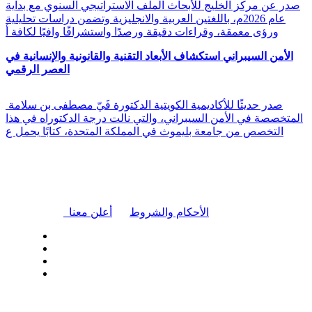
صدر عن مركز الخليج للأبحاث الملف الاستراتيجي السنوي مع بداية
عام 2026م، باللغتين العربية والانجليزية وتضمن دراسات تحليلية
ورؤى معمقة، وقراءات دقيقة ورصدًا واستشرافًا وافيًا لكافة أ
الأمن السيبراني استكشاف الأبعاد التقنية والقانونية والإنسانية في
العصر الرقمي
صدر حديثًا للأكاديمية الكويتية الدكتورة فَيّ مصطفى بن سلامة
المتخصصة في الأمن السيبراني، والتي نالت درجة الدكتوراه في هذا
التخصص من جامعة بليموث في المملكة المتحدة، كتابًا يحمل ع
|
الأحكام والشروط
أعلن معنا
| تابعنا على