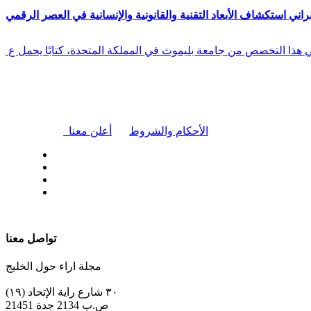
راني استكشاف الأبعاد التقنية والقانونية والإنسانية في العصر الرقمي
في هذا التخصص من جامعة بليموث في المملكة المتحدة، كتابًا يحمل ع
|
الأحكام والشروط
أعلن معنا
| تابعنا على
تواصل معنا
مجلة اراء حول الخليج
٣٠ شارع راية الإتحاد (١٩)
ص.ب 2134 جدة 21451