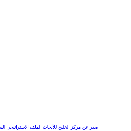
صدر عن مركز الخليج للأبحاث الملف الاستراتيجي السنوي مع بداية عام 2026م، باللغتين العربية والانجليزية وتضمن دراسات تحليلية ورؤى معمقة، 