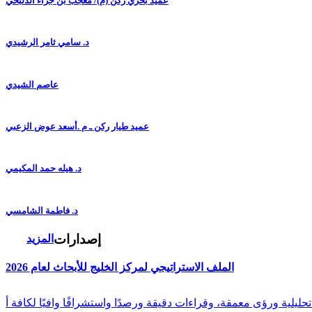
عميد بحري ركن (م)/ معجب بن جزاء الدلبحي
د. سامي ثامر الرشيدي
عاصم الشيدي
عميد طيار ركن ـ م .أسعد عوض الزعبي
د. هيله حمد المكيمي
د. فاطمة الشامسي
إصدارات
المزيد
الملف الاستراتيجي لمركز الخليج للأبحاث لعام 2026