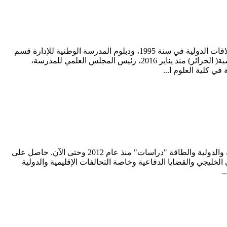
متحصل على درجة الدكتوراه في العلوم السياسية والعلاقات الدولية منذ 2008، من جامعة الجزائر، حائز على درجة الماجيستر في العلاقات الدولية في سنة 1995، ودبلوم المدرسة الوطنية للإدارة قسم
إدارة عامة سنة 1992، وليسانس في العلوم السياسية والعلاقات الدولية سنة 1990. يشغل مدير المدرسة الوطنية العليا للعلوم السياسية( الجزائر) منذ يناير 2016، رئيس المجلس العلمي للمدرسة،
 كلية العلوم ا...
الدكتور أشرف كشك مدير برنامج الدراسات الاستراتيجية والدولية ومدير تحرير دورية" دراسات" بمركز البحرين للدراسات الاستراتيجية والدولية والطاقة "دراسات" منذ عام 2012 وحتى الآن. حاصل على
الخليجي والقضايا الدفاعية وخاصة التحالفات الإقليمية والدولية