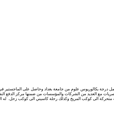
ر غانم علوان الجميلي ولد في بغداد- العراق عام 1950. يحمل درجة بكالوريوس علوم من جامعة بغدا
 متحركة الى كوكب المريخ وكذلك رحلة كاسيني الى كوكب زحل. له الع