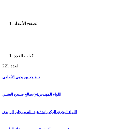
تصفح الأعداد
كتاب العدد
العدد 221
د. هاجد بن يحيى الأصلعي
اللواء المهندس(م)/صالح صنيدح العتيبي
اللواء البحري الركن (م) / عبد الله بن جابر الزايدي