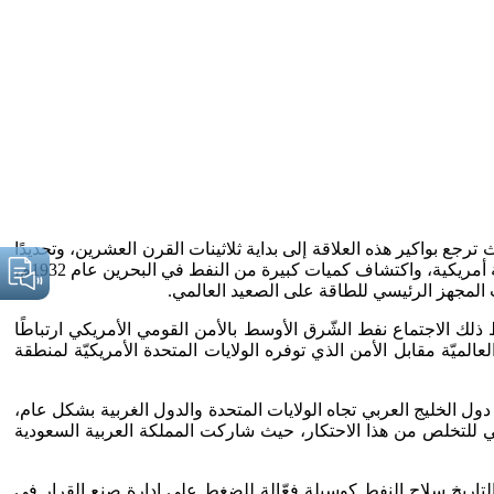
رجع بواكير هذه العلاقة إلى بداية ثلاثينات القرن العشرين، وتحديدًا
عام 1931م، مع اكتشاف النفط في المملكة العربية السعودية، ومنح الملك عبد العزيز آل سعود ـ يرحمه الله ـ حق التنقيب عن النفط لشركة أمريكية، واكتشاف كميات كبيرة من النفط في البحرين عام 1932م،
لك الاجتماع نفط الشّرق الأوسط بالأمن القومي الأمريكي ارتباطًا
لميّة مقابل الأمن الذي توفره الولايات المتحدة الأمريكيّة لمنطقة
غداد في العاشر من سبتمبر عام 1960م، يُعد تحولاً تاريخيًا في علاقات دول الخليج العربي تجاه الولايات المتحدة والدول الغربية بشكل عام،
ربي للتخلص من هذا الاحتكار، حيث شاركت المملكة العربية السعودية
لأول مرة في التاريخ سلاح النفط كوسيلة فعّالة للضغط على إدارة صنع القرار في