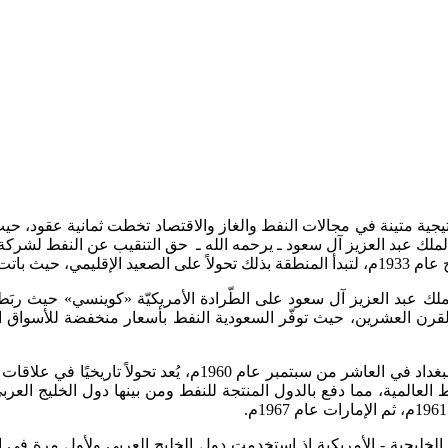
تيجية متينة في مجالات النفط والغاز والاقتصاد تخطت ثمانية عقود، حيث ت
ليمي، حيث باتت المجهز الرئيسي للطاقة على الصعيد العالمي.
 عبد العزيز آل سعود على الطّرادة الأمريكيّة «كوينسي» حيث ربَط ذ
القرن العشرين، حيث توفّر السعودية النفط بأسعار منخفضة للأسواق العا
وغني عن البيان، فإن تأسيس منظمة الدول المصدرة للنفط "أوبك" بب
العالمية، مما دفع بالدول المنتجة للنفط ومن بينها دول الخليج الع
م، نقطة تحول في العلاقات الخليجية - الأمريكية إذ استخدمت دول الخليج العربي و