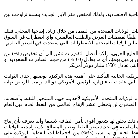
احية الاقتصادية، ولذلك انخفض حفر الآبار الجديدة بنسبة تراوحت بين
ت الولايات المتحدة من النفط، من خلال زيادة إنتاجها المحلي. فتلك
مية طبقًا لمعطيات العرض والطلب العالميين، وأي اضطراب في السوق
أثر الولايات المتحدة بالاضطرابات التي ستحدث في السعر العالمي.
وتتفاوت توقعات الخبراء المختصين باقتصاديات النفط بشأن الخسائر الاقتصادية التي قد تنجم عن اضطراب الإمدادات النفطية من منطقة الخليج العربي، ولكن أفضل التقديرات تشير إلى أن تخفيض (1%) من
العرض والإنتاج سيسفر عن زيادة قدرها 8% في سعر النفط العالمي. وطبقًا لذلك التحليل، فإن نقص الصادرات النفطية بمقدار عشرة ملايين برميل يوميًا، أي ما يعادل (100%) من حجم الصادرات السعودية أو
يكية الحالية التأكيد على أهمية هذه الركيزة بوصفها إحدى الثوابت
 التي عقدت أثناء زيارة الرئيس الأمريكي دونالد ترامب للرياض نهاية
الولايات المتحدة الأمريكية لأحد بما فيهم المنتجين للنفط وأصحابه،
ط الصخري لن يتخطى عشر الإنتاج العالمي من النفط الخام قبل العام
 ذلك يخلق لها شعور أقوى بأمن الطاقة لاسيما وأننا نعرف بأن إنتاج
نتاج العالمي، وهو يمثل ركيزة أساسية في تحديد سعر النفط.وتعتبر المصالح الاستراتيجية للولايات
المتحدة في الخليج العربي اقتصادية، إذ أن الاحتياطيالمؤكد لدول مجلس التعاون الخليجي من النفط يقدر بنحو(495,3) مليار برميل من النفط الخام أي ما نسبته(33%) من الاحتياطيات النفطية المؤكدة على