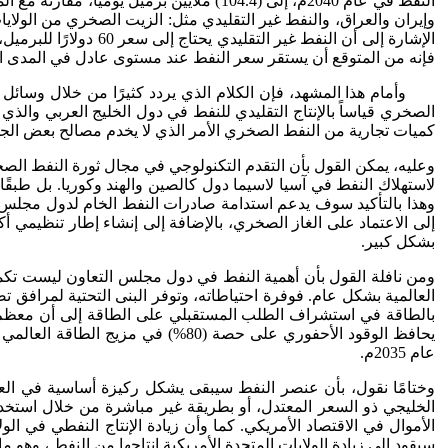
وإيران والعراق، والنفط غير التقليدي مثل: الزيت الصخري من الولا
الإشارة إلى أن النفط
فإنه من المتوقع أن يستقر سعر النفط عند مستوى عادل في المدى ا
وأمام هذا المشهد، فإن الكلام الذي يردد كثيرًا من خلال وسائل الإ
كميات تجارية من النفط الصخري الأمر الذي لا يخدم مصالح بعض الجه
وعليه، يمكن القول بأن التقدم التكنولوجي في مجال ثورة النفط الصخ
لاستهلاك النفط في آسيا لاسيما دول كالصين والهند وكوريا. بل طبقًا
وهذا بالتأكيد سوف يدعم استدامة صادرات النفط الخام لدول مجلس الت
إلى الاعتماد على الغاز الصخري، بالإضافة إلى إنشاء إطار تنظيمي أ
بشكل كبير.
ومن نافلة القول بأن أهمية النفط في دول مجلس التعاون ليست تكمن 
العالمية بشكل عام. فوفرة احتياطاته، وتوفر البنى التحتية لمرافق
بالطاقة في استشراف الطلب المستقبلي على الطاقة إلى أن معظم الزي
عام 2035م.
وختامًا نقول، بأن عنصر النفط سيبقى يشكل ركيزة أساسية في العلا
الخليجي ذو السعر المعتدل، أو بطريقة غير مباشرة من خلال استخدام ا
الأموال في الاقتصاد الأمريكي. كما وأن زيادة الإنتاج النفطي في ا
سيقود إلى زيادة الولايات المتحدة الأمريكية إنتاجها من النفط ، وهو 