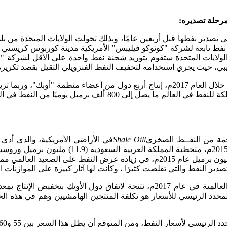
 مرحلة تصديره:
 عام 2015م، الحظر الذي فرضته على تصدير نفطها قبل أربعين عامًا، وبذلك تحولت الولا
نفط تابعة لشركة "كونوكو فيليبس" الأمريكية مدينة كوربوس كريستي 
 الولايات المتحدة ستقوم بتوريد شحنة نفط واحدة على الأقل لشركة 
اريبي، حيث يجري استخدامه لتخفيف النفط الفنزويلي الثقيل بقصد تكرير
ومن المتوقع بأن تتجاوز صادرات الولايات المتحدة من النفط الخام خلال العام 2017م، إنتاج
مة من النفــط الصخري
Shale Oill
في الأراضي الأمريكية، والذي أدى 
الزيت الصخري من (5.6) مليون برميل يوميًا عام 2010م، إلى (9.6) مليون برميل عام 
محدد الرئيسي للأسعار هو تكلفة المنتجين الهامشيين وهم في هذه الحا