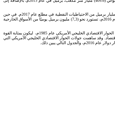
الصعيد العالمي والمقدرة بنحو(1492,6) مليار برميل في نهاية عام 2016م. كما سجل إنتاج الغاز الطبيعي المسال في دول مجلس التعاون حوالي (409.6) مليار متر مكعب، برميل في عام 2015م، بالإضافة إلى
ويقينًا، فإن الموارد الهيدكربونية الهائلة لدول الخليج العربية، تشكل مركز اهتمام دائم للولايات المتحدة الأمريكية والتي لا تمتلك سوى (36,3) مليار برميل من الاحتياطيات النفطية في مطلع عام 2017م. في حين
أن الولايات المتحدة الأمريكية هي أكبر مستهلك للنفط الخام في العالم إذ بلغ حجم استهلاكها السنوي نحو(19,3) مليون برميل يوميًا بنهاية عام 2016م، تستورد نحو (7,3) مليون برميل يوميًا من الأسواق الخارجية
مهم جدًا للولايات المتحدة الأميركية، خلال الثلاثين سنة المنصرمة، وقد تم تأسيس منتدى الحوار الاقتصادي الخليجي الأمريكي عام 1985م، ليكون بمثابة القوة
الاقتصاد. وقد ساهمت جولات الحوار الاقتصادي الخليجي الأمريكي التي