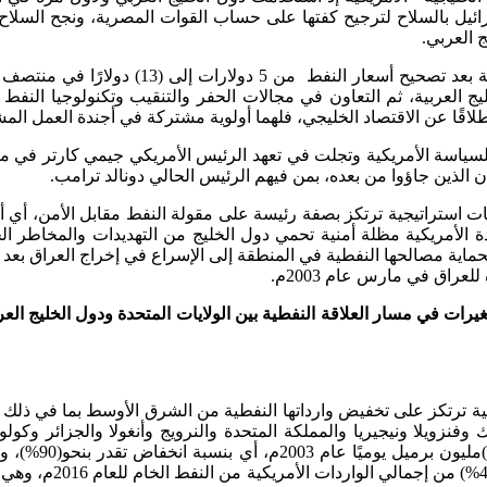
ئيل بالسلاح لترجيح كفتها على حساب القوات المصرية، ونجح السلاح 
 العربي.
وانعكست عوائد النفط الضخمة التي حصلت عليها
يج العربية، ثم التعاون في مجالات الحفر والتنقيب وتكنولوجيا النفط 
اقًا عن الاقتصاد الخليجي، فلهما أولوية مشتركة في أجندة العمل المشترك
لسياسة الأمريكية وتجلت في تعهد الرئيس الأمريكي جيمي كارتر في مط
ن الذين جاؤوا من بعده، بمن فيهم الرئيس الحالي دونالد ترامب.
لاقات استراتيجية ترتكز بصفة رئيسة على مقولة النفط مقابل الأمن، أي 
دة الأمريكية مظلة أمنية تحمي دول الخليج من التهديدات والمخاطر ا
عراق في مارس عام 2003م.
ات في مسار العلاقة النفطية بين الولايات المتحدة ودول الخليج العرب
ة ترتكز على تخفيض وارداتها النفطية من الشرق الأوسط بما في ذلك م
 وفنزويلا ونيجيريا والمملكة المتحدة والنرويج وأنغولا والجزائر وكو
السعودي الذي وص
حيث استوردت منها الأ