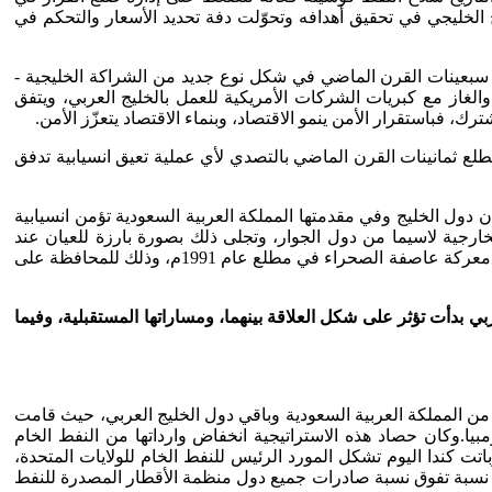
الخليجي في تحقيق أهدافه وتحوّلت دفة تحديد الأسعار والتحكم في
 دول الخليج العربية بعد تصحيح أسعار النفط من 5 دولارات إلى (13) دولارًا في منتصف سبعينات القرن الماضي في شكل نوع جديد من الشراكة الخليجية -
والغاز مع كبريات الشركات الأمريكية للعمل بالخليج العربي، ويتفق
، فباستقرار الأمن ينمو الاقتصاد، وبنماء الاقتصاد يتعزّز الأمن.
لع ثمانينات القرن الماضي بالتصدي لأي عملية تعيق انسيابية تدفق
أن دول الخليج وفي مقدمتها المملكة العربية السعودية تؤمن انسيابية
لخارجية لاسيما من دول الجوار، وتجلى ذلك بصورة بارزة للعيان عند
الاحتلال العراقي للكويت في عام 1990م، فبادرت الولايات المتحدة لحماية مصالحها النفطية في المنطقة إلى الإسراع في إخراج العراق بعد معركة عاصفة الصحراء في مطلع عام 1991م، وذلك للمحافظة على
ي بدأت تؤثر على شكل العلاقة بينهما، ومساراتها المستقبلية، وفيما
ن المملكة العربية السعودية وباقي دول الخليج العربي، حيث قامت
لومبيا.وكان حصاد هذه الاستراتيجية انخفاض وارداتها من النفط الخام
ل إلى(1.3) ملايين برميل يومًيا مقارنة بـــــ(2.2%)مليون برميل يوميًا عام 2003م، أي بنسبة انخفاض تقدر بنحو(90%)، وباتت كندا اليوم تشكل المورد الرئيس للنفط الخام للولايات المتحدة،
خيرة نحو (3.3) ملايين برميل يوميًا تمثل نحو (41%) من إجمالي الواردات الأمريكية من النفط الخام للعام 2016م، وهي نسبة تفوق نسبة صادرات جميع دول منظمة الأقطار المصدرة للنفط