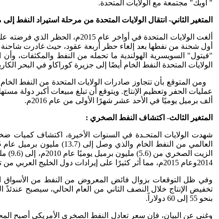
" أوبك" مجتمعة مع الولايات المتحدة.
المتغير الثاني- انتقال الولايات المتحدة من مرحلة استيراد النفط إلى
ألغت الولايات المتحدة في أواخر
أول شحنة من نفطها بعد إلغاء حظر أربعة عقود، حيث غادرت شاحنة 
"فيتول" السويسرية الهولندية ما تحمله من النفط والمكثفات، وأن
الولايات المتحدة النفط الخام أيضًا إلى جزيرة كوراكاو في البحر الك
ألف برميل يوميًا في الأحد عشر شهرًا الأولى من عام 2016م.
المتغير الثالث
-
اكتشاف النفط الصخري :
شهدت الولايات المتحـدة في السنوات الأخيرة، اكتشاف كميات ضخ
2014وعام 2015م، مما أثر كثيرًا على إيرادات دول الخليج العربي من تصدير النفط والتي تقلصت كثيرًا ، وكانت لها آثار كبيرة على الموازنات العامة لها والتي شهدت عجوزات خلال الأعوام 2015و2016م.
تخفيض الإنتاج خلال النصف الثاني من العام الحالي، سيصبح عندئذً ال
بنحو 55 إلى 60 دولاراً.