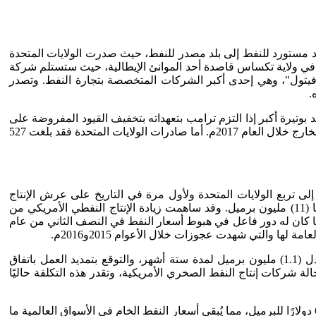
يات المتحدة من بلد مستورد للنفط إلى بلد مصدر للنفط، حيث صدرت الولايات المتحدة
في ولاية تكساس قاصدة أحد الموانئ الإيطالية، حيث ستستلم شركة
"فيتول"، وهي إحدى أكبر الشركات المتخصصة بتجارة النفط. وتصدر
ه.
 أربع دول من أعضاء منظمة "أوبك"، وربما تزيد بوتيرة أكبر إذا التزم ترامب بتعهداته بتخفيف القيود المفروضة على
عمليات الحفر وتعظيم الإنتاج. ويتوقع أن تبلغ مبيعات أكبر دولة مستهلكة للنفط في العالم ما يصل إلى 800 ألف برميل يوميًا من النفط في الخارج خلال العام 2017م. أما صادرات الولايات المتحدة فقد بلغت 527
إلى تربع الولايات المتحدة ولأول مرة في التاريخ على عرش الإنتاج
العالمي من النفط الخام والذي وصل إلى (13.7) مليون برميل عام 2015م، متخطية المملكة العربية السعودية (11.9) مليون برميل وروسيا (11) مليون برميل. وقد ساهمت زيادة الإنتاج النفطي الأمريكي من
2015م، في زيادة عرض النفط على الصعيد العالمي مما كان له دور فاعل في هبوط أسعار النفط في النصف الثاني من عام
وفي ظل التوقعات بزوال فائض المعروض من النفط من الأسواق العالمية في عام 2017م، نتيجة لاتفاق دول الأوبك بتخفيض الإنتاج بمعدل (1.1) مليون برميل لمدة ستة أشهر، والتوقع بتمديد العمل باتفاق
لة شركات إنتاج النفط الصخري الأمريكية، وتقدر هذه التكلفة حاليًا
وغني عن البيان، فإن سعر تعادل النفط الصخري الأمريكي أصبح المحدد الرئيسي لأسعار النفط، ومن المتوقع أن يظل هذا السعر بين 55 و60 دولارًا للبرميل، مما يُبقي أسعار النفط الخام في الأسواق العالمية ما