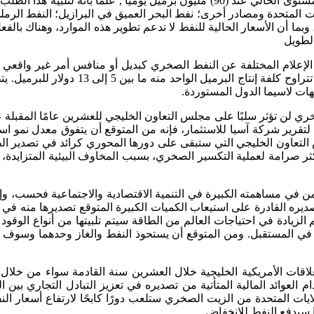
النفط في عام 2040م، إلى (104.4) ملايين برميل يوميًا، مقارنة مع المستوى الحالي عند 
يات المتحدة ومصادر أخرى؛ نفط البحر العميق في البرازيل؛ النفط ا
 غير التقليدي يحتاج إلى سعر 60 دولارًا للبرميل، وبما أن الأسعار الحالية للنفط لا تدعم تطوير
لطويل
علام المختلفة عن النفط الصخري كبديل أو منافس أمر غير واقعي مع ال
ات لاسيما الدول المستوردة.
ري لن تؤثر سلبًا على مجلس التعاون الخليجي للعشرين عامًا المقبلة 
 لتقرير شركة آسيا للاستثمار، فإنه من المتوقع أن يتفوق معدل نمو ا
عاون الخليجي التي ستبقى على دورها المحوري كرائد في تصدير الطاقة 
كثر صرامة لعملية التكسير الصخري، بسبب المخاوف البيئية المتزايدة، 
في مساهمته الكبيرة في التنمية الاقتصادية والاجتماعية فحسب، وإن
 تصديره القادرة على استيعاب الكميات الكبيرة المتوقع تصديرها من
ادة في احتياجات العالم من الطاقة سيتم تلبيتها من أنواع الوقود ا
قات الأمريكية الخليجية خلال العشرين سنة القادمة سواء من خلال د
لعوائد المالية المتأتية من تصديره في تعزيز التبادل التجاري بين ا
لولايات المتحدة من الزيت الصخري ستلعب دورًا كابحًا لارتفاع أسعار
ما سيدفع النفط للانخفاض.