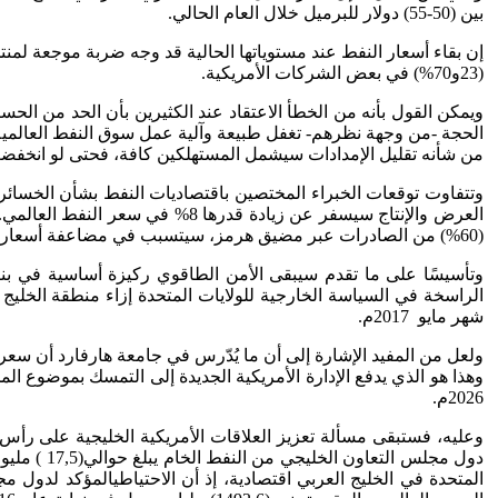
بين (50-55) دولار للبرميل خلال العام الحالي.
إن بقاء أسعار النفط عند مستوياتها الحالية قد وجه ضربة موجعة لمنتج
(23و70%) في بعض الشركات الأمريكية.
ويمكن القول بأنه من الخطأ الاعتقاد عند الكثيرين بأن الحد من الحس
الحجة -من وجهة نظرهم- تغفل طبيعة وآلية عمل سوق النفط العالمية،
من شأنه تقليل الإمدادات سيشمل المستهلكين كافة، فحتى لو انخفضت 
(60%) من الصادرات عبر مضيق هرمز، سيتسبب في مضاعفة أسعار النفط، وتقليص الناتج القومي الإجمالي للولايات المتحدة بنسبة (3%)، والتي تعادل (550) مليار دولار أمريكي.
وتأسيسًا على ما تقدم سيبقى الأمن الطاقوي ركيزة أساسية في بنية ع
الراسخة في السياسة الخارجية للولايات المتحدة إزاء منطقة الخليج ال
شهر مايو 2017م.
ولعل من المفيد الإشارة إلى أن ما يُدّرس في جامعة هارفارد أن سعر ا
وهذا هو الذي يدفع الإدارة الأمريكية الجديدة إلى التمسك بموضوع ا
2026م.
وعليه، فستبقى مسألة تعزيز العلاقات الأمريكية الخليجية على رأس أو
دول مجلس 