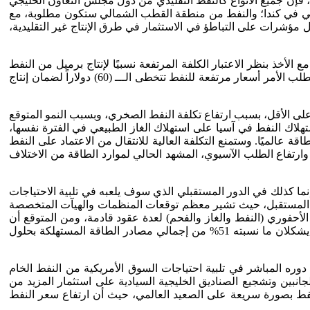
(90) مليون برميل يوميًا , علمًا بأنه لتلبية هذا الطلب، فإن جميع الأنواع كالنفط التقليدي من دول مجلس التعاون الخليجي
لرملي في كندا؛ والنفط من منطقة القطب الشمالي ستكون مطلوبة، مع
 هذه الموارد، وهناك بالفعل مؤشرات على التباطؤ في الاستثمار في طرق الإنتاج غير التقليدية،
أخذ بنظر الاعتبار الكلفة المرتفعة نسبيًا لإنتاج برميل من النفط
الصخري قياساً بالإنتاج التقليدي للنفط في دول الخليج العربي والذي تتراوح كلفة إنتاج البرميل الواحد منه ما بين 5 إلى 13 دولار للبرميل. يتطلب الأمر أسعار مرتفعة للنفط تتخطى الـــ (60) دولاراً لضمان إنتاج
على الأقل، بسبب ارتفاع تكلفة النفط الصخري، وبسبب النمو المتوقع
ستهلاك النفط في آسيا على استهلاك الغاز الطبيعي في الفترة نفسها،
عالميًا. وستمنع التكلفة العالية للانتقال من الاعتماد على النفط
وارتفاع الطلب الآسيوي، المشهد الحالي لموارد الطاقة من الاختلاف
ما كذلك في الدور المستقبلي الذي سوف يلعبه في تلبية الاحتياجات
ه في المستقبل، حيث تشير معظم توقعات المنظمات والهيآت المتخصصة
لأحفوري (النفط والغاز والفحم) لعدة عقود قادمة، ومن المتوقع أن
يحافظ الوقود الأحفوري على حصة (80%) في مزيج الطاقة العالمي في المستقبل. ومن المتوقع أن يستحوذ النفط والغاز وحدهما وسوف يشكلان ما نسبته 51% من إجمالي مصادر الطاقة المستهلكة بحلول
وره المباشر في تلبية احتياجات السوق الأمريكية من النفط الخام
لجانبين وتشجيع الصناديق الخليجية السيادية على استثمار المزيد من
 النفط بصورة سريعة على الصعيد العالمي، حيث أن ارتفاع سعر النفط