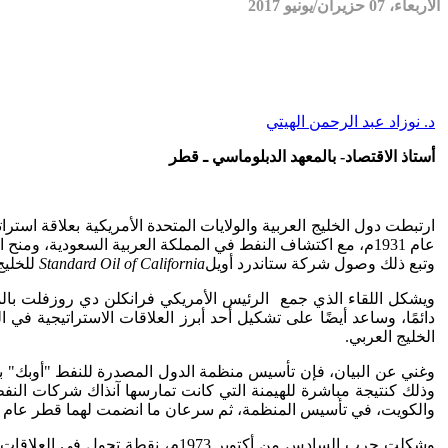
الأربعاء، 07 حزيران/يونيو 2017
د. نوزاد عبد الرحمن الهيتي
أستاذ الاقتصاد- بالمعهد الدبلوماسي ـ قطر
ارتبطت دول الخليج العربية والولايات المتحدة الأمريكية بعلاقة استرا
وتبع ذلك وصول شركة ستاندرد أويل
Standard Oil of California
للخليج عام 1933م، لتبدأ المنطقة بذلك تحولاً على الصعيد الإق
ويشكل اللقاء الذي جمع الرئيس الأمريكي فرانكلن دي روزفلت بالملك
دائمًا، وساعد أيضًا على تشكيل أحد أبرز العلاقات الاستراتيجية في 
الخليج العربي.
وذلك كنتيجة مباشرة للهيمنة التي كانت تمارسها آنذاك شركات النفط 
والكويت، في تأسيس المنظمة، ثم سرعان ما انضمت لهما قطر عام 1961م، ثم الإمارات عام 1967م.
وشكلت حرب السادس من أكتوبر 1973