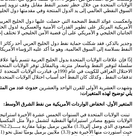
الولايات المتحدة من خلال حظر تصدير النفط مقابل وقف تزويد إسرا
السوق النفطي العالمي إلى يد الدول المنتجة وفي مقدمتها دول الخليج
الأمريكية المرتكز على تطوير القدرات الأمنية والعسكرية لدول الخل
الجانبان الخليجي و الأمريكي على أن قضية الأمن الخليجي لا تختلف إطل
وجدير بالذكر، فقد شكلت حماية نفط دول الخليج العربي أحد ركائز ا
النفط بسلاسة إلى السوق العالمية، وهو ما أكد عليه الرؤساء الأمريكا
إذًا فإن علاقات الولايات المتحدة بدول الخليج العربية تتسم بأنها ع
سلسلة لتوفير النفط وبأسعار متزنة، وبالمقابل توفر الولايات المتح
تدفقات النفط . وكذلك كان النفط أحد أسباب احتلال الولايات المتحدة لل
وشهدت العشرية الأولى للقرن الواحد والعشرين
حدوث عدد من المتغير
يلي توضيح لهذه المتغيرات:
المتغير الأول- انخفاض الواردات الأمريكية من نفط الشرق الأوسط:
تبنت الولايات المتحدة في السنوات الخمس عشرة الأخيرة استراتيجي
الولايات بتنويع مصادر استيراداتها النفطية لتشمل دولاً مثل المكسيك