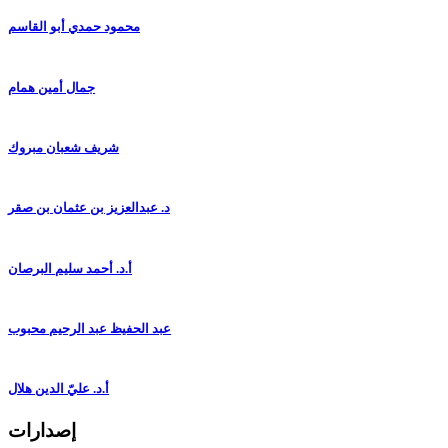
محمود حمدي أبو القاسم
جمال أمين همام
شريف شعبان مبروك
د. عبدالعزيز بن عثمان بن صقر
أ.د. أحمد سليم البرصان
عبد الحفيظ عبد الرحيم محبوب
أ.د. عليّ الدين هلال
إصدارات