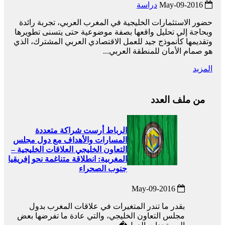
2016-May-09
دراسة
حضور الاستثمارات الخليجية في المغرب العربي، تجربة رائدة
وبحاجة إلى تحليل واقعها بصفة موضوعية حتى يتسنى تطويرها
وتقديمها كأنموذج جيد للعمل الاقتصادي العربي المشترك، الذي
هو صمام الأمان للمنطقة العربي...
المزيد
من ملف العدد
الرباط أرست شراكة متعددة
المسارات والأهداف مع دول مجلس
التعاون الخليجي العلاقات الخليجية –
المغربية: انطلاقة متناغمة نحو إفريقيا
جنوب الصحراء
2016-May-09
بقدر ما تندر المتغيرات في علاقات المغرب بدول
مجلس التعاون الخليجي، والتي عادة ما تفرضها بعض