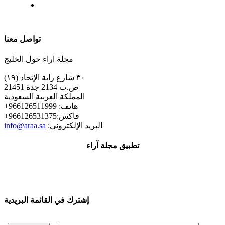
| تابعنا على
تواصل معنا
مجلة اراء حول الخليج
٣٠ شارع راية الإتحاد (١٩)
ص.ب 2134 جدة 21451
المملكة العربية السعودية
+هاتف: 966126511999
+فاكس:966126531375
:البريد الإلكتروني
info@araa.sa
تطبيق مجلة آراء
إشترك في القائمة البريدية