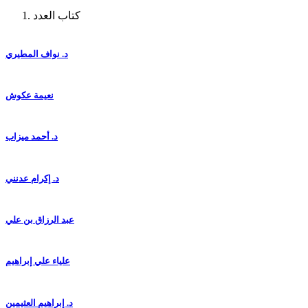
كتاب العدد
د. نواف المطيري
نعيمة عكوش
د. أحمد ميزاب
د. إكرام عدنني
عبد الرزاق بن علي
علياء علي إبراهيم
د. إبراهيم العثيمين