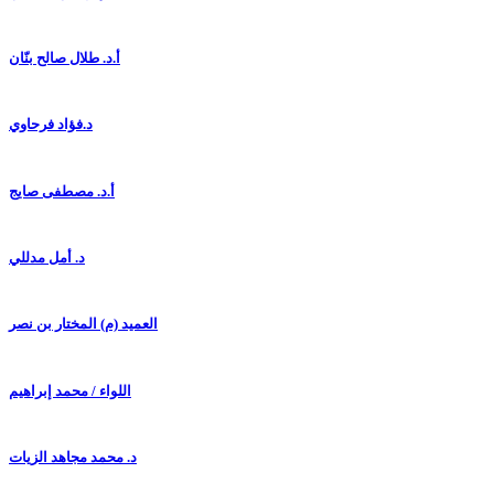
أ.د. طلال صالح بنّان
د.فؤاد فرحاوي
أ.د. مصطفى صايج
د. أمل مدللي
العميد (م) المختار بن نصر
اللواء / محمد إبراهيم
د. محمد مجاهد الزيات