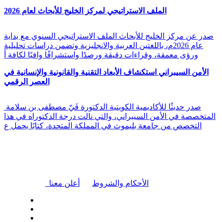
الملف الاستراتيجي لمركز الخليج للأبحاث لعام 2026
صدر عن مركز الخليج للأبحاث الملف الاستراتيجي السنوي مع بداية
عام 2026م، باللغتين العربية والانجليزية وتضمن دراسات تحليلية
ورؤى معمقة، وقراءات دقيقة ورصدًا واستشرافًا وافيًا لكافة أ
الأمن السيبراني استكشاف الأبعاد التقنية والقانونية والإنسانية في
العصر الرقمي
صدر حديثًا للأكاديمية الكويتية الدكتورة فَيّ مصطفى بن سلامة
المتخصصة في الأمن السيبراني، والتي نالت درجة الدكتوراه في هذا
التخصص من جامعة بليموث في المملكة المتحدة، كتابًا يحمل ع
|
الأحكام والشروط
أعلن معنا