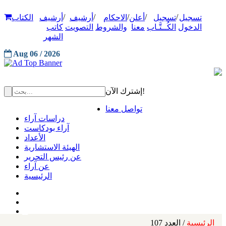
/
/
/
/
/
تسجيل
تسجيل
أعلن
الاحكام
أرشيف
أرشيف
الكتاب
الدخول
الكُــتَّـاب
معنا
والشروط
التصويت
كاتب
الشهر
Aug 06 / 2026
إشترك الآن!
تواصل معنا
دراسات آراء
آراء بودكاست
الأعداد
الهيئة الاستشارية
عن رئيس التحرير
عن آراء
الرئيسية
الرئيسية
/ العدد 107