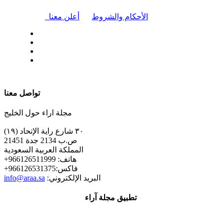
|
الأحكام والشروط
أعلن معنا
| تابعنا على
تواصل معنا
مجلة اراء حول الخليج
٣٠ شارع راية الإتحاد (١٩)
ص.ب 2134 جدة 21451
المملكة العربية السعودية
+هاتف: 966126511999
+فاكس:966126531375
:البريد الإلكتروني
info@araa.sa
تطبيق مجلة آراء