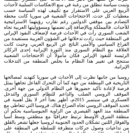
وتبنت سياسة تنطلق من رغبة في منع الانعكاسات السلبية لأحداث
الربيع العربي على الاستقرار مع تكييف لهذه السياسة حسب
معطيات كل حدث. الاحتجاجات الشعبية في سوريا كانت محطة
التصادم بين موقفي الدولتين رغم تقارب رؤيتهما الاستراتيجية
للأحداث. فالمملكة وبالإضافة إلى تضمنها ومسؤوليتها العربية تجاه
الشعب السوري رأت في الأحداث فرصة لإضعاف النفوذ الإيراني
في المنطقة حيث زادت تدخلاتها في الشؤون العربية مستفيدة من
الفراغ السياسي والأمني الناتج عن الربيع العربي. وحيث كانت
العلاقة مع النظام السوري منذ الثورة الإيرانية إحدى الركائز
الرئيسة للنفوذ الإيراني فكان مأمولاً أن الاحتجاجات الشعبية
ستنجح في تغيير هذا النظام ما يخلص المنطقة من التدخلات
الإيرانية.
روسيا من جانبها نظرت إلى الأحداث في سوريا كتهديد لمصالحها
التاريخية في المنطقة من جهة كما أن التحرك الفاعل تجاهها يمثل
فرصة لإعادة تأكيد حضورها في النظام الدولي من جهة أخرى.
الموقف الروسي الصلب والداعم للنظام السوري والتدخل
العسكري في سبتمبر 2015م، أظهر بعداً آخر لا يقل أهمية في
تحديد الموقف الروسي تجاه الصراع هناك. فروسيا التي تتعاطى مع
المنطقة منذ العهد القيصري من الزاوية الجيوسياسية بحكم أن
منطقة الشرق الأوسط ترتبط جغرافيًا مع منطقتي وسط آسيا
والقوقاز اللتين تشكلان الحدود الجنوبية لروسيا جعلها تشعر بالقلق
من تداعيات وصول حركات متطرفة للسلطة في المنطقة على