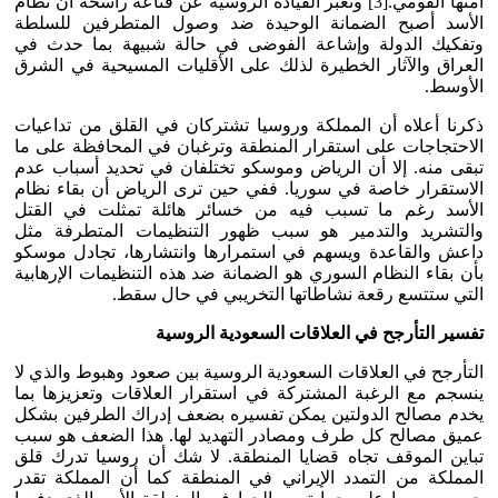
أمنها القومي.[3] وتعبر القيادة الروسية عن قناعة راسخة أن نظام
الأسد أصبح الضمانة الوحيدة ضد وصول المتطرفين للسلطة
وتفكيك الدولة وإشاعة الفوضى في حالة شبيهة بما حدث في
العراق والآثار الخطيرة لذلك على الأقليات المسيحية في الشرق
الأوسط.
ذكرنا أعلاه أن المملكة وروسيا تشتركان في القلق من تداعيات
الاحتجاجات على استقرار المنطقة وترغبان في المحافظة على ما
تبقى منه. إلا أن الرياض وموسكو تختلفان في تحديد أسباب عدم
الاستقرار خاصة في سوريا. ففي حين ترى الرياض أن بقاء نظام
الأسد رغم ما تسبب فيه من خسائر هائلة تمثلت في القتل
والتشريد والتدمير هو سبب ظهور التنظيمات المتطرفة مثل
داعش والقاعدة ويسهم في استمرارها وانتشارها، تجادل موسكو
بأن بقاء النظام السوري هو الضمانة ضد هذه التنظيمات الإرهابية
التي ستتسع رقعة نشاطاتها التخريبي في حال سقط.
تفسير التأرجح في العلاقات السعودية الروسية
التأرجح في العلاقات السعودية الروسية بين صعود وهبوط والذي لا
ينسجم مع الرغبة المشتركة في استقرار العلاقات وتعزيزها بما
يخدم مصالح الدولتين يمكن تفسيره بضعف إدراك الطرفين بشكل
عميق مصالح كل طرف ومصادر التهديد لها. هذا الضعف هو سبب
تباين الموقف تجاه قضايا المنطقة. لا شك أن روسيا تدرك قلق
المملكة من التمدد الإيراني في المنطقة كما أن المملكة تقدر