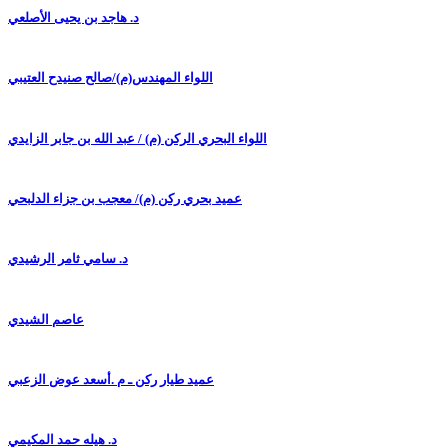
د. هاجد بن يحيى الأصلعي
اللواء المهندس(م)/صالح صنيدح العتيبي
اللواء البحري الركن (م) / عبد الله بن جابر الزايدي
عميد بحري ركن (م)/ معجب بن جزاء الدلبحي
د. سامي ثامر الرشيدي
عاصم الشيدي
عميد طيار ركن ـ م .أسعد عوض الزعبي
د. هيله حمد المكيمي