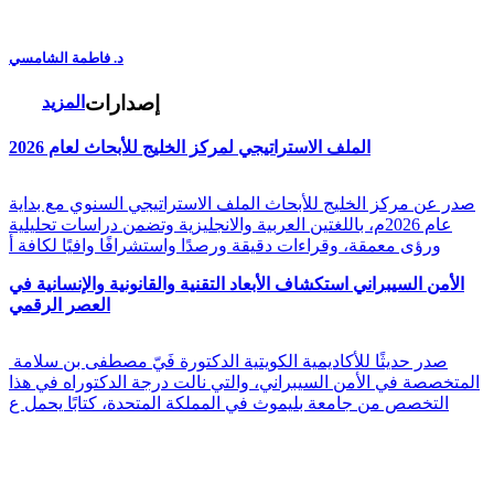
د. فاطمة الشامسي
إصدارات
المزيد
الملف الاستراتيجي لمركز الخليج للأبحاث لعام 2026
صدر عن مركز الخليج للأبحاث الملف الاستراتيجي السنوي مع بداية
عام 2026م، باللغتين العربية والانجليزية وتضمن دراسات تحليلية
ورؤى معمقة، وقراءات دقيقة ورصدًا واستشرافًا وافيًا لكافة أ
الأمن السيبراني استكشاف الأبعاد التقنية والقانونية والإنسانية في
العصر الرقمي
صدر حديثًا للأكاديمية الكويتية الدكتورة فَيّ مصطفى بن سلامة
المتخصصة في الأمن السيبراني، والتي نالت درجة الدكتوراه في هذا
التخصص من جامعة بليموث في المملكة المتحدة، كتابًا يحمل ع