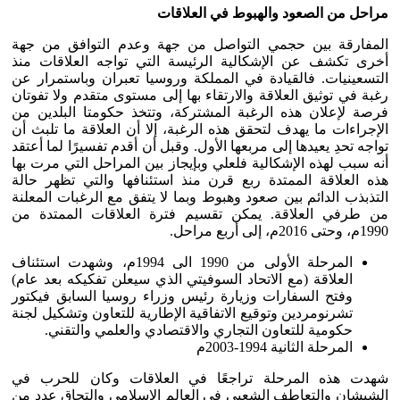
مراحل من الصعود والهبوط في العلاقات
المفارقة بين حجمي التواصل من جهة وعدم التوافق من جهة
أخرى تكشف عن الإشكالية الرئيسة التي تواجه العلاقات منذ
التسعينيات. فالقيادة في المملكة وروسيا تعبران وباستمرار عن
رغبة في توثيق العلاقة والارتقاء بها إلى مستوى متقدم ولا تفوتان
فرصة لإعلان هذه الرغبة المشتركة، وتتخذ حكومتا البلدين من
الإجراءات ما يهدف لتحقق هذه الرغبة، إلا أن العلاقة ما تلبث أن
تواجه تحدِ يعيدها إلى مربعها الأول. وقبل أن أقدم تفسيرًا لما أعتقد
أنه سبب لهذه الإشكالية فلعلي وبإيجاز بين المراحل التي مرت بها
هذه العلاقة الممتدة ربع قرن منذ استئنافها والتي تظهر حالة
التذبذب الدائم بين صعود وهبوط وبما لا يتفق مع الرغبات المعلنة
من طرفي العلاقة. يمكن تقسيم فترة العلاقات الممتدة من
1990م، وحتى 2016م، إلى أربع مراحل.
المرحلة الأولى من 1990 الى 1994م، وشهدت استئناف
العلاقة (مع الاتحاد السوفيتي الذي سيعلن تفكيكه بعد عام)
وفتح السفارات وزيارة رئيس وزراء روسيا السابق فيكتور
تشرنومردين وتوقيع الاتفاقية الإطارية للتعاون وتشكيل لجنة
حكومية للتعاون التجاري والاقتصادي والعلمي والتقني.
المرحلة الثانية 1994-2003م
شهدت هذه المرحلة تراجعًا في العلاقات وكان للحرب في
الشيشان والتعاطف الشعبي في العالم الإسلامي والتحاق عدد من