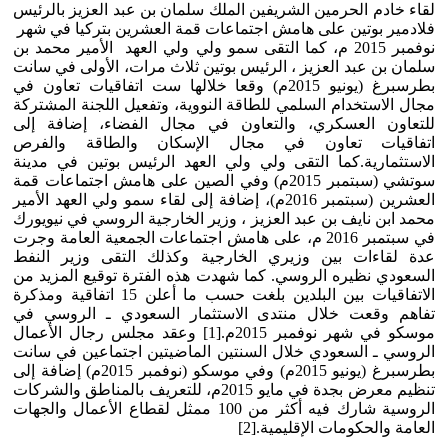
لقاء خادم الحرمين الشريفين الملك سلمان بن عبد العزيز بالرئيس
فلادمير بوتين على هامش اجتماعات قمة العشرين بتركيا في شهر
نوفمبر 2015 م، كما التقى سمو ولي ولي العهد الأمير محمد بن
سلمان بن عبد العزيز ، الرئيس بوتين ثلاث مرات، الأولى في سانت
بطرسبرغ (يونيو 2015م) وقعا خلالها ست اتفاقيات تعاون في
مجال الاستخدام السلمي للطاقة النووية، وتفعيل اللجنة المشتركة
للتعاون العسكري، والتعاون في مجال الفضاء، إضافة إلى
اتفاقيات تعاون في مجال الإسكان والطاقة والفرص
الاستثمارية.كما التقى ولي ولي العهد الرئيس بوتين في مدينة
سوتشي (سبتمبر 2015م) وفي الصين على هامش اجتماعات قمة
العشرين (سبتمبر 2016م)، إضافة إلى لقاء سمو ولي العهد الأمير
محمد ابن نايف بن عبد العزيز ، وزير الخارجية الروسي في نيويورك
في سبتمبر 2016 م، على هامش اجتماعات الجمعية العامة وجرت
عدة لقاءات بين وزيري الخارجية وكذلك التقى وزير النفط
السعودي نظيره الروسي. كما شهدت هذه الفترة توقيع المزيد من
الاتفاقيات بين البلدين بلغت حسب ما أعلن 15 اتفاقية ومذكرة
تفاهم وقعت خلال منتدى الاستثمار السعودي ـ الروسي في
موسكو في شهر نوفمبر 2015م.[1] وعقد مجلس رجال الأعمال
الروسي ـ السعودي خلال السنتين الماضيتين اجتماعين في سانت
بطرسبرغ (يونيو 2015م) وفي موسكو (نوفمبر 2015م) إضافة إلى
تنظيم معرض بجدة في مايو 2015م، للتعريف بالمناطق والشركات
الروسية شارك فيه أكثر من 100 ممثل لقطاع الأعمال والجهات
العامة والحكومات الإقليمية.[2]