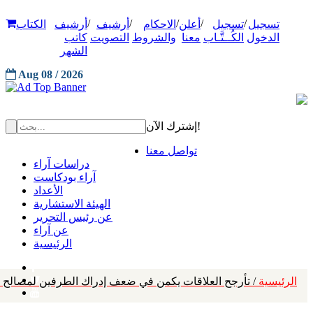
/
/
/
/
/
تسجيل
تسجيل
أعلن
الاحكام
أرشيف
أرشيف
الكتاب
الدخول
الكُــتَّـاب
معنا
والشروط
التصويت
كاتب
الشهر
Aug 08 / 2026
إشترك الآن!
تواصل معنا
دراسات آراء
آراء بودكاست
الأعداد
الهيئة الاستشارية
عن رئيس التحرير
عن آراء
الرئيسية
الرئيسية
/ تأرجح العلاقات يكمن في ضعف إدراك الطرفين لمصالح كل طرف ومصادر