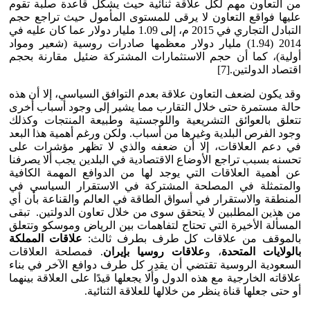
من التعاون مهم لكل علاقة ثنائية حيث يشكل قاعدة صلبة تقوم
عليها فواقع التعاون لا يرقى للمستوى المأمول حيث تراجع حجم
التبادل التجاري في 2015 م، إلى 1.09 مليار دولار عما كان عليه في
2014 (1.94) مليار دولار معظمها صادرات روسية (شعير ومواد
أولية)، كما أن حجم الاستثمارات المشتركة ضئيل مقارنة بحجم
اقتصاد الدولتين.[7]
وقد يكون لضعف التعاون علاقة بعدم التوافق السياسي، إلا أن هذه
حالة مستمرة حتى خلال التقارب مما يشير إلى وجود أسباب أخرى
تتعلق بالعوائق التشريعية واللوجستية وطبيعة المنتجات وكذلك
وجود الفرص البلدية وغيرها من أسباب. ولكن ورغم أهمية هذا البعد
في دعم العلاقات، إلا أن ضعفه والذي لا تظهر مؤشرات على
تحسنه بسبب تراجع الأوضاع الاقتصادية في البلدين يجب ألا يصرفنا
عن أهمية العلاقات التي يوجد لها من الدوافع المهمة الكافية
والمتمثلة في المصلحة المشتركة في الاستقرار السياسي في
المنطقة والاستقرار في أسواق الطاقة في العالم والقناعة بأن أي
من هذين المطلبين لا يتحقق سوى من خلال تعاون الدولتين. تبقى
المسألة الأخيرة التي تحتاج لتفاهمات بين الرياض وموسكو وتتعلق
بالموقف من علاقات كل طرف بطرف ثالث:
علاقات المملكة
بالولايات المتحدة
، و
علاقات روسيا بإيران
. فمصلحة العلاقات
السعودية الروسية تقتضي أن يقدِر كل طرف دوافع الآخر في بناء
علاقاته الخارجية مع هذه الدول وألا يجعلها قيدًا على العلاقة بينهما
أو حتى جعلها قناة ينظر من خلالها للعلاقة الثنائية.