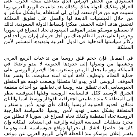
السعودي من الخطر الإيراني الذي تضاعف نتيجة الحرب على
العراق وتفكيك الدولة هناك وكذلك بعد تداعيات الربيع العربي وما
تسببت فيه من فراغ سعت إيران إلى استغلاله إما بشكل مباشر أو
من خلال الميلشيات التابعة لها والعمل على تطويق المملكة
لتحقيق هدف أعلنه الخميني مبكرًا بإسقاط الدولة السعودية. لذلك
لا تستطيع موسكو تقدير الموقف السعودي تجاه الصراع في سوريا
وحرصها على تغيير النظام هناك من أجل حرمان إيران من أحد أهم
ركائز سياستها التدخلية في الدول العربية وتهديدها المستمر لأمن
المملكة.
في المقابل فإن حجم قلق روسيا من تداعيات الربيع العربي
وخشيتها من وصولها إلى حدودها الجنوبية لا يبدو واضحًا في
المملكة وهو ما يجعل الرياض تستغرب هذا الإصرار الروسي على
حماية النظام وتوظيف كافة أدواته لمنع سقوطه. ما يفسر هذا
الموقف الروسي الذي يبدو لنا متصلبًا ويصعب فهمه هو المنطق
الجيوسياسي الذي تنطلق منه روسيا في تعاطيها مع أحداث منطقة
الشرق الأوسط ككل. فالسياسة الروسية وقبلها السوفيتية تنظر
إلى المنطقة كامتداد طبيعي لجغرافية القوقاز ووسط آسيا واللتان
تمثلان الحدود الجنوبية لروسيا ولذلك فأي تهديد لأمن واستقرار
المنطقة يشكل مصدر تهديد لأمن روسيا. فالسياسة الخارجية
الروسية تجاه المنطقة وكذلك تجاه الصراع في سوريا لا تنطلق من
مجرد متطلبات السياسة الدولية والرغبة في استعادة المكانة وإن
كان هذا حاضرًا بلاشك بل تحركها دوافع جيوسياسية ثابتة وهو ما
يفسر إعلان موسكو منذ اللحظة الأولى للربيع العربي عن موقف