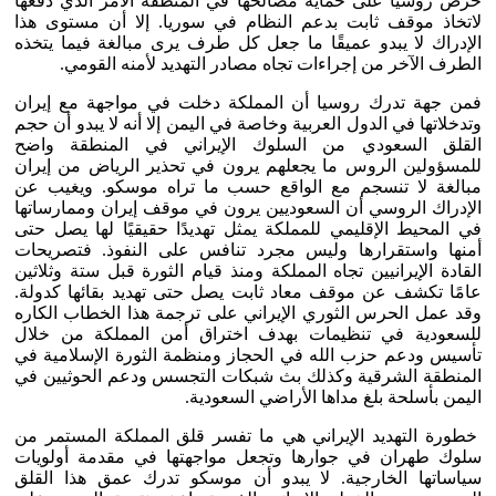
حرص روسيا على حماية مصالحها في المنطقة الأمر الذي دفعها
لاتخاذ موقف ثابت بدعم النظام في سوريا. إلا أن مستوى هذا
الإدراك لا يبدو عميقًا ما جعل كل طرف يرى مبالغة فيما يتخذه
الطرف الآخر من إجراءات تجاه مصادر التهديد لأمنه القومي.
فمن جهة تدرك روسيا أن المملكة دخلت في مواجهة مع إيران
وتدخلاتها في الدول العربية وخاصة في اليمن إلا أنه لا يبدو أن حجم
القلق السعودي من السلوك الإيراني في المنطقة واضح
للمسؤولين الروس ما يجعلهم يرون في تحذير الرياض من إيران
مبالغة لا تنسجم مع الواقع حسب ما تراه موسكو. ويغيب عن
الإدراك الروسي أن السعوديين يرون في موقف إيران وممارساتها
في المحيط الإقليمي للمملكة يمثل تهديدًا حقيقيًا لها يصل حتى
أمنها واستقرارها وليس مجرد تنافس على النفوذ. فتصريحات
القادة الإيرانيين تجاه المملكة ومنذ قيام الثورة قبل ستة وثلاثين
عامًا تكشف عن موقف معاد ثابت يصل حتى تهديد بقائها كدولة.
وقد عمل الحرس الثوري الإيراني على ترجمة هذا الخطاب الكاره
للسعودية في تنظيمات بهدف اختراق أمن المملكة من خلال
تأسيس ودعم حزب الله في الحجاز ومنظمة الثورة الإسلامية في
المنطقة الشرقية وكذلك بث شبكات التجسس ودعم الحوثيين في
اليمن بأسلحة بلغ مداها الأراضي السعودية.
خطورة التهديد الإيراني هي ما تفسر قلق المملكة المستمر من
سلوك طهران في جوارها وتجعل مواجهتها في مقدمة أولويات
سياساتها الخارجية. لا يبدو أن موسكو تدرك عمق هذا القلق