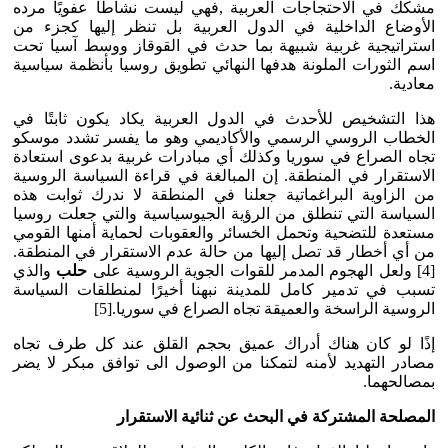
مشكك في الاحتجاجات العربية ,فهي ليست نشاطًا عفويًا مرده
الأوضاع الداخلية في الدول العربية بل تنظر إليها كجزء من
استراتيجية غربية شبيهة بما حدث في القوقاز ووسط آسيا تحت
اسم الثورات الملونة هدفها النهائي تطويق روسيا بأنظمة سياسية
معادية.
هذا التشخيص للأحدث في الدول العربية يكاد يكون ثابتًا في
الخطاب الروسي الرسمي والأكاديمي وهو ما يفسر تشدد موسكو
تجاه الصراع في سوريا وكذلك أي مبادرات غربية بدعوى استعادة
الاستقرار في المنطقة. إن المبالغة في قراءة السياسة الروسية
من الزاوية البراغماتية جعلنا في المنطقة لا ندرك ثوابت هذه
السياسة التي تنطلق من الرؤية الجيوسياسية والتي جعلت روسيا
مستعدة للتضحية وتحمل الخسائر والعقوبات لحماية أمنها القومي
من أي أخطار قد تصل إليها من حالة عدم الاستقرار في المنطقة.
[4] ولعل الهجوم المدمر للقوات الجوية الروسية على
حلب
والذي
تسبب في تدمير كامل للمدينة نبهنا أخيرًا لمنطلقات السياسة
الروسية الراسخة والعميقة تجاه الصراع في سوريا.[5]
إذًا لو كان هناك أدراك عميق بحجم القلق عند كل طرف تجاه
مصادر التهديد لأمنه لتمكنا من الوصول الى توافق مبكر لا يضر
بمصالحهما.
المصلحة المشتركة في البحث عن ثنائية الاستقرار