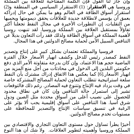
وإن جاز لنا القول فإن الكلمة المفتاحية للعلاقة بين المملكة
وروسيا هي
الاستقرار
: (1) الاستقرار السياسي في المنطقة و(2)
استقرار أسواق الطاقة في العالم وهو ما يمكن في حال إدراكه
بعمق أن يؤسس لانطلاقة جديدة للعلاقات يحقق ديمومتها ويحميها
من التقلبات. إن التطورات الأخيرة في مجال النفط تجعلنا أكثر
تفاؤلاً بمستقبل العلاقة بين المملكة وروسيا. لقد تنبهت روسيا
لأهمية المملكة في أسواق الطاقة ولذلك فقد رأت التعاون بديلاً عن
التنافس السبيل الأمن لحماية مصالح الدولتين في هذا المجال.
فروسيا والمملكة تعتمدان بشكل كبير على إنتاج وتصدير
النفط كمصدر رئيس للدخل وكشف انهيار الأسعار خلال الفترة
الماضية حجم هذا الاعتماد، وإن كان بدرجة متفاوتة الأمر الذي دفع
حكومتي البلدين إلى الدخول في محادثات من أجل منع المزيد من
انهيار الأسعار.[6] كما يعكس هذا الاتفاق إدراك مشترك بأن النفط
سلعة استراتيجية تتطلب التعاون لحماية المصالح المشتركة خاصة
في وقت يزداد فيه الإنتاج وتتنوع فيه المصادر. رغم ذلك فالتوقعات
تشير إلى استمرار حالة التنافس وإن كان في نطاق محدود
للحصول على نصيب أعلى من أسواق محددة مثل الصين ودول
شرق آسيا. هذا التنافس على أسواق إقليمية يجب ألا يؤثر على
الرغبة في تنسيق سياسات الإنتاج والتصدير للمحافظة على
مستويات تخدم مصالح الدولتين.
أخيرًا يطرأ تساؤل حول مستوى التعاون التجاري والاقتصادي بين
المملكة وروسيا وأهميته لتطوير العلاقات. ولا شك أن هذا النوع