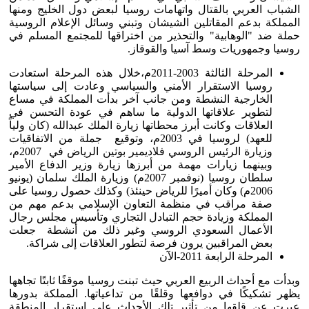
الشباب العربي بالقتال واتهامات روسيا لبعض دول الخليج ومنها
المملكة بدعم المقاتلين الشيشان وتبني وسائل الإعلام الروسية
حملة ضد "الوهابية" والتحذير من اختراقها للمجتمع المسلم في
روسيا وجمهوريات وسط آسيا والقوقاز.
المرحلة الثالثة 2003-2011م،خلال هذه المرحلة استعادت
روسيا الاستقرار الأمني والسياسي وعادت إلى سياستها
الخارجية النشطة ومن جانب آخر بدأت المملكة في مساع
لتطوير علاقاتها الدولية ما ساهم في عودة التحسن في
العلاقات وكانت أبرز محطاتها زيارة الملك عبدالله (كان ولياً
للعهد) لروسيا في 2003م، وتوقيع جملة من الاتفاقيات
وزيارة الرئيس الروسي فلاديمير بوتين الرياض في 2007م،
وبينهما زيارات مهمة من أبرزها زيارة وزير الدفاع الأمير
سلطان روسيا (نوفمبر 2007م) وزيارة الملك سلمان (يونيو
2006م) وكان أميرًا للرياض حينئذ) وكذلك حصول روسيا على
صفة مراقب في منظمة التعاون الإسلامي بدعم مهم من
المملكة وزيادة حجم التبادل التجاري وتأسيس مجلس رجال
الأعمال السعودي الروسي وغير ذلك من أنشطة جعلت
بعض المراقبين يرون فرصة لتطور العلاقات إلى شراكة.
المرحلة الرابعة 2011-الآن
وبدأت مع أحداث الربيع العربي حيث تبنت روسيا موقفًا ثابتًا تجاهها
يظهر تشكيكًا في دوافعها وقلقًا من تداعياتها. المملكة بدورها
عبرت عن قلقها من تأثير تلك الأحداث على استقرار المنطقة