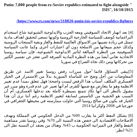
" Putin: 7,000 people from ex-Soviet republics estimated to fight alongside
ISIS", 16/10/2015
https://www.rt.com/news/318826-putin-isis-soviet-republics-fighters/
[4] بعد انهيار الاتحاد السوفيتي ومعه الحزب والايدلوجية الشيوعية شاع استخدام
البراغماتية كوصف للسياسة الخارجية الروسية وكونها تسعى لتحقيق اهداف مادية
تتمثل في زيادة نصيبها من الاسواق العالمية للنفط والغاز وبقية المنتجات الروسية
وكذلك حجم مبيعاتها من الاسلحة دون أي اعتبارات أخرى. وكما عانت السياسة
السوفيتية من النظرة المبالغة لتأثير الايدلوجية الشيوعية، فإن سياسة روسيا
الاتحادية تعاني أيضا من هذه النظرة المادية الصرفة التي تعجز عن تفسير الكثير
من تحركاتها ومن ذلك تجاه الصراع في سوريا.
[5]يبقى التساؤل قائما ًحول مبررات رفض روسيا تغيير الاسد عن طريق
المفاوضات من أجل وضح حد للمأساة السورية بدلاً من الاستمرار في الخيار
العسكري المكلف. أسباب هذا الرفض ليست واضحة؛ فهل تتعلق بمبدأ عدم تغيير
الانظمة وهو ما يتعارض مع ضمها للقرم، أم أنها تعبير عن عدم قدرة وهو مبرر غير
مقبول بالنظر الى أنها تكاد تتمتع بسيطرة كاملة بعد تدخلها العسكري، أم أن
السبب هو الخشية من التأسيس لسابقة لتغيير الانظمة رغم أننا نرى أن هذا
الخيار قد يكون في صالح روسيا التي حاولت ممارسته في محيطها الجغرافي في
جورجيا في 2008 واوكرانيا 2014
[6] يشكل النفط اكثر ما يقارب 90% من الدخل الحكومي في المملكة وتهدف
الاصلاحات الاقتصادية الى خفض هذه النسبة الى 70% وفي روسيا تقدر مساهمة
النفط والغاز في الميزانية الحكومية ب 45%. وهناك من يعتقد ان النسبة تقل الى
21% انظر: