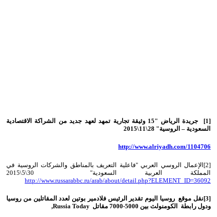
[1] جريدة الرياض "15 وثيقة تجارية تمهد لعهد جديد من الشراكة الاقتصادية
السعودية – الروسية" 28\11\2015
http://www.alriyadh.com/1104706
[2]الإعمال الروسي العربي "فاعلية التعريف بالمناطق والشركات الروسية في
المملكة العربية السعودية" 30\5\2015
http://www.russarabbc.ru/arab/about/detail.php?ELEMENT_ID=36092
[3]نقل موقع روسيا اليوم تقدير الرئيس فلادمير بوتين لعدد المقاتلين من روسيا
ودول رابطة الكومنولث بين 5000-7000 مقاتل Russia Today,