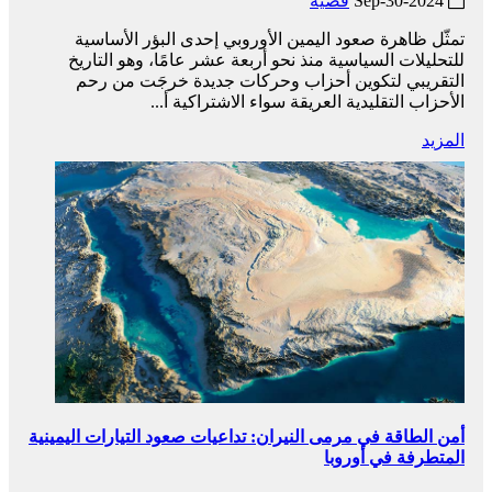
2024-Sep-30
قضية
تمثّل ظاهرة صعود اليمين الأوروبي إحدى البؤر الأساسية
للتحليلات السياسية منذ نحو أربعة عشر عامًا، وهو التاريخ
التقريبي لتكوين أحزاب وحركات جديدة خرجَت من رحم
الأحزاب التقليدية العريقة سواء الاشتراكية أ...
المزيد
أمن الطاقة في مرمى النيران: تداعيات صعود التيارات اليمينية
المتطرفة في أوروبا