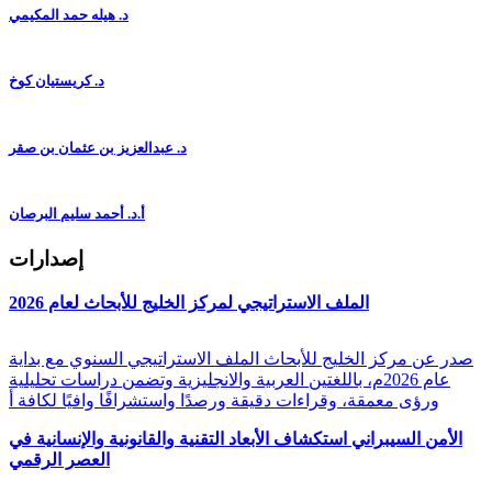
د. هيله حمد المكيمي
د. كريستيان كوخ
د. عبدالعزيز بن عثمان بن صقر
أ.د. أحمد سليم البرصان
إصدارات
الملف الاستراتيجي لمركز الخليج للأبحاث لعام 2026
صدر عن مركز الخليج للأبحاث الملف الاستراتيجي السنوي مع بداية
عام 2026م، باللغتين العربية والانجليزية وتضمن دراسات تحليلية
ورؤى معمقة، وقراءات دقيقة ورصدًا واستشرافًا وافيًا لكافة أ
الأمن السيبراني استكشاف الأبعاد التقنية والقانونية والإنسانية في
العصر الرقمي