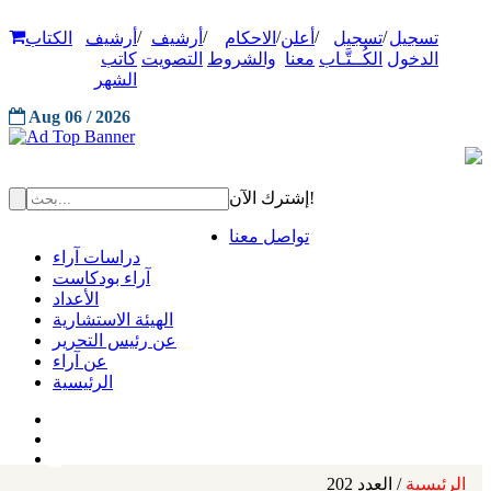
/
/
/
/
/
تسجيل
تسجيل
أعلن
الاحكام
أرشيف
أرشيف
الكتاب
الدخول
الكُــتَّـاب
معنا
والشروط
التصويت
كاتب
الشهر
Aug 06 / 2026
إشترك الآن!
تواصل معنا
دراسات آراء
آراء بودكاست
الأعداد
الهيئة الاستشارية
عن رئيس التحرير
عن آراء
الرئيسية
الرئيسية
/ العدد 202