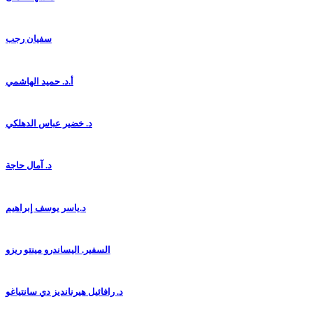
سفيان رجب
أ.د. حميد الهاشمي
د. خضير عباس الدهلكي
د. آمال حاجة
د.ياسر يوسف إبراهيم
السفير. اليساندرو مينتو ريزو
د. رافائيل هيرنانديز دي سانتياغو