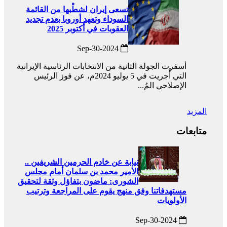
تسعى إيران لشطْبها من القائمة
السوداء وتعهد أوروبا بعدم تجديد
العقوبات في أكتوبر 2025
2024-Sep-30
أسفرت الجولة الثانية من الانتخابات الرئاسية الإيرانية
التي أُجريت في 5 يوليو 2024م، عن فوز الرئيس
الإصلاحي المُ...
المزيد
متابعات
نيابة عن خادم الحرمين الشريفين ..
الأمير محمد بن سلمان أمام مجلس
الشورى: ماضون بتفاؤل وثقة لتحقيق
مستهدفاتنا وفق منهج يقوم على المراجعة وترتيب
الأولويات
2024-Sep-30