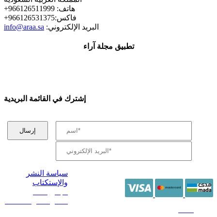
+هاتف: 966126511999
+فاكس:966126531375
:البريد الإلكتروني
info@araa.sa
تطبيق مجلة آراء
إشترك في القائمة البريدية
سياسة النشر
والإستكتاب
/ جميع الحقوق
محفوظة آراء 2014 -
2026