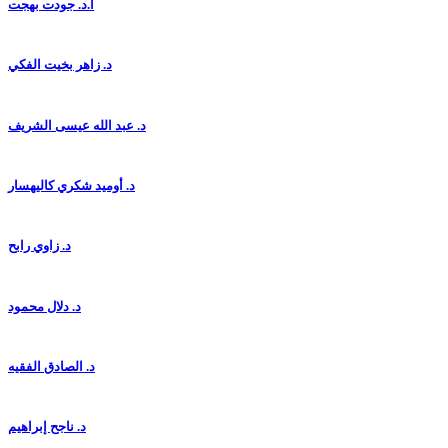
أ.د. جودت بهجت
د. زاهر بخيت الفكي
د. عبد الله عيسى الشريف
د. أوميد شكري كاليهسار
د. زاوي رابح
د. دلال محمود
د. الصادق الفقيه
د. ناجح إبراهيم