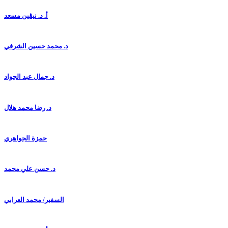
أ. د. نيڤين مسعد
د. محمد حسين الشرفي
د. جمال عبد الجواد
د. رضا محمد هلال
حمزة الجواهري
د. حسن علي محمد
السفير/ محمد العرابي