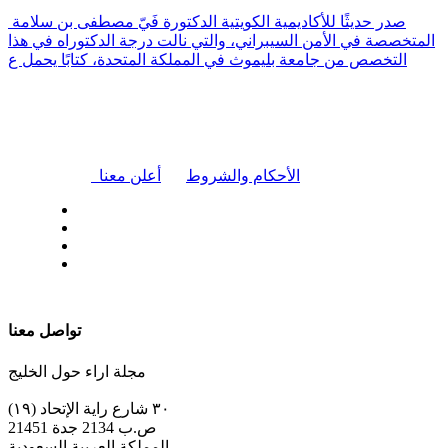
صدر حديثًا للأكاديمية الكويتية الدكتورة فَيّ مصطفى بن سلامة
المتخصصة في الأمن السيبراني، والتي نالت درجة الدكتوراه في هذا
التخصص من جامعة بليموث في المملكة المتحدة، كتابًا يحمل ع
|
الأحكام والشروط
أعلن معنا
| تابعنا على
تواصل معنا
مجلة اراء حول الخليج
٣٠ شارع راية الإتحاد (١٩)
ص.ب 2134 جدة 21451
المملكة العربية السعودية