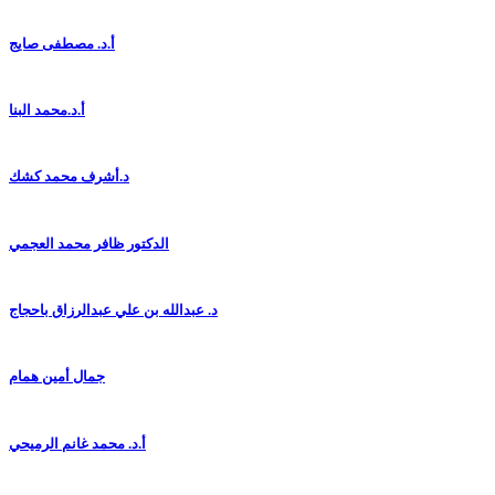
أ.د. مصطفى صايج
أ.د.محمد البنا
د.أشرف محمد كشك
الدكتور ظافر محمد العجمي
د. عبدالله بن علي عبدالرزاق باحجاج
جمال أمين همام
أ.د. محمد غانم الرميحي