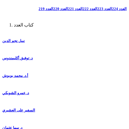
العدد 224
العدد 223
العدد 222
العدد 221
العدد 220
العدد 219
كتاب العدد
نبيل نجم الدين
د. توفيق أكليمندوس
أ.د. محمد بوبوش
د. عمرو الشوبكي
السفير على العشيري
د. سها عثمان