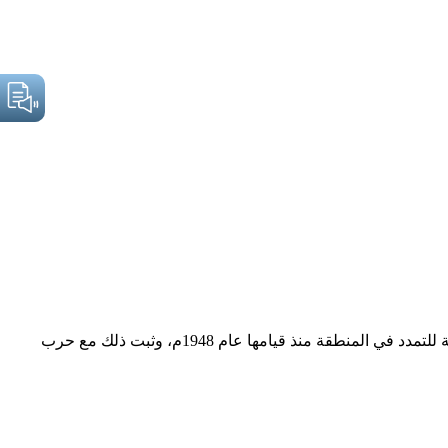
د. محمد يوسف الحافي أكاديمي وباحث سياسي بدائرة العمل والتخطيط منظمة التحرير الفلسطينية لم تتوقف المخططات الإسرائيلية للتمدد في المنطقة منذ قيامها عام 1948م، وثبت ذلك مع حرب