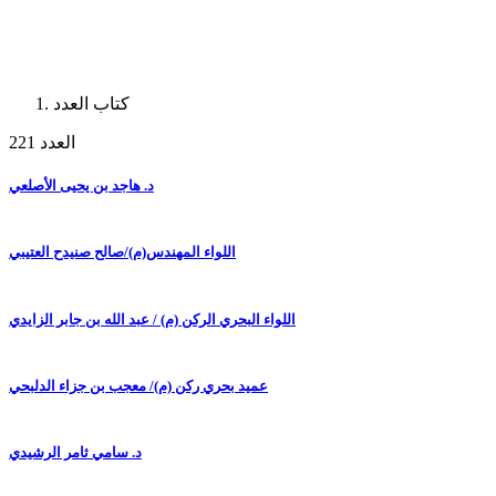
كتاب العدد
العدد 221
د. هاجد بن يحيى الأصلعي
اللواء المهندس(م)/صالح صنيدح العتيبي
اللواء البحري الركن (م) / عبد الله بن جابر الزايدي
عميد بحري ركن (م)/ معجب بن جزاء الدلبحي
د. سامي ثامر الرشيدي