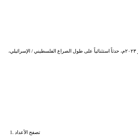
د. محمد يوسف الحافي أكاديمي وباحث سياسي بدائرة العمل والتخطيط الفلسطينيمثلت عملية "طوفان الأقصى" في السابع من أكتوبر ٢٠٢٣م، حدثاً استثنائياً على طول الصراع الفلسطيني / الإسرائيلي،
تصفح الأعداد