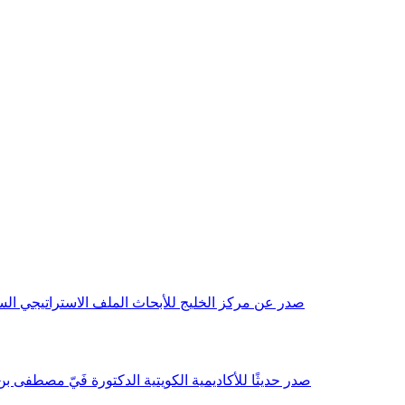
صدر عن مركز الخليج للأبحاث الملف الاستراتيجي السنوي مع بداية عام 2026م، باللغتين العربية والانجليزية وتضمن دراسات تحليلية ورؤى معمقة، 
صدر حديثًا للأكاديمية الكويتية الدكتورة فَيّ مصطفى