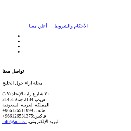
|
الأحكام والشروط
أعلن معنا
| تابعنا على
تواصل معنا
مجلة اراء حول الخليج
٣٠ شارع راية الإتحاد (١٩)
ص.ب 2134 جدة 21451
المملكة العربية السعودية
+هاتف: 966126511999
+فاكس:966126531375
:البريد الإلكتروني
info@araa.sa