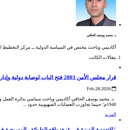
د. محمد يوسف الحافي
أكاديمي وباحث مختص في السياسة الدولية ــ مركز التخطيط 
مقالات الكاتب
قرار مجلس الأمن 2803 فتح الباب لوصاية دولية وإدارة مؤقتة ما يسهل التهجير بغطاء قانوني
2026-Feb-28
1948م؛ حينما تجاوزت العصابات الصهيونية حدود ...
المزيد
"التعددية الدينية في غزة: واقع الطوائف المسيحية ف